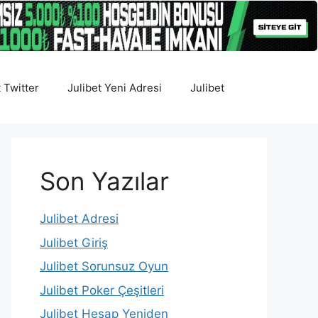
t Twitter
Julibet Yeni Adresi
Julibet
Son Yazılar
Julibet Adresi
Julibet Giriş
Julibet Sorunsuz Oyun
Julibet Poker Çeşitleri
Julibet Hesap Yeniden