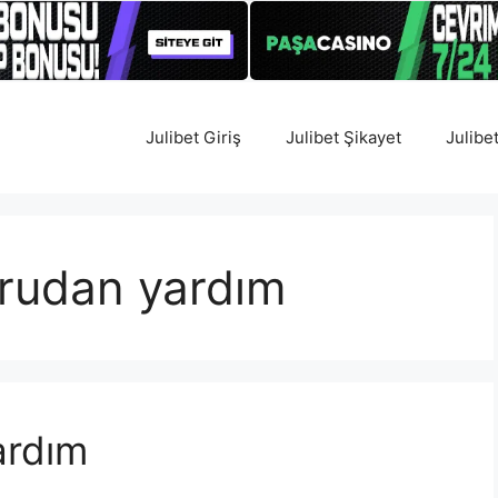
Julibet Giriş
Julibet Şikayet
Julibe
ğrudan yardım
ardım