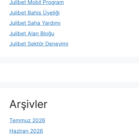
Julibet Mobil Program
Julibet Bahis Üyeliği
Julibet Saha Yardımı
Julibet Alan Bloğu
Julibet Sektör Deneyimi
Arşivler
Temmuz 2026
Haziran 2026