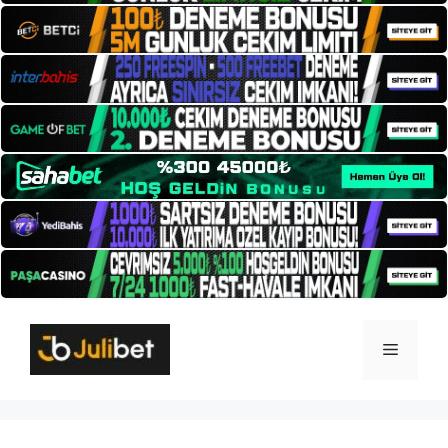
İçeriğe
atla
Menü