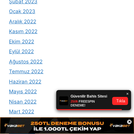
Şubat 2023
Ocak 2023
Aralık 2022
Kasım 2022
Ekim 2022
Eylül 2022
Ağustos 2022
Temmuz 2022
Haziran 2022
Mayıs 2022
Nisan 2022
Mart 2022
×
Şubat 2022
Ocak 2022