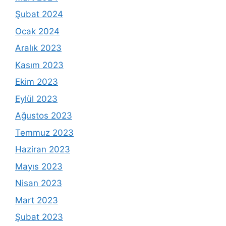
Şubat 2024
Ocak 2024
Aralık 2023
Kasım 2023
Ekim 2023
Eylül 2023
Ağustos 2023
Temmuz 2023
Haziran 2023
Mayıs 2023
Nisan 2023
Mart 2023
Şubat 2023