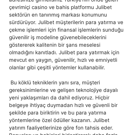
çevrimiçi casino ve bahis platformu Julibet
sektörün en tanınmış markası konumunu
sürdürüyor. Julibet müşterilerin para yatırma ve
çekme işlemleri için finansal işlemlerin sunduğu
güvenilir iş modeline güvenebileceklerini
göstererek kalitenin bir şans meselesi
olmadığını kanıtladı. Julibet para yatırmak için
mevcut en yaygın, güvenilir, hızlı ve emniyetli
olanlar gibi çeşitli yöntemler kullanabilir.
Bu köklü tekniklerin yanı sıra, müşteri
gereksinimlerine ve gelişen teknolojiye dayalı
yeni yaklaşımları da dahil ediyoruz. Hiçbir
belgeye ihtiyaç duymadan hızlı ve güvenli bir
şekilde para biriktirin ve bu para yatırma
yöntemlerine özel ödüller kazanın. Julibet
yatırım faaliyetlerinize göre fon tahsis eder.