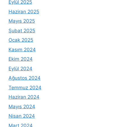
Eylül 2025
Haziran 2025
Mayıs 2025
Şubat 2025
Ocak 2025
Kasım 2024
Ekim 2024
Eylül 2024
Ağustos 2024
Temmuz 2024
Haziran 2024
Mayıs 2024
Nisan 2024
Mart 2024