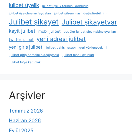
julibet üyelik
julibet üyelik formunu doldurun
julibet üye olmanın faydaları
julibet şifremi nasıl değiştirebilirim
Julibet şikayet
Julibet şikayetvar
kayit julibet
mobil julibet
popüler julibet slot makine oyunları
yeni adresi julibet
twitter julibet
yeni giris julibet
julibet bahis hesabım geri yüklenecek mi
julibet giriş adresimin değişmesi
julibet mobil oyunları
julibet tv’ye katılmak
Arşivler
Temmuz 2026
Haziran 2026
Eylül 2025