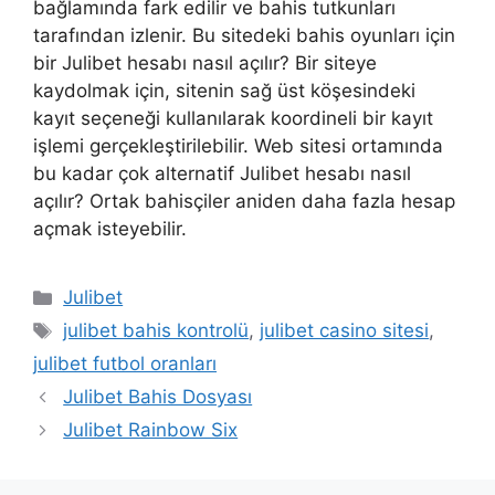
bağlamında fark edilir ve bahis tutkunları
tarafından izlenir. Bu sitedeki bahis oyunları için
bir Julibet hesabı nasıl açılır? Bir siteye
kaydolmak için, sitenin sağ üst köşesindeki
kayıt seçeneği kullanılarak koordineli bir kayıt
işlemi gerçekleştirilebilir. Web sitesi ortamında
bu kadar çok alternatif Julibet hesabı nasıl
açılır? Ortak bahisçiler aniden daha fazla hesap
açmak isteyebilir.
Kategoriler
Julibet
Etiketler
julibet bahis kontrolü
,
julibet casino sitesi
,
julibet futbol oranları
Julibet Bahis Dosyası
Julibet Rainbow Six