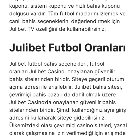
kuponu, sistem kuponu ve hızlı bahis kuponu
dolgusu vardır. Tüm futbol maçlarını izlemek ve
canlı bahis seçeneklerini değerlendirmek için
Julibet TV özelliğini de kullanabilirsiniz.
Julibet Futbol Oranları
Julibet futbol bahis seçenekleri, futbol
oranları.Julibet Casino, onaylanan güvenilir
bahis sitelerinden biridir. Siteye geçerli oturum
açma adresi ile erişilebilir. Julibet bahis sitesi,
çevrimiçi bahis pazarı da dahil olmak üzere
Julibet Casino’da onaylanan güvenilir bahis
sitelerinden biridir. Şimdi kullandığınız aynı giriş
adresini kullanarak siteye gidebilirsiniz.
Ülkemizdeki olası çevrimiçi casino siteleri, yasal
olarak çalışmasına izin verilmediği için erişimde