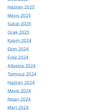
Haziran 2025
Mayıs 2025
Şubat 2025
Ocak 2025
Kasım 2024
Ekim 2024
Eylül 2024
Ağustos 2024
Temmuz 2024
Haziran 2024
Mayıs 2024
Nisan 2024
Mart 2024