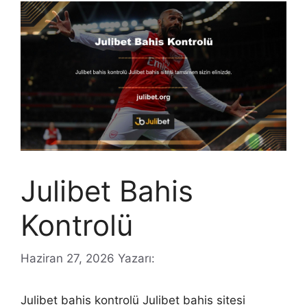
Julibet Bahis
Kontrolü
Haziran 27, 2026
Yazarı:
Julibet bahis kontrolü Julibet bahis sitesi