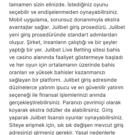
tamamen sizin elinizde. İstediğiniz oyunu
seçebilir ve endişelenmeden oynayabilirsiniz.
Mobil uygulama, sorunsuz donanımıyla ekstra
avantajlar sağlar. Julibet giriş prosedürü. Julibet
yeni giriş prosedüründe standart adımlardan
oluşur. Şirket, insanların çalıştığı ve bir şeyler
yaptığı bir yer. Julibet Live Betting sitesi bahis
ve casino alanında faaliyet göstermeye başladı
ve her oyun için ortalamanın üzerinde bahis
oranları ve yüksek bahisler kazanmanızı
sağlayan bir platform. Julibet giriş adresinde
düzinelerce yatırım ipucu ve en güvenilir yatırım
seçeneği ile finansal işlemlerinizi anında
gerçekleştirebilirsiniz. Paranızı çevrimiçi olarak
koyarak ekstra ödüller de alabilirsiniz. Giriş
yaparak Julibet lisanslı oyunlar oynayabilirsiniz.
Siteye erişmek için, sık sık değişen mevcut giriş
adresinizi girmeniz gerekir. Yasal nedenlerle