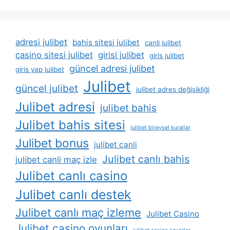
adresi julibet
bahis sitesi julibet
canli julibet
casino sitesi julibet
girisi julibet
giris julibet
güncel adresi julibet
giris yap julibet
Julibet
güncel julibet
julibet adres değişikliği
Julibet adresi
julibet bahis
Julibet bahis sitesi
julibet bireysel kurallar
Julibet bonus
julibet canli
Julibet canlı bahis
julibet canli maç izle
Julibet canlı casino
Julibet canlı destek
Julibet canlı maç izleme
Julibet Casino
Julibet casino oyunları