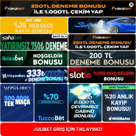
×
JULIBET GİRİŞ İÇİN TIKLAYINIZ!