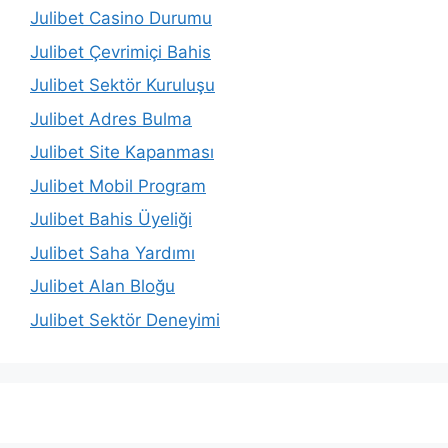
Julibet Casino Durumu
Julibet Çevrimiçi Bahis
Julibet Sektör Kuruluşu
Julibet Adres Bulma
Julibet Site Kapanması
Julibet Mobil Program
Julibet Bahis Üyeliği
Julibet Saha Yardımı
Julibet Alan Bloğu
Julibet Sektör Deneyimi