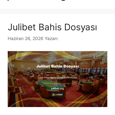
Julibet Bahis Dosyası
Haziran 26, 2026
Yazarı: