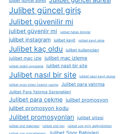
julibet güncel adres
Julibet güncel giriş
Julibet güvenilir mi
julibet güvenlir mi
julibet hatalı bilgiler
julibet instagram
julibet kayit
julibet kayıt olma
Julibet kaç oldu
julibet kullanıcıları
julibet maç izleme
julibet maç izle
julibet nasil bir site
julibet mobil uygulama
Julibet nasıl bir site
julibet nasıl kayıt olunur
Julibet para yatırma
julibet oyun sitesi lisanslı casino
Julibet Para Yatırma Seçenekleri
Julibet para çekme
julibet promosyon
julibet promosyon kodu
Julibet promosyonları
julibet sitesi
julibet slot makinesi
julibet slot tipi
julibet son giriş değişiklikleri
Julibet Spor Bahisleri
julibet son güncellemesi