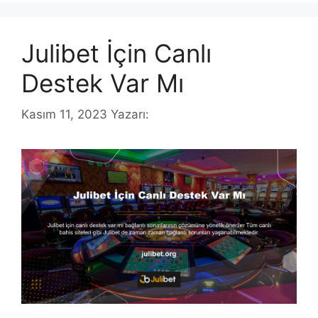
Julibet İçin Canlı
Destek Var Mı
Kasım 11, 2023
Yazarı: