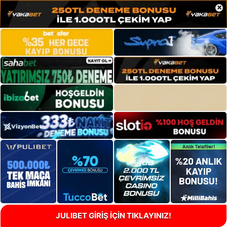
×
JULIBET GİRİŞ İÇİN TIKLAYINIZ!