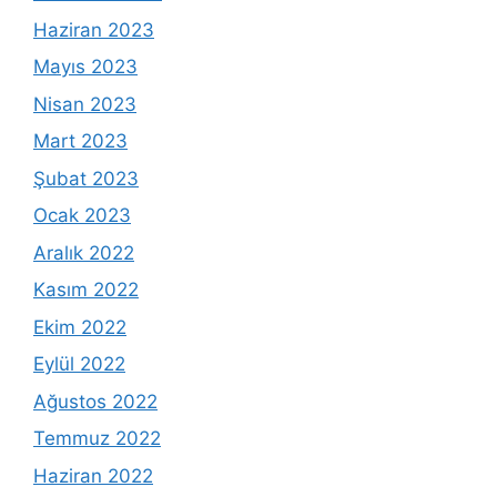
Haziran 2023
Mayıs 2023
Nisan 2023
Mart 2023
Şubat 2023
Ocak 2023
Aralık 2022
Kasım 2022
Ekim 2022
Eylül 2022
Ağustos 2022
Temmuz 2022
Haziran 2022