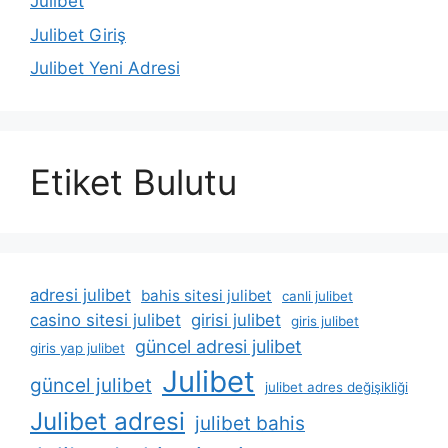
Julibet
Julibet Giriş
Julibet Yeni Adresi
Etiket Bulutu
adresi julibet
bahis sitesi julibet
canli julibet
casino sitesi julibet
girisi julibet
giris julibet
güncel adresi julibet
giris yap julibet
Julibet
güncel julibet
julibet adres değişikliği
Julibet adresi
julibet bahis