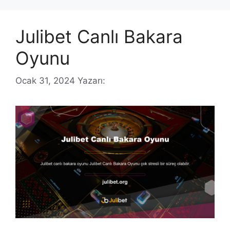
Julibet Canlı Bakara
Oyunu
Ocak 31, 2024
Yazarı: