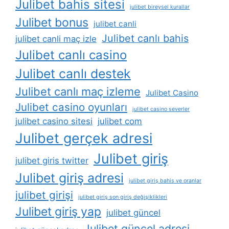
Julibet bahis sitesi
julibet bireysel kurallar
Julibet bonus
julibet canli
Julibet canlı bahis
julibet canli maç izle
Julibet canlı casino
Julibet canlı destek
Julibet canlı maç izleme
Julibet Casino
Julibet casino oyunları
julibet casino severler
julibet casino sitesi
julibet com
Julibet gerçek adresi
Julibet giriş
julibet giris twitter
Julibet giriş adresi
julibet giriş bahis ve oranlar
julibet girişi
julibet giriş son giriş değişiklikleri
Julibet giriş yap
julibet güncel
Julibet güncel adresi