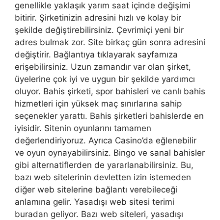
genellikle yaklaşık yarım saat içinde değişimi
bitirir. Şirketinizin adresini hızlı ve kolay bir
şekilde değiştirebilirsiniz. Çevrimiçi yeni bir
adres bulmak zor. Site birkaç gün sonra adresini
değiştirir. Bağlantıya tıklayarak sayfamıza
erişebilirsiniz. Uzun zamandır var olan şirket,
üyelerine çok iyi ve uygun bir şekilde yardımcı
oluyor. Bahis şirketi, spor bahisleri ve canlı bahis
hizmetleri için yüksek maç sınırlarına sahip
seçenekler yarattı. Bahis şirketleri bahislerde en
iyisidir. Sitenin oyunlarını tamamen
değerlendiriyoruz. Ayrıca Casino’da eğlenebilir
ve oyun oynayabilirsiniz. Bingo ve sanal bahisler
gibi alternatiflerden de yararlanabilirsiniz. Bu,
bazı web sitelerinin devletten izin istemeden
diğer web sitelerine bağlantı verebileceği
anlamına gelir. Yasadışı web sitesi terimi
buradan geliyor. Bazı web siteleri, yasadışı