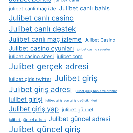
Julibet canlı bahis
julibet canli maç izle
Julibet canlı casino
Julibet canlı destek
Julibet canlı maç izleme
Julibet Casino
Julibet casino oyunları
julibet casino severler
julibet casino sitesi
julibet com
Julibet gerçek adresi
Julibet giriş
julibet giris twitter
Julibet giriş adresi
julibet giriş bahis ve oranlar
julibet girişi
julibet giriş son giriş değişiklikleri
Julibet giriş yap
julibet güncel
Julibet güncel adresi
julibet güncel adres
Julibet güncel giriş