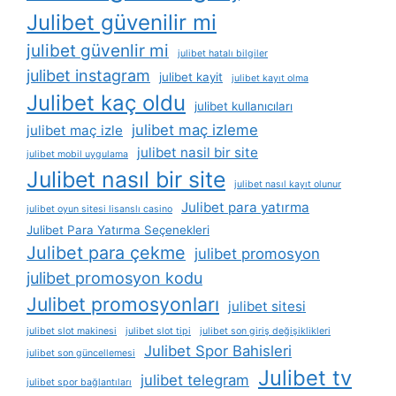
Julibet güvenilir mi
julibet güvenlir mi
julibet hatalı bilgiler
julibet instagram
julibet kayit
julibet kayıt olma
Julibet kaç oldu
julibet kullanıcıları
julibet maç izleme
julibet maç izle
julibet nasil bir site
julibet mobil uygulama
Julibet nasıl bir site
julibet nasıl kayıt olunur
Julibet para yatırma
julibet oyun sitesi lisanslı casino
Julibet Para Yatırma Seçenekleri
Julibet para çekme
julibet promosyon
julibet promosyon kodu
Julibet promosyonları
julibet sitesi
julibet slot makinesi
julibet slot tipi
julibet son giriş değişiklikleri
Julibet Spor Bahisleri
julibet son güncellemesi
Julibet tv
julibet telegram
julibet spor bağlantıları