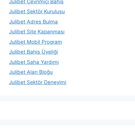
Julibet Çevrimiçi Bahis
Julibet Sektör Kuruluşu
Julibet Adres Bulma
Julibet Site Kapanması
Julibet Mobil Program
Julibet Bahis Üyeliği
Julibet Saha Yardımı
Julibet Alan Bloğu
Julibet Sektör Deneyimi