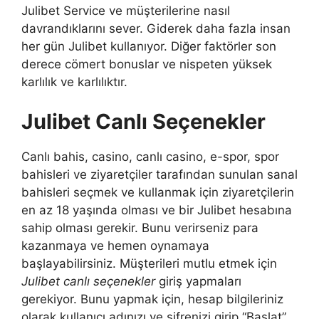
Julibet Service ve müşterilerine nasıl
davrandıklarını sever. Giderek daha fazla insan
her gün Julibet kullanıyor. Diğer faktörler son
derece cömert bonuslar ve nispeten yüksek
karlılık ve karlılıktır.
Julibet Canlı Seçenekler
Canlı bahis, casino, canlı casino, e-spor, spor
bahisleri ve ziyaretçiler tarafından sunulan sanal
bahisleri seçmek ve kullanmak için ziyaretçilerin
en az 18 yaşında olması ve bir Julibet hesabına
sahip olması gerekir. Bunu verirseniz para
kazanmaya ve hemen oynamaya
başlayabilirsiniz. Müşterileri mutlu etmek için
Julibet canlı seçenekler
giriş yapmaları
gerekiyor. Bunu yapmak için, hesap bilgileriniz
olarak kullanıcı adınızı ve şifrenizi girip “Başlat”