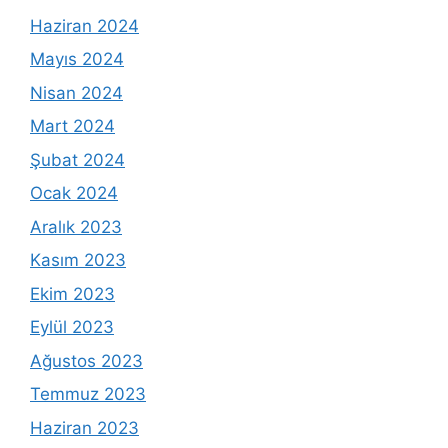
Haziran 2024
Mayıs 2024
Nisan 2024
Mart 2024
Şubat 2024
Ocak 2024
Aralık 2023
Kasım 2023
Ekim 2023
Eylül 2023
Ağustos 2023
Temmuz 2023
Haziran 2023