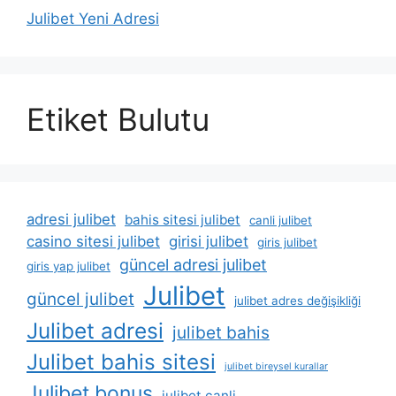
Julibet Yeni Adresi
Etiket Bulutu
adresi julibet
bahis sitesi julibet
canli julibet
casino sitesi julibet
girisi julibet
giris julibet
güncel adresi julibet
giris yap julibet
Julibet
güncel julibet
julibet adres değişikliği
Julibet adresi
julibet bahis
Julibet bahis sitesi
julibet bireysel kurallar
Julibet bonus
julibet canli