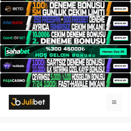
İçeriğe
atla
Menü