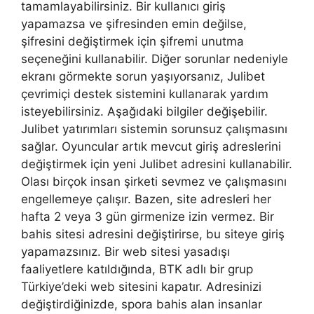
tamamlayabilirsiniz. Bir kullanıcı giriş
yapamazsa ve şifresinden emin değilse,
şifresini değiştirmek için şifremi unutma
seçeneğini kullanabilir. Diğer sorunlar nedeniyle
ekranı görmekte sorun yaşıyorsanız, Julibet
çevrimiçi destek sistemini kullanarak yardım
isteyebilirsiniz. Aşağıdaki bilgiler değişebilir.
Julibet yatırımları sistemin sorunsuz çalışmasını
sağlar. Oyuncular artık mevcut giriş adreslerini
değiştirmek için yeni Julibet adresini kullanabilir.
Olası birçok insan şirketi sevmez ve çalışmasını
engellemeye çalışır. Bazen, site adresleri her
hafta 2 veya 3 gün girmenize izin vermez. Bir
bahis sitesi adresini değiştirirse, bu siteye giriş
yapamazsınız. Bir web sitesi yasadışı
faaliyetlere katıldığında, BTK adlı bir grup
Türkiye’deki web sitesini kapatır. Adresinizi
değiştirdiğinizde, spora bahis alan insanlar