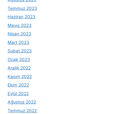
Temmuz 2023
Haziran 2023
Mayıs 2023
Nisan 2023
Mart 2023
Şubat 2023
Ocak 2023
Aralık 2022
Kasım 2022
Ekim 2022
Eylül 2022
Ağustos 2022
Temmuz 2022