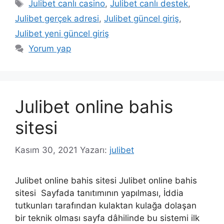
Etiketler
Julibet canlı casino
,
Julibet canlı destek
,
Julibet gerçek adresi
,
Julibet güncel giriş
,
Julibet yeni güncel giriş
Yorum yap
Julibet online bahis
sitesi
Kasım 30, 2021
Yazarı:
julibet
Julibet online bahis sitesi Julibet online bahis
sitesi Sayfada tanıtımının yapılması, İddia
tutkunları tarafından kulaktan kulağa dolaşan
bir teknik olması sayfa dâhilinde bu sistemi ilk