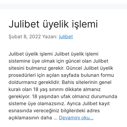
Julibet üyelik işlemi
Şubat 8, 2022
Yazarı:
julibet
Julibet üyelik işlemi Julibet üyelik işlemi
sistemine üye olmak için güncel olan Julibet
sitesini bulmanız gerekir. Güncel Julibet üyelik
prosedürleri için açılan sayfada bulunan formu
doldurmanız gereklidir. Bahis sitelerinin genel
kuralı olan 18 yaş sınırını dikkate almanız
gerekiyor. 18 yaşından ufak olmanız durumunda
sisteme üye olamazsınız. Ayrıca Julibet kayıt
esnasında vereceğiniz bilgilerdeki adres
açıklamasının daha …
Devamını oku…