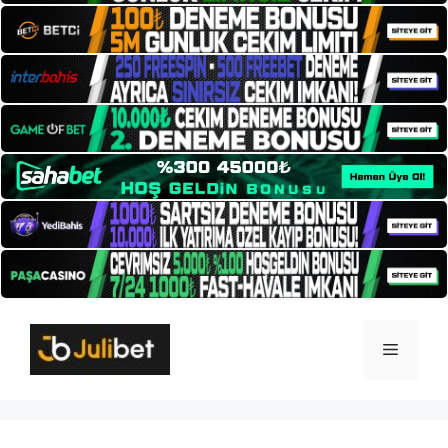
İçeriğe
atla
Menü