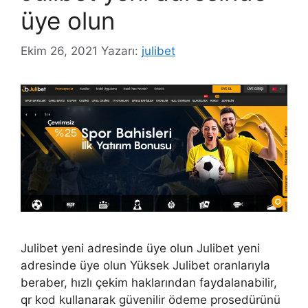
üye olun
Ekim 26, 2021
Yazarı:
julibet
Julibet yeni adresinde üye olun Julibet yeni
adresinde üye olun Yüksek Julibet oranlarıyla
beraber, hızlı çekim haklarından faydalanabilir,
qr kod kullanarak güvenilir ödeme prosedürünü