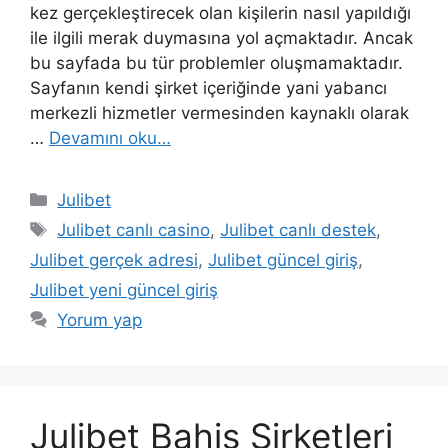
kez gerçekleştirecek olan kişilerin nasıl yapıldığı
ile ilgili merak duymasına yol açmaktadır. Ancak
bu sayfada bu tür problemler oluşmamaktadır.
Sayfanın kendi şirket içeriğinde yani yabancı
merkezli hizmetler vermesinden kaynaklı olarak
…
Devamını oku…
Kategoriler
Julibet
Etiketler
Julibet canlı casino
,
Julibet canlı destek
,
Julibet gerçek adresi
,
Julibet güncel giriş
,
Julibet yeni güncel giriş
Yorum yap
Julibet Bahis Şirketleri