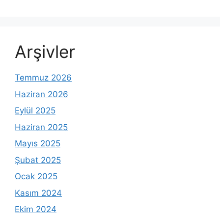
Arşivler
Temmuz 2026
Haziran 2026
Eylül 2025
Haziran 2025
Mayıs 2025
Şubat 2025
Ocak 2025
Kasım 2024
Ekim 2024