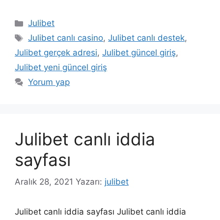
Kategoriler
Julibet
Etiketler
Julibet canlı casino
,
Julibet canlı destek
,
Julibet gerçek adresi
,
Julibet güncel giriş
,
Julibet yeni güncel giriş
Yorum yap
Julibet canlı iddia
sayfası
Aralık 28, 2021
Yazarı:
julibet
Julibet canlı iddia sayfası Julibet canlı iddia