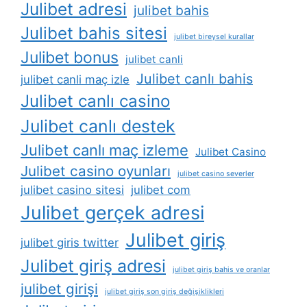
Julibet adresi
julibet bahis
Julibet bahis sitesi
julibet bireysel kurallar
Julibet bonus
julibet canli
Julibet canlı bahis
julibet canli maç izle
Julibet canlı casino
Julibet canlı destek
Julibet canlı maç izleme
Julibet Casino
Julibet casino oyunları
julibet casino severler
julibet casino sitesi
julibet com
Julibet gerçek adresi
Julibet giriş
julibet giris twitter
Julibet giriş adresi
julibet giriş bahis ve oranlar
julibet girişi
julibet giriş son giriş değişiklikleri