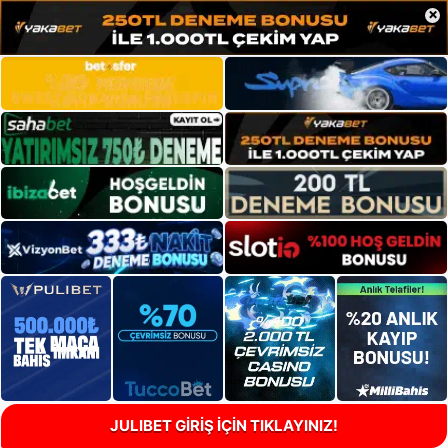
×
JULIBET GİRİŞ İÇİN TIKLAYINIZ!