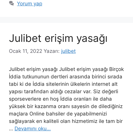
Yorum yap
Julibet erişim yasağı
Ocak 11, 2022
Yazarı:
julibet
Julibet erişim yasağı Julibet erişim yasağı Birçok
İddia tutkununun dertleri arasında birinci sırada
tabi ki de İddia sitelerinin ülkelerin internet alt
yapısı tarafından aldığı cezalar var. Siz değerli
sporseverlere en hoş İddia oranları ile daha
yüksek bir kazanma oranı sayesin de dilediğiniz
maçlara Online bahsiler de yapabilmenizi
sağlayarak en kaliteli olan hizmetimiz ile tam bir
…
Devamını oku…