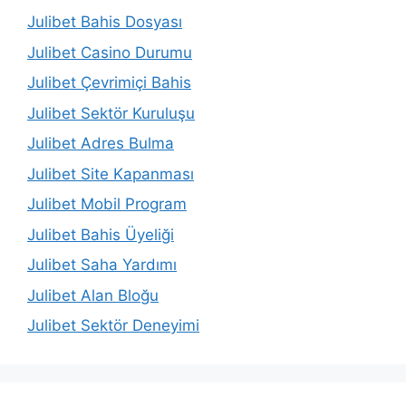
Julibet Bahis Dosyası
Julibet Casino Durumu
Julibet Çevrimiçi Bahis
Julibet Sektör Kuruluşu
Julibet Adres Bulma
Julibet Site Kapanması
Julibet Mobil Program
Julibet Bahis Üyeliği
Julibet Saha Yardımı
Julibet Alan Bloğu
Julibet Sektör Deneyimi