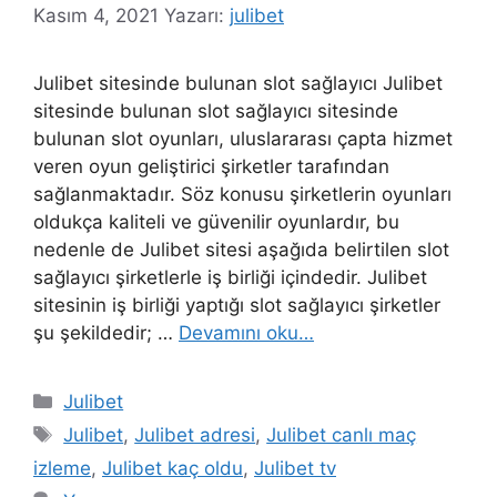
Kasım 4, 2021
Yazarı:
julibet
Julibet sitesinde bulunan slot sağlayıcı Julibet
sitesinde bulunan slot sağlayıcı sitesinde
bulunan slot oyunları, uluslararası çapta hizmet
veren oyun geliştirici şirketler tarafından
sağlanmaktadır. Söz konusu şirketlerin oyunları
oldukça kaliteli ve güvenilir oyunlardır, bu
nedenle de Julibet sitesi aşağıda belirtilen slot
sağlayıcı şirketlerle iş birliği içindedir. Julibet
sitesinin iş birliği yaptığı slot sağlayıcı şirketler
şu şekildedir; …
Devamını oku…
Kategoriler
Julibet
Etiketler
Julibet
,
Julibet adresi
,
Julibet canlı maç
izleme
,
Julibet kaç oldu
,
Julibet tv