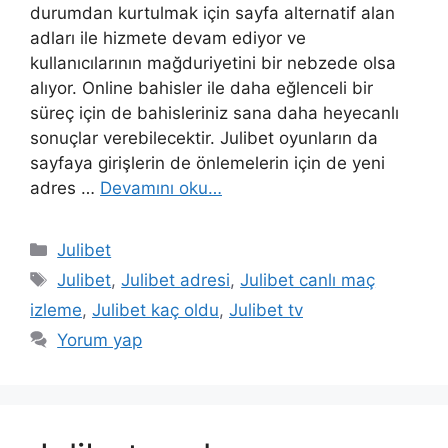
durumdan kurtulmak için sayfa alternatif alan
adları ile hizmete devam ediyor ve
kullanıcılarının mağduriyetini bir nebzede olsa
alıyor. Online bahisler ile daha eğlenceli bir
süreç için de bahisleriniz sana daha heyecanlı
sonuçlar verebilecektir. Julibet oyunların da
sayfaya girişlerin de önlemelerin için de yeni
adres …
Devamını oku…
Kategoriler
Julibet
Etiketler
Julibet
,
Julibet adresi
,
Julibet canlı maç
izleme
,
Julibet kaç oldu
,
Julibet tv
Yorum yap