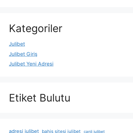
Kategoriler
Julibet
Julibet Giriş
Julibet Yeni Adresi
Etiket Bulutu
adresi julibet
bahis sitesi julibet
canli julibet