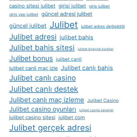
casino sitesi julibet
girisi julibet
giris julibet
güncel adresi julibet
giris yap julibet
Julibet
güncel julibet
julibet adres değişikliği
Julibet adresi
julibet bahis
Julibet bahis sitesi
julibet bireysel kurallar
Julibet bonus
julibet canli
Julibet canlı bahis
julibet canli maç izle
Julibet canlı casino
Julibet canlı destek
Julibet canlı maç izleme
Julibet Casino
Julibet casino oyunları
julibet casino severler
julibet casino sitesi
julibet com
Julibet gerçek adresi