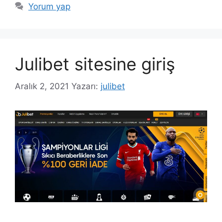
Yorum yap
Julibet sitesine giriş
Aralık 2, 2021
Yazarı:
julibet