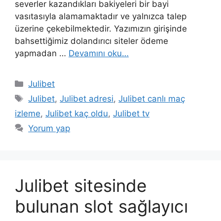
severler kazandıkları bakiyeleri bir bayi
vasıtasıyla alamamaktadır ve yalnızca talep
üzerine çekebilmektedir. Yazımızın girişinde
bahsettiğimiz dolandırıcı siteler ödeme
yapmadan …
Devamını oku…
Kategoriler
Julibet
Etiketler
Julibet
,
Julibet adresi
,
Julibet canlı maç
izleme
,
Julibet kaç oldu
,
Julibet tv
Yorum yap
Julibet sitesinde
bulunan slot sağlayıcı