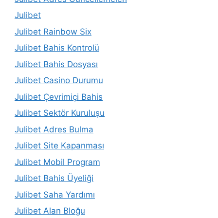
Julibet
Julibet Rainbow Six
Julibet Bahis Kontrolü
Julibet Bahis Dosyası
Julibet Casino Durumu
Julibet Çevrimiçi Bahis
Julibet Sektör Kuruluşu
Julibet Adres Bulma
Julibet Site Kapanması
Julibet Mobil Program
Julibet Bahis Üyeliği
Julibet Saha Yardımı
Julibet Alan Bloğu