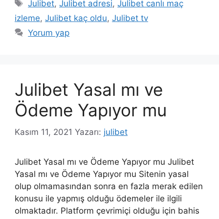
Etiketler
Julibet
,
Julibet adresi
,
Julibet canlı maç
izleme
,
Julibet kaç oldu
,
Julibet tv
Yorum yap
Julibet Yasal mı ve
Ödeme Yapıyor mu
Kasım 11, 2021
Yazarı:
julibet
Julibet Yasal mı ve Ödeme Yapıyor mu Julibet
Yasal mı ve Ödeme Yapıyor mu Sitenin yasal
olup olmamasından sonra en fazla merak edilen
konusu ile yapmış olduğu ödemeler ile ilgili
olmaktadır. Platform çevrimiçi olduğu için bahis