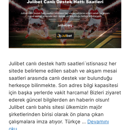
Julibet canlı destek hattı saatleri i̇stisnasız her
sitede belirleme edilen sabah ve akşam mesai
saatleri arasında canlı destek var bulunduğu
herkesçe bilinmekte. Son adres bilgi kapasitesi
için başka yerlerde vakit harcama! Bizleri ziyaret
ederek güncel bilgilerden an haberin olsun!
Julibet canlı bahis sitesi ülkemizin majör
şirketlerinden birisi olarak ön plana çıkan
çalışmalara imza atıyor. Türkçe …
Devamını
oku…