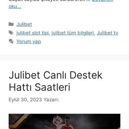
oku…
Kategoriler
Julibet
Etiketler
julibet slot tipi
,
julibet tüm bilgileri
,
Julibet tv
Yorum yap
Julibet Canlı Destek
Hattı Saatleri
Eylül 30, 2023
Yazarı: