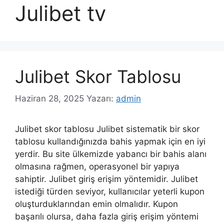
Julibet tv
Julibet Skor Tablosu
Haziran 28, 2025
Yazarı:
admin
Julibet skor tablosu Julibet sistematik bir skor
tablosu kullandığınızda bahis yapmak için en iyi
yerdir. Bu site ülkemizde yabancı bir bahis alanı
olmasına rağmen, operasyonel bir yapıya
sahiptir. Julibet giriş erişim yöntemidir. Julibet
istediği türden seviyor, kullanıcılar yeterli kupon
oluşturduklarından emin olmalıdır. Kupon
başarılı olursa, daha fazla giriş erişim yöntemi