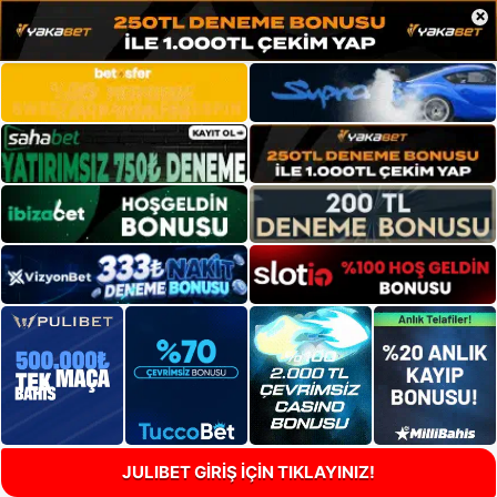
×
JULIBET GİRİŞ İÇİN TIKLAYINIZ!