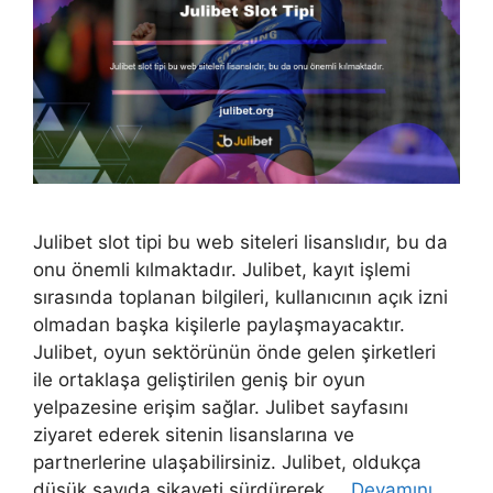
Julibet slot tipi bu web siteleri lisanslıdır, bu da
onu önemli kılmaktadır. Julibet, kayıt işlemi
sırasında toplanan bilgileri, kullanıcının açık izni
olmadan başka kişilerle paylaşmayacaktır.
Julibet, oyun sektörünün önde gelen şirketleri
ile ortaklaşa geliştirilen geniş bir oyun
yelpazesine erişim sağlar. Julibet sayfasını
ziyaret ederek sitenin lisanslarına ve
partnerlerine ulaşabilirsiniz. Julibet, oldukça
düşük sayıda şikayeti sürdürerek …
Devamını