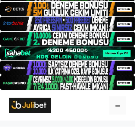
İçeriğe
atla
Menü