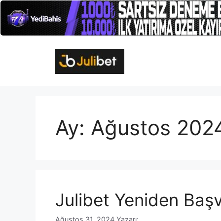
İçeriğe
atla
Ay:
Ağustos 202
Julibet Yeniden Baş
Ağustos 31, 2024
Yazarı: