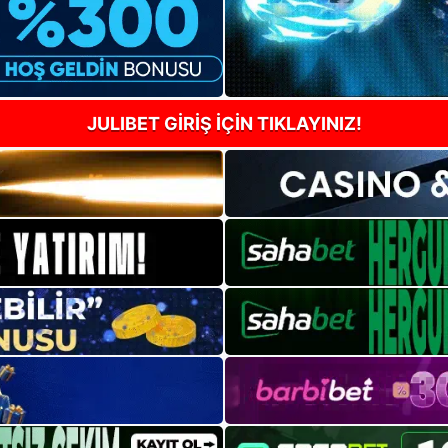
JULIBET GİRİŞ İÇİN TIKLAYINIZ!