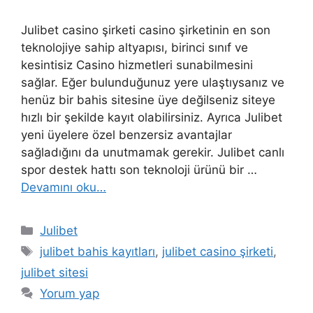
Julibet casino şirketi casino şirketinin en son
teknolojiye sahip altyapısı, birinci sınıf ve
kesintisiz Casino hizmetleri sunabilmesini
sağlar. Eğer bulunduğunuz yere ulaştıysanız ve
henüz bir bahis sitesine üye değilseniz siteye
hızlı bir şekilde kayıt olabilirsiniz. Ayrıca Julibet
yeni üyelere özel benzersiz avantajlar
sağladığını da unutmamak gerekir. Julibet canlı
spor destek hattı son teknoloji ürünü bir …
Devamını oku…
Kategoriler
Julibet
Etiketler
julibet bahis kayıtları
,
julibet casino şirketi
,
julibet sitesi
Yorum yap