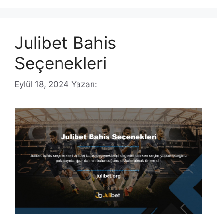
Julibet Bahis
Seçenekleri
Eylül 18, 2024
Yazarı: