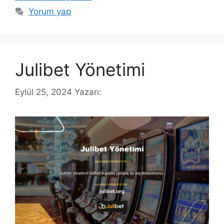
Yorum yap
Julibet Yönetimi
Eylül 25, 2024
Yazarı: