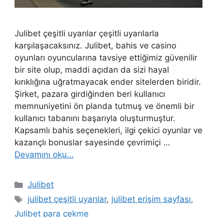
Julibet çeşitli uyarılar çeşitli uyarılarla
karşılaşacaksınız. Julibet, bahis ve casino
oyunları oyuncularına tavsiye ettiğimiz güvenilir
bir site olup, maddi açıdan da sizi hayal
kırıklığına uğratmayacak ender sitelerden biridir.
Şirket, pazara girdiğinden beri kullanıcı
memnuniyetini ön planda tutmuş ve önemli bir
kullanıcı tabanını başarıyla oluşturmuştur.
Kapsamlı bahis seçenekleri, ilgi çekici oyunlar ve
kazançlı bonuslar sayesinde çevrimiçi …
Devamını oku…
Kategoriler
Julibet
Etiketler
julibet çeşitli uyarılar
,
julibet erişim sayfası
,
Julibet para çekme