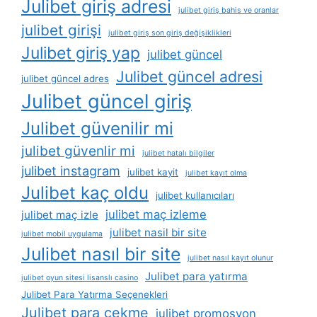
Julibet giriş adresi
julibet giriş bahis ve oranlar
julibet girişi
julibet giriş son giriş değişiklikleri
Julibet giriş yap
julibet güncel
Julibet güncel adresi
julibet güncel adres
Julibet güncel giriş
Julibet güvenilir mi
julibet güvenlir mi
julibet hatalı bilgiler
julibet instagram
julibet kayit
julibet kayıt olma
Julibet kaç oldu
julibet kullanıcıları
julibet maç izleme
julibet maç izle
julibet nasil bir site
julibet mobil uygulama
Julibet nasıl bir site
julibet nasıl kayıt olunur
Julibet para yatırma
julibet oyun sitesi lisanslı casino
Julibet Para Yatırma Seçenekleri
Julibet para çekme
julibet promosyon