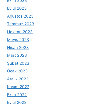
Ekim 2023
Eylül 2023
Ağustos 2023
Temmuz 2023
Haziran 2023
Mayıs 2023
Nisan 2023
Mart 2023
Şubat 2023
Ocak 2023
Aralık 2022
Kasım 2022
Ekim 2022
Eylül 2022