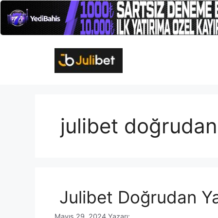
İçeriğe
atla
julibet doğrudan
Julibet Doğrudan Y
Mayıs 29, 2024
Yazarı: