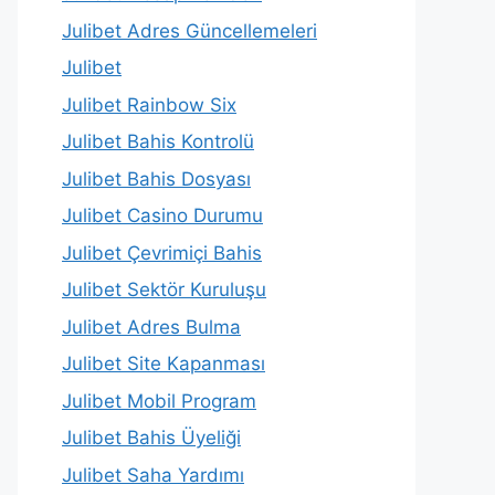
Julibet Adres Güncellemeleri
Julibet
Julibet Rainbow Six
Julibet Bahis Kontrolü
Julibet Bahis Dosyası
Julibet Casino Durumu
Julibet Çevrimiçi Bahis
Julibet Sektör Kuruluşu
Julibet Adres Bulma
Julibet Site Kapanması
Julibet Mobil Program
Julibet Bahis Üyeliği
Julibet Saha Yardımı