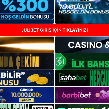
JULIBET GİRİŞ İÇİN TIKLAYINIZ!