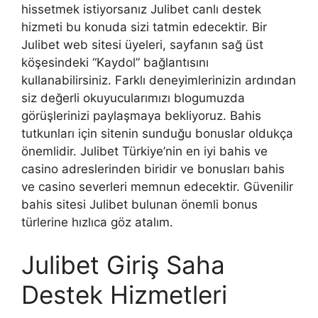
hissetmek istiyorsanız Julibet canlı destek
hizmeti bu konuda sizi tatmin edecektir. Bir
Julibet web sitesi üyeleri, sayfanın sağ üst
köşesindeki “Kaydol” bağlantısını
kullanabilirsiniz. Farklı deneyimlerinizin ardından
siz değerli okuyucularımızı blogumuzda
görüşlerinizi paylaşmaya bekliyoruz. Bahis
tutkunları için sitenin sunduğu bonuslar oldukça
önemlidir. Julibet Türkiye’nin en iyi bahis ve
casino adreslerinden biridir ve bonusları bahis
ve casino severleri memnun edecektir. Güvenilir
bahis sitesi Julibet bulunan önemli bonus
türlerine hızlıca göz atalım.
Julibet Giriş Saha
Destek Hizmetleri