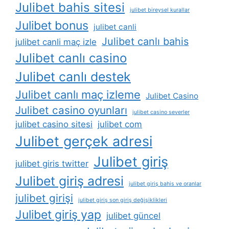
Julibet bahis sitesi
julibet bireysel kurallar
Julibet bonus
julibet canli
Julibet canlı bahis
julibet canli maç izle
Julibet canlı casino
Julibet canlı destek
Julibet canlı maç izleme
Julibet Casino
Julibet casino oyunları
julibet casino severler
julibet casino sitesi
julibet com
Julibet gerçek adresi
Julibet giriş
julibet giris twitter
Julibet giriş adresi
julibet giriş bahis ve oranlar
julibet girişi
julibet giriş son giriş değişiklikleri
Julibet giriş yap
julibet güncel