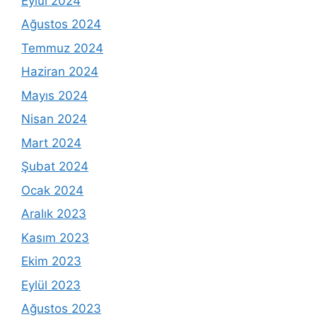
Eylül 2024
Ağustos 2024
Temmuz 2024
Haziran 2024
Mayıs 2024
Nisan 2024
Mart 2024
Şubat 2024
Ocak 2024
Aralık 2023
Kasım 2023
Ekim 2023
Eylül 2023
Ağustos 2023