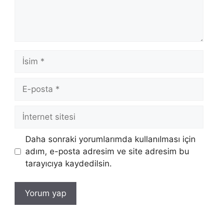
İsim
E-
posta
İnternet
sitesi
Daha sonraki yorumlarımda kullanılması için
adım, e-posta adresim ve site adresim bu
tarayıcıya kaydedilsin.