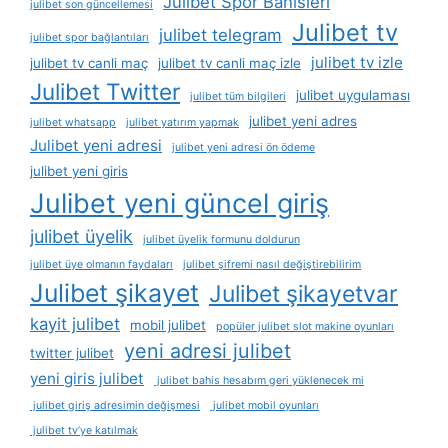
Julibet Spor Bahisleri
julibet son güncellemesi
Julibet tv
julibet telegram
julibet spor bağlantıları
julibet tv izle
julibet tv canli maç
julibet tv canli maç izle
Julibet Twitter
julibet uygulaması
julibet tüm bilgileri
julibet yeni adres
julibet whatsapp
julibet yatırım yapmak
Julibet yeni adresi
julibet yeni adresi ön ödeme
julibet yeni giris
Julibet yeni güncel giriş
julibet üyelik
julibet üyelik formunu doldurun
julibet üye olmanın faydaları
julibet şifremi nasıl değiştirebilirim
Julibet şikayet
Julibet şikayetvar
kayit julibet
mobil julibet
popüler julibet slot makine oyunları
yeni adresi julibet
twitter julibet
yeni giris julibet
julibet bahis hesabım geri yüklenecek mi
julibet giriş adresimin değişmesi
julibet mobil oyunları
julibet tv’ye katılmak