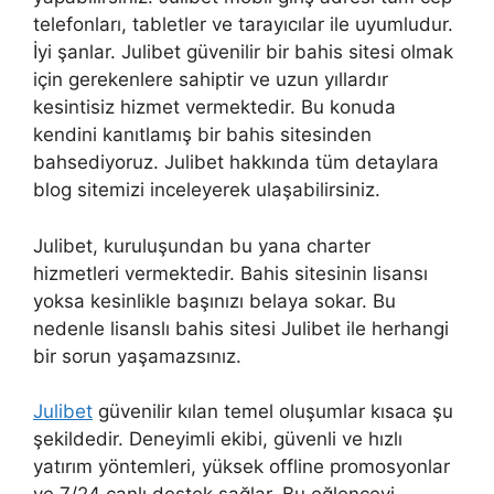
telefonları, tabletler ve tarayıcılar ile uyumludur.
İyi şanlar. Julibet güvenilir bir bahis sitesi olmak
için gerekenlere sahiptir ve uzun yıllardır
kesintisiz hizmet vermektedir. Bu konuda
kendini kanıtlamış bir bahis sitesinden
bahsediyoruz. Julibet hakkında tüm detaylara
blog sitemizi inceleyerek ulaşabilirsiniz.
Julibet, kuruluşundan bu yana charter
hizmetleri vermektedir. Bahis sitesinin lisansı
yoksa kesinlikle başınızı belaya sokar. Bu
nedenle lisanslı bahis sitesi Julibet ile herhangi
bir sorun yaşamazsınız.
Julibet
güvenilir kılan temel oluşumlar kısaca şu
şekildedir. Deneyimli ekibi, güvenli ve hızlı
yatırım yöntemleri, yüksek offline promosyonlar