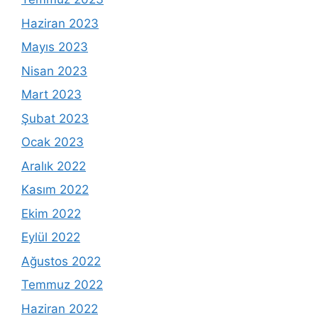
Haziran 2023
Mayıs 2023
Nisan 2023
Mart 2023
Şubat 2023
Ocak 2023
Aralık 2022
Kasım 2022
Ekim 2022
Eylül 2022
Ağustos 2022
Temmuz 2022
Haziran 2022