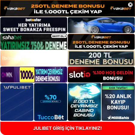
×
JULIBET GİRİŞ İÇİN TIKLAYINIZ!