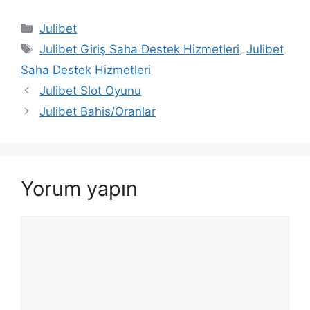
Kategoriler
Julibet
Etiketler
Julibet Giriş Saha Destek Hizmetleri
,
Julibet
Saha Destek Hizmetleri
Julibet Slot Oyunu
Julibet Bahis/Oranlar
Yorum yapın
Yorum