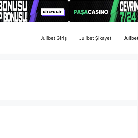
Julibet Giriş
Julibet Şikayet
Julibe