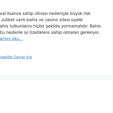
asal lisansa sahip olması nedeniyle büyük risk
ulibet canlı bahis ve casino sitesi üyelik
ahis tutkunlarını hiçbir şekilde yormamalıdır. Bahis
bu nedenle iyi özelliklere sahip olmaları gerekiyor.
amını oku…
İstediğin Zaman Ara