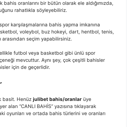
ahis oranlarını bir bütün olarak ele aldığımızda,
ğunu rahatlıkla söyleyebiliriz.
li spor karşılaşmalarına bahis yapma imkanına
etbol, ​​voleybol, buz hokeyi, dart, hentbol, ​​tenis,
lı arasından seçim yapabilirsiniz.
llikle futbol veya basketbol gibi ünlü spor
çeneği mevcuttur. Aynı şey, çok çeşitli bahisler
ler için de geçerlidir.
r
k basit. Henüz
julibet bahis/oranlar
üye
yer alan “CANLI BAHİS” yazısına tıklayarak
ki oyunları ve ortada bahis türlerini ve oranları