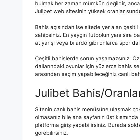
bulmak her zaman mümkün değildir, ancak b
Julibet web sitesinin yüksek oranlar sundu
Bahis açısından ise sitede yer alan çeşit
sahipsiniz. En yaygın futbolun yanı sıra bask
at yarışı veya bilardo gibi onlarca spor da
Çeşitli bahislerde sorun yaşamazsınız. Öze
dallarındaki oyunlar için yüzlerce bahis se
arasından seçim yapabileceğiniz canlı bahis
Julibet Bahis/Oranla
Sitenin canlı bahis menüsüne ulaşmak ço
olmasanız bile ana sayfanın üst kısmında 
platforma giriş yapabilirsiniz. Burada solda
görebilirsiniz.