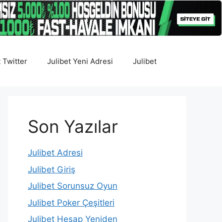
t Twitter
Julibet Yeni Adresi
Julibet
Son Yazılar
Julibet Adresi
Julibet Giriş
Julibet Sorunsuz Oyun
Julibet Poker Çeşitleri
Julibet Hesap Yeniden