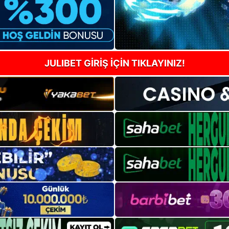
JULIBET GİRİŞ İÇİN TIKLAYINIZ!