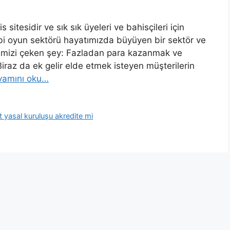
s sitesidir ve sık sık üyeleri ve bahisçileri için
z gibi oyun sektörü hayatımızda büyüyen bir sektör ve
timizi çeken şey: Fazladan para kazanmak ve
iraz da ek gelir elde etmek isteyen müşterilerin
vamını oku…
et yasal kuruluşu akredite mi