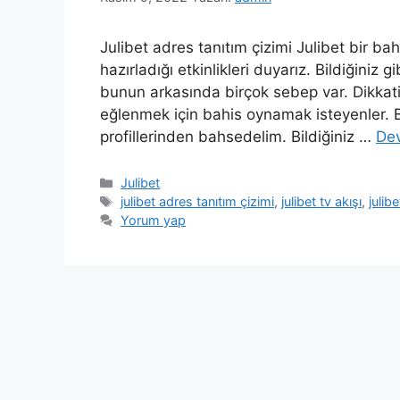
Julibet adres tanıtım çizimi Julibet bir bahi
hazırladığı etkinlikleri duyarız. Bildiğini
bunun arkasında birçok sebep var. Dikka
eğlenmek için bahis oynamak isteyenler. B
profillerinden bahsedelim. Bildiğiniz …
De
Kategoriler
Julibet
Etiketler
julibet adres tanıtım çizimi
,
julibet tv akışı
,
julib
Yorum yap