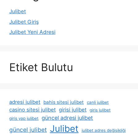
Julibet
Julibet Giriş
Julibet Yeni Adresi
Etiket Bulutu
adresi julibet
bahis sitesi julibet
canli julibet
casino sitesi julibet
girisi julibet
giris julibet
güncel adresi julibet
giris yap julibet
Julibet
güncel julibet
julibet adres değişikliği