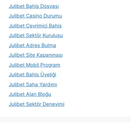
Julibet Bahis Dosyası
Julibet Casino Durumu
Julibet Çevrimiçi Bahis
Julibet Sektör Kuruluşu
Julibet Adres Bulma
Julibet Site Kapanması
Julibet Mobil Program
Julibet Bahis Üyeliği
Julibet Saha Yardımı
Julibet Alan Bloğu
Julibet Sektör Deneyimi