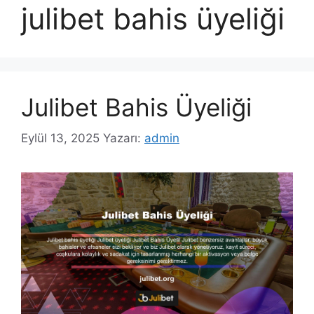
julibet bahis üyeliği
Julibet Bahis Üyeliği
Eylül 13, 2025
Yazarı:
admin