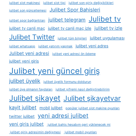
julibet slot makinesi
julibet slot tipi
julibet son giriş değişiklikleri
Julibet Spor Bahisleri
julibet son güncellemesi
Julibet tv
julibet telegram
julibet spor bağlantıları
julibet tv izle
julibet tv canli maç
julibet tv canli maç izle
Julibet Twitter
julibet uygulaması
julibet tüm bilgileri
julibet yeni adres
julibet whatsapp
julibet yatırım yapmak
Julibet yeni adresi
julibet yeni adresi ön ödeme
julibet yeni giris
Julibet yeni güncel giriş
julibet üyelik
julibet üyelik formunu doldurun
julibet üye olmanın faydaları
julibet şifremi nasıl değiştirebilirim
Julibet şikayet
Julibet şikayetvar
kayit julibet
mobil julibet
popüler julibet slot makine oyunları
yeni adresi julibet
twitter julibet
yeni giris julibet
julibet bahis hesabım geri yüklenecek mi
julibet giriş adresimin değişmesi
julibet mobil oyunları