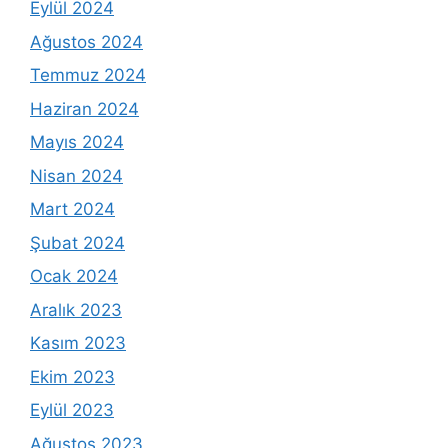
Eylül 2024
Ağustos 2024
Temmuz 2024
Haziran 2024
Mayıs 2024
Nisan 2024
Mart 2024
Şubat 2024
Ocak 2024
Aralık 2023
Kasım 2023
Ekim 2023
Eylül 2023
Ağustos 2023