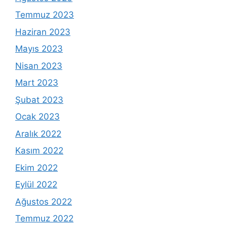
Temmuz 2023
Haziran 2023
Mayıs 2023
Nisan 2023
Mart 2023
Şubat 2023
Ocak 2023
Aralık 2022
Kasım 2022
Ekim 2022
Eylül 2022
Ağustos 2022
Temmuz 2022