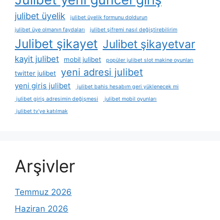
julibet üyelik
julibet üyelik formunu doldurun
julibet üye olmanın faydaları
julibet şifremi nasıl değiştirebilirim
Julibet şikayet
Julibet şikayetvar
kayit julibet
mobil julibet
popüler julibet slot makine oyunları
yeni adresi julibet
twitter julibet
yeni giris julibet
julibet bahis hesabım geri yüklenecek mi
julibet giriş adresimin değişmesi
julibet mobil oyunları
julibet tv’ye katılmak
Arşivler
Temmuz 2026
Haziran 2026