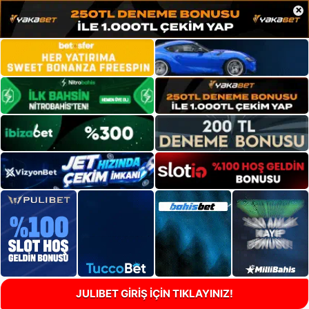
×
JULIBET GİRİŞ İÇİN TIKLAYINIZ!