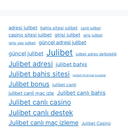
adresi julibet
bahis sitesi julibet
canli julibet
casino sitesi julibet
girisi julibet
giris julibet
güncel adresi julibet
giris yap julibet
Julibet
güncel julibet
julibet adres değişikliği
Julibet adresi
julibet bahis
Julibet bahis sitesi
julibet bireysel kurallar
Julibet bonus
julibet canli
Julibet canlı bahis
julibet canli maç izle
Julibet canlı casino
Julibet canlı destek
Julibet canlı maç izleme
Julibet Casino