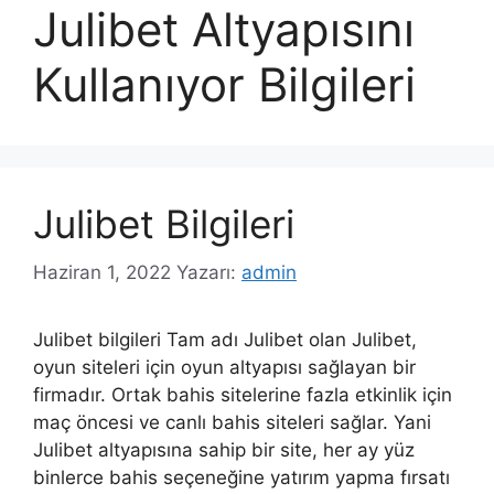
Julibet Altyapısını
Kullanıyor Bilgileri
Julibet Bilgileri
Haziran 1, 2022
Yazarı:
admin
Julibet bilgileri Tam adı Julibet olan Julibet,
oyun siteleri için oyun altyapısı sağlayan bir
firmadır. Ortak bahis sitelerine fazla etkinlik için
maç öncesi ve canlı bahis siteleri sağlar. Yani
Julibet altyapısına sahip bir site, her ay yüz
binlerce bahis seçeneğine yatırım yapma fırsatı