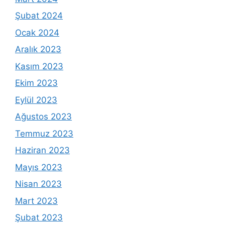
Şubat 2024
Ocak 2024
Aralık 2023
Kasım 2023
Ekim 2023
Eylül 2023
Ağustos 2023
Temmuz 2023
Haziran 2023
Mayıs 2023
Nisan 2023
Mart 2023
Şubat 2023