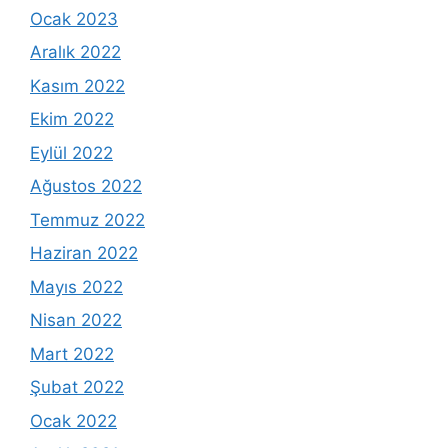
Ocak 2023
Aralık 2022
Kasım 2022
Ekim 2022
Eylül 2022
Ağustos 2022
Temmuz 2022
Haziran 2022
Mayıs 2022
Nisan 2022
Mart 2022
Şubat 2022
Ocak 2022