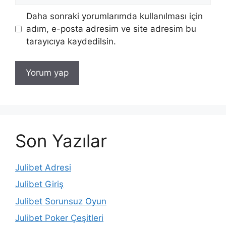
Daha sonraki yorumlarımda kullanılması için
adım, e-posta adresim ve site adresim bu
tarayıcıya kaydedilsin.
Son Yazılar
Julibet Adresi
Julibet Giriş
Julibet Sorunsuz Oyun
Julibet Poker Çeşitleri