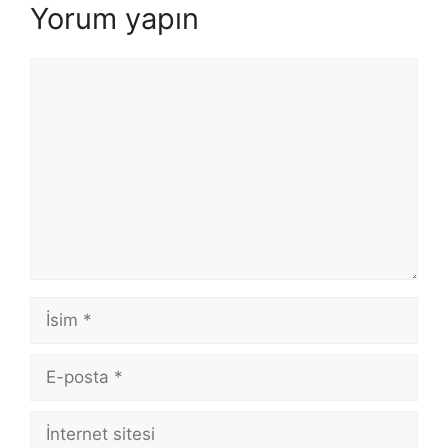
Yorum yapın
Yorum
İsim
E-
posta
İnternet
sitesi