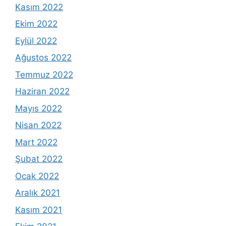
Kasım 2022
Ekim 2022
Eylül 2022
Ağustos 2022
Temmuz 2022
Haziran 2022
Mayıs 2022
Nisan 2022
Mart 2022
Şubat 2022
Ocak 2022
Aralık 2021
Kasım 2021