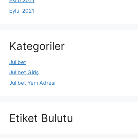
Ekim 2021
Eylül 2021
Kategoriler
Julibet
Julibet Giriş
Julibet Yeni Adresi
Etiket Bulutu