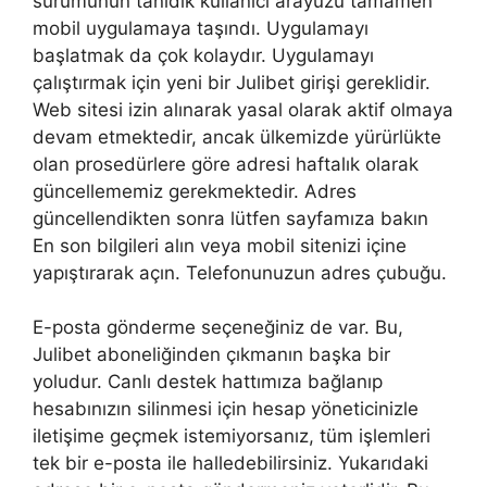
sürümünün tanıdık kullanıcı arayüzü tamamen
mobil uygulamaya taşındı. Uygulamayı
başlatmak da çok kolaydır. Uygulamayı
çalıştırmak için yeni bir Julibet girişi gereklidir.
Web sitesi izin alınarak yasal olarak aktif olmaya
devam etmektedir, ancak ülkemizde yürürlükte
olan prosedürlere göre adresi haftalık olarak
güncellememiz gerekmektedir. Adres
güncellendikten sonra lütfen sayfamıza bakın
En son bilgileri alın veya mobil sitenizi içine
yapıştırarak açın. Telefonunuzun adres çubuğu.
E-posta gönderme seçeneğiniz de var. Bu,
Julibet aboneliğinden çıkmanın başka bir
yoludur. Canlı destek hattımıza bağlanıp
hesabınızın silinmesi için hesap yöneticinizle
iletişime geçmek istemiyorsanız, tüm işlemleri
tek bir e-posta ile halledebilirsiniz. Yukarıdaki