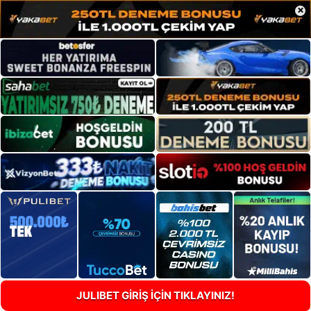
×
JULIBET GİRİŞ İÇİN TIKLAYINIZ!