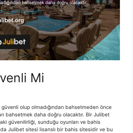
venli Mi
nın güvenli olup olmadığından bahsetmeden önce
dan bahsetmek daha doğru olacaktır. Bir Julibet
aki güvenilirliği, sunduğu oyunları ve bahis
 Julibet sitesi lisanslı bir bahis sitesidir ve bu