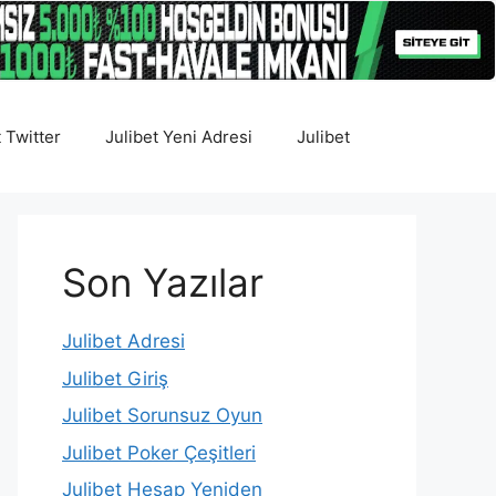
t Twitter
Julibet Yeni Adresi
Julibet
Son Yazılar
Julibet Adresi
Julibet Giriş
Julibet Sorunsuz Oyun
Julibet Poker Çeşitleri
Julibet Hesap Yeniden