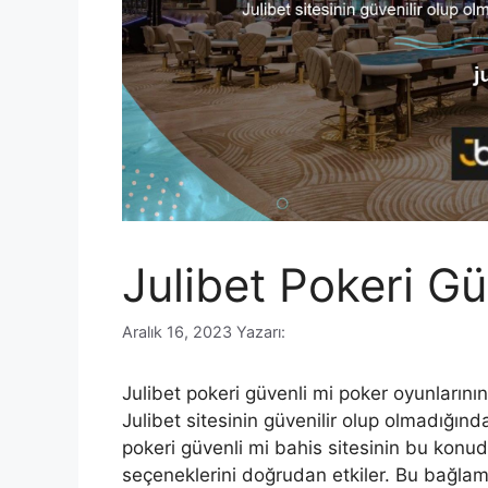
Julibet Pokeri Gü
Aralık 16, 2023
Yazarı:
Julibet pokeri güvenli mi poker oyunları
Julibet sitesinin güvenilir olup olmadığın
pokeri güvenli mi bahis sitesinin bu konud
seçeneklerini doğrudan etkiler. Bu bağlamda