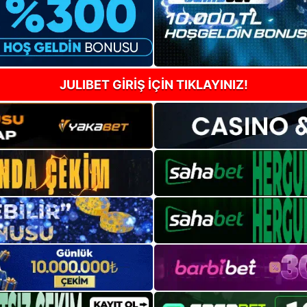
JULIBET GİRİŞ İÇİN TIKLAYINIZ!