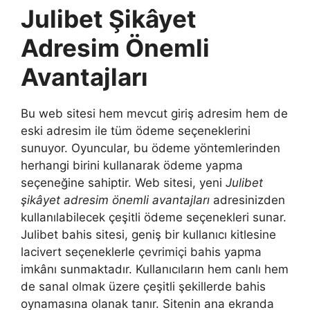
Julibet Şikâyet
Adresim Önemli
Avantajları
Bu web sitesi hem mevcut giriş adresim hem de
eski adresim ile tüm ödeme seçeneklerini
sunuyor. Oyuncular, bu ödeme yöntemlerinden
herhangi birini kullanarak ödeme yapma
seçeneğine sahiptir. Web sitesi, yeni
Julibet
şikâyet adresim önemli avantajları
adresinizden
kullanılabilecek çeşitli ödeme seçenekleri sunar.
Julibet bahis sitesi, geniş bir kullanıcı kitlesine
lacivert seçeneklerle çevrimiçi bahis yapma
imkânı sunmaktadır. Kullanıcıların hem canlı hem
de sanal olmak üzere çeşitli şekillerde bahis
oynamasına olanak tanır. Sitenin ana ekranda