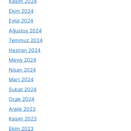
Kasım 2024
Ekim 2024
Eylül 2024
Ağustos 2024
Temmuz 2024
Haziran 2024
Mayıs 2024
Nisan 2024
Mart 2024
Şubat 2024
Ocak 2024
Aralık 2023
Kasım 2023
Ekim 2023