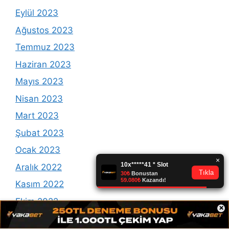
Eylül 2023
Ağustos 2023
Temmuz 2023
Haziran 2023
Mayıs 2023
Nisan 2023
Mart 2023
Şubat 2023
Ocak 2023
Aralık 2022
Kasım 2022
Ekim 2022
×
Eylül 2022