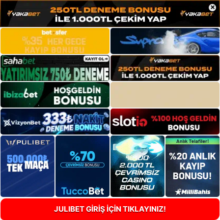
×
JULIBET GİRİŞ İÇİN TIKLAYINIZ!