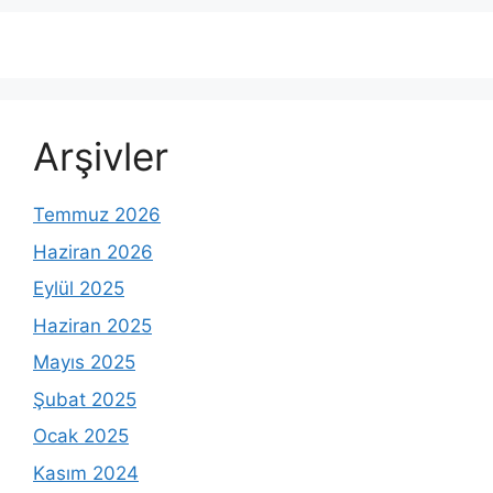
Arşivler
Temmuz 2026
Haziran 2026
Eylül 2025
Haziran 2025
Mayıs 2025
Şubat 2025
Ocak 2025
Kasım 2024