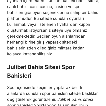
oyunları içermektedir. Julibet kaliteli bahis sitesi,
canlı bahis, canlı casino, casino ve spor
bahisleri gibi oyun seçeneklerine sahip bir bahis
platformudur. Bu sitede sunulan oyunları
kullanmak veya listelenen fiyatlardan kupon
oluşturmak istiyorsanız siteye üye olmanız
gerekmektedir. Seçilen oyun alanlarından
herhangi birine giriş yaparak sitedeki
bahislerinizden dilediğiniz miktara kadar
kolayca kazanabilirsiniz.
Julibet Bahis Sitesi Spor
Bahisleri
Spor içerisinde seçimler yapılarak belirli
alanlarda sunulan spor bahisleri sitede başlıklar
değiştirilerek görüntülenir.
Julibet bahis sitesi
spor bahisleri
Sportsbook’ ta sunulan oyun