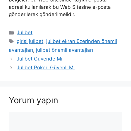
adresi kullanılarak bu Web Sitesine e-posta
gönderilerek gönderilmelidir.
Kategoriler
Julibet
Etiketler
girisi julibet
,
julibet ekran üzerinden önemli
avantajları
,
julibet önemli avantajları
Julibet Güvende Mi
Julibet Pokeri Güvenli Mi
Yorum yapın
Yorum