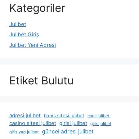
Kategoriler
Julibet
Julibet Giriş
Julibet Yeni Adresi
Etiket Bulutu
adresi julibet
bahis sitesi julibet
canli julibet
casino sitesi julibet
girisi julibet
giris julibet
güncel adresi julibet
giris yap julibet