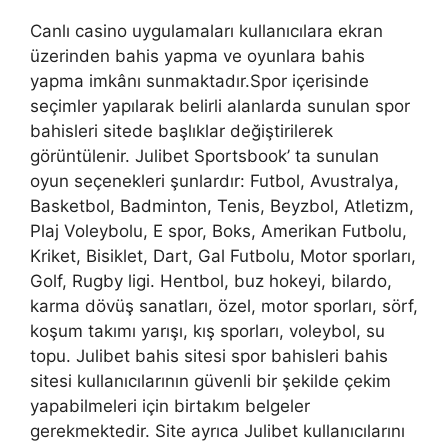
Canlı casino uygulamaları kullanıcılara ekran
üzerinden bahis yapma ve oyunlara bahis
yapma imkânı sunmaktadır.Spor içerisinde
seçimler yapılarak belirli alanlarda sunulan spor
bahisleri sitede başlıklar değiştirilerek
görüntülenir. Julibet Sportsbook’ ta sunulan
oyun seçenekleri şunlardır: Futbol, Avustralya,
Basketbol, Badminton, Tenis, Beyzbol, Atletizm,
Plaj Voleybolu, E spor, Boks, Amerikan Futbolu,
Kriket, Bisiklet, Dart, Gal Futbolu, Motor sporları,
Golf, Rugby ligi. Hentbol, buz hokeyi, bilardo,
karma dövüş sanatları, özel, motor sporları, sörf,
koşum takımı yarışı, kış sporları, voleybol, su
topu. Julibet bahis sitesi spor bahisleri bahis
sitesi kullanıcılarının güvenli bir şekilde çekim
yapabilmeleri için birtakım belgeler
gerekmektedir. Site ayrıca Julibet kullanıcılarını