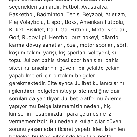
seçenekleri şunlardır: Futbol, Avustralya,
Basketbol, Badminton, Tenis, Beyzbol, Atletizm,
Plaj Voleybolu, E spor, Boks, Amerikan Futbolu,
Kriket, Bisiklet, Dart, Gal Futbolu, Motor sporları,
Golf, Rugby ligi. Hentbol, buz hokeyi, bilardo,
karma dövüş sanatları, özel, motor sporları, sörf,
koşum takımı yarışı, kış sporları, voleybol, su
topu. Julibet bahis sitesi spor bahisleri bahis
sitesi kullanıcılarının güvenli bir şekilde çekim
yapabilmeleri için birtakım belgeler
gerekmektedir. Site ayrıca Julibet kullanıcılarını
ilgilendiren belgeleri isteyip istemediğine dair
soruları da yanıtlıyor. Julibet platformu ödeme
yapıyor mu Belge istememizin nedeni, hiç
kimsenin hesabınızdan para çekmesine izin
vermememizdir. Bu nedenle kullanıcılar güven
sorunu yaşamadan ticaret yapabilirler. İstenilen
belgeler, bu Web Sitesinde kayıtlı e-posta