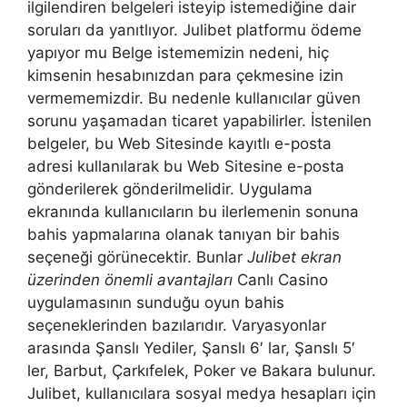
ilgilendiren belgeleri isteyip istemediğine dair
soruları da yanıtlıyor. Julibet platformu ödeme
yapıyor mu Belge istememizin nedeni, hiç
kimsenin hesabınızdan para çekmesine izin
vermememizdir. Bu nedenle kullanıcılar güven
sorunu yaşamadan ticaret yapabilirler. İstenilen
belgeler, bu Web Sitesinde kayıtlı e-posta
adresi kullanılarak bu Web Sitesine e-posta
gönderilerek gönderilmelidir. Uygulama
ekranında kullanıcıların bu ilerlemenin sonuna
bahis yapmalarına olanak tanıyan bir bahis
seçeneği görünecektir. Bunlar
Julibet ekran
üzerinden önemli avantajları
Canlı Casino
uygulamasının sunduğu oyun bahis
seçeneklerinden bazılarıdır. Varyasyonlar
arasında Şanslı Yediler, Şanslı 6′ lar, Şanslı 5′
ler, Barbut, Çarkıfelek, Poker ve Bakara bulunur.
Julibet, kullanıcılara sosyal medya hesapları için