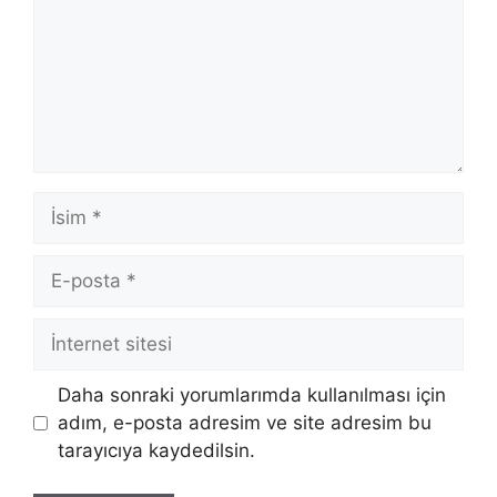
İsim
E-
posta
İnternet
sitesi
Daha sonraki yorumlarımda kullanılması için
adım, e-posta adresim ve site adresim bu
tarayıcıya kaydedilsin.