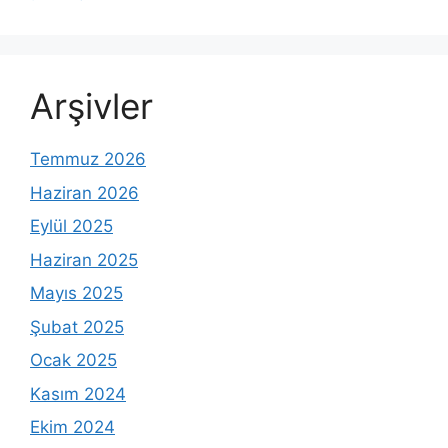
Arşivler
Temmuz 2026
Haziran 2026
Eylül 2025
Haziran 2025
Mayıs 2025
Şubat 2025
Ocak 2025
Kasım 2024
Ekim 2024