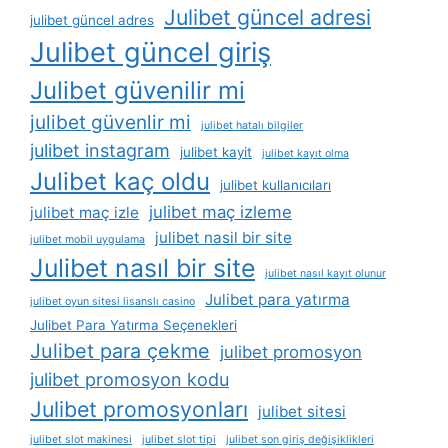
Julibet güncel adresi
julibet güncel adres
Julibet güncel giriş
Julibet güvenilir mi
julibet güvenlir mi
julibet hatalı bilgiler
julibet instagram
julibet kayit
julibet kayıt olma
Julibet kaç oldu
julibet kullanıcıları
julibet maç izleme
julibet maç izle
julibet nasil bir site
julibet mobil uygulama
Julibet nasıl bir site
julibet nasıl kayıt olunur
Julibet para yatırma
julibet oyun sitesi lisanslı casino
Julibet Para Yatırma Seçenekleri
Julibet para çekme
julibet promosyon
julibet promosyon kodu
Julibet promosyonları
julibet sitesi
julibet slot makinesi
julibet slot tipi
julibet son giriş değişiklikleri