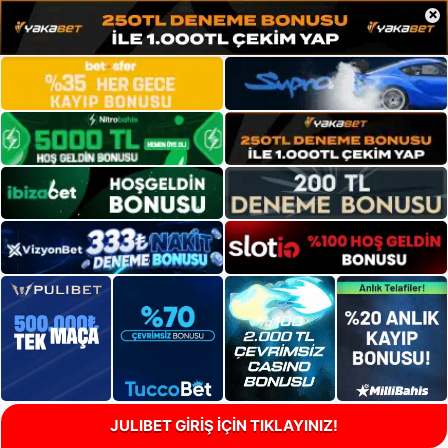
×
JULIBET GİRİŞ İÇİN TIKLAYINIZ!