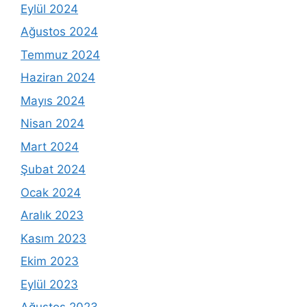
Eylül 2024
Ağustos 2024
Temmuz 2024
Haziran 2024
Mayıs 2024
Nisan 2024
Mart 2024
Şubat 2024
Ocak 2024
Aralık 2023
Kasım 2023
Ekim 2023
Eylül 2023