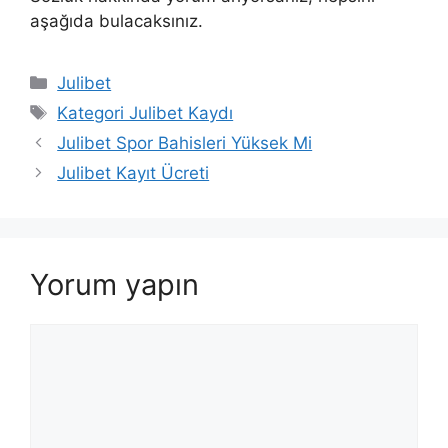
aşağıda bulacaksınız.
Kategoriler
Julibet
Etiketler
Kategori Julibet Kaydı
Julibet Spor Bahisleri Yüksek Mi
Julibet Kayıt Ücreti
Yorum yapın
Yorum