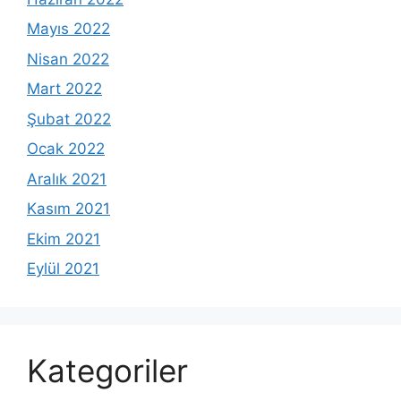
Mayıs 2022
Nisan 2022
Mart 2022
Şubat 2022
Ocak 2022
Aralık 2021
Kasım 2021
Ekim 2021
Eylül 2021
Kategoriler