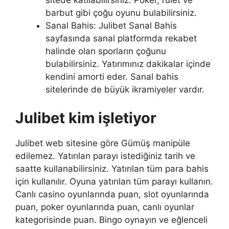
sitede katılabilirsiniz. Poker, rulet ve
barbut gibi çoğu oyunu bulabilirsiniz.
Sanal Bahis: Julibet Sanal Bahis
sayfasında sanal platformda rekabet
halinde olan sporların çoğunu
bulabilirsiniz. Yatırımınız dakikalar içinde
kendini amorti eder. Sanal bahis
sitelerinde de büyük ikramiyeler vardır.
Julibet kim işletiyor
Julibet web sitesine göre Gümüş manipüle
edilemez. Yatırılan parayı istediğiniz tarih ve
saatte kullanabilirsiniz. Yatırılan tüm para bahis
için kullanılır. Oyuna yatırılan tüm parayı kullanın.
Canlı casino oyunlarında puan, slot oyunlarında
puan, poker oyunlarında puan, canlı oyunlar
kategorisinde puan. Bingo oynayın ve eğlenceli