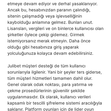
etmeye devam ediyor ve derhal yasaklanıyor.
Ancak bu, hesabınızdan paranın çalındığı,
sitenin çalışmadığı veya işlevselliğinin
kaybolduğu anlamına gelmez. Bunları unut.
Lisansları, vergileri ve on binlerce kullanıcısı olan
şirketler öylece çekip gidemez. Girmek
istemiyorsanız merak etmeyin. Daha önce
olduğu gibi hesabınıza giriş yaparak
yolculuğunuza kolayca devam edebilirsiniz.
Julibet müşteri desteği de tüm kullanıcı
sorunlarıyla ilgilenir. Yani bir şeyler ters giderse,
tüm müşteri hizmetleri tamamen dahil olur.
Genel olarak odak noktası, para yatırma ve
çekme prosedürlerinin güvenilir şekilde
uygulanmasıdır. Ek olarak, kullanıcı verileri
kapsamlı bir tescilli şifreleme sistemi aracılığıyla
saklanır. Platform oyunları için de lider oyun