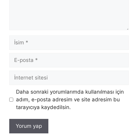
İsim
E-
posta
İnternet
sitesi
Daha sonraki yorumlarımda kullanılması için
adım, e-posta adresim ve site adresim bu
tarayıcıya kaydedilsin.