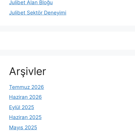
Julibet Alan Bloğu
Julibet Sektör Deneyimi
Arşivler
Temmuz 2026
Haziran 2026
Eylül 2025
Haziran 2025
Mayıs 2025