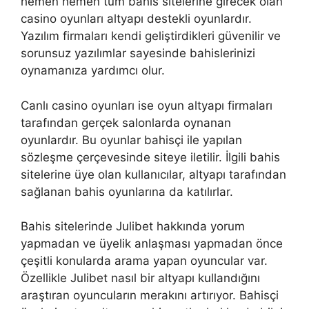
hemen hemen tüm bahis sitelerine girecek olan
casino oyunları altyapı destekli oyunlardır.
Yazılım firmaları kendi geliştirdikleri güvenilir ve
sorunsuz yazılımlar sayesinde bahislerinizi
oynamanıza yardımcı olur.
Canlı casino oyunları ise oyun altyapı firmaları
tarafından gerçek salonlarda oynanan
oyunlardır. Bu oyunlar bahisçi ile yapılan
sözleşme çerçevesinde siteye iletilir. İlgili bahis
sitelerine üye olan kullanıcılar, altyapı tarafından
sağlanan bahis oyunlarına da katılırlar.
Bahis sitelerinde Julibet hakkında yorum
yapmadan ve üyelik anlaşması yapmadan önce
çeşitli konularda arama yapan oyuncular var.
Özellikle Julibet nasıl bir altyapı kullandığını
araştıran oyuncuların merakını artırıyor. Bahisçi