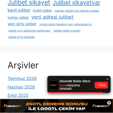
Julibet şikayet
Julibet şikayetvar
kayit julibet
mobil julibet
popüler julibet slot makine oyunları
yeni adresi julibet
twitter julibet
yeni giris julibet
julibet bahis hesabım geri yüklenecek mi
julibet giriş adresimin değişmesi
julibet mobil oyunları
julibet tv’ye katılmak
Arşivler
Temmuz 2026
Haziran 2026
Eylül 2025
×
Haziran 2025
Mayıs 2025