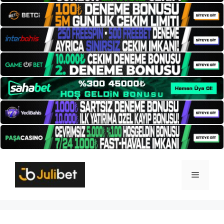
İçeriğe
atla
Menü