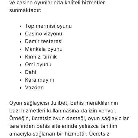
ve casino oyunlarında kaliteli hizmetler
sunmaktadır:
Top mermisi oyunu
Casino vizyonu
Demir testeresi
Mankala oyunu
Kırmızı tırmık
Omi oyunu
Dahi
Kara mayını
Vazdan
Oyun sağlayıcısı Julibet, bahis meraklılarının
bazı hizmetleri kullanmasına da izin veriyor.
Örneğin, ücretsiz oyun desteği, oyun sağlayıcılar
tarafından bahis sitelerinde yalnızca tanıtım
amacıyla sağlanan bir hizmettir. Ücretsiz