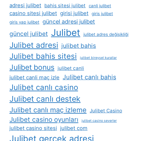
adresi julibet
bahis sitesi julibet
canli julibet
casino sitesi julibet
girisi julibet
giris julibet
güncel adresi julibet
giris yap julibet
Julibet
güncel julibet
julibet adres değişikliği
Julibet adresi
julibet bahis
Julibet bahis sitesi
julibet bireysel kurallar
Julibet bonus
julibet canli
Julibet canlı bahis
julibet canli maç izle
Julibet canlı casino
Julibet canlı destek
Julibet canlı maç izleme
Julibet Casino
Julibet casino oyunları
julibet casino severler
julibet casino sitesi
julibet com
Julibet gerçek adresi