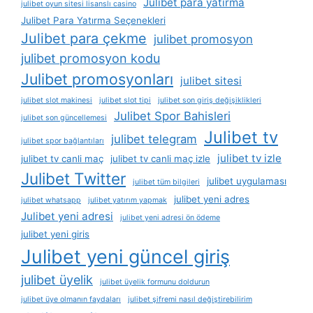
Julibet para yatırma
julibet oyun sitesi lisanslı casino
Julibet Para Yatırma Seçenekleri
Julibet para çekme
julibet promosyon
julibet promosyon kodu
Julibet promosyonları
julibet sitesi
julibet slot makinesi
julibet slot tipi
julibet son giriş değişiklikleri
Julibet Spor Bahisleri
julibet son güncellemesi
Julibet tv
julibet telegram
julibet spor bağlantıları
julibet tv izle
julibet tv canli maç
julibet tv canli maç izle
Julibet Twitter
julibet uygulaması
julibet tüm bilgileri
julibet yeni adres
julibet whatsapp
julibet yatırım yapmak
Julibet yeni adresi
julibet yeni adresi ön ödeme
julibet yeni giris
Julibet yeni güncel giriş
julibet üyelik
julibet üyelik formunu doldurun
julibet üye olmanın faydaları
julibet şifremi nasıl değiştirebilirim