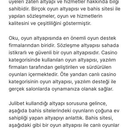
üyeleri zaten altyapı ve hizmetler hakkında bilgi
sahibidir. Birçok oyun altyapısı ve bahis sitesi ile
yapılan sözleşmeler, oyun ve hizmetlerin
kalitesini ve çeşitliliğini göstermiştir.
Oku, oyun altyapısında en önemli oyun destek
firmalarından biridir. Sözleşme altyapısı sahada
istikrarlı ve güvenli bir oyun altyapısıdır. Casino
kategorisinde kullanılan oyun altyapısı, yazılım
firmaları tarafından geliştirilen ve sürdürülen
oyunları içermektedir. Öte yandan canlı casino
kategorisinin oyun altyapısı, yazılım desteği ile
gerçek salonlarda oynamanıza olanak sağlar.
Julibet kullandığı altyapı sorusuna gelince,
aşağıda bahis sitelerindeki oyunların çoğuna ev
sahipliği yapan altyapıyı anlattık. Bahis sitesi,
aşağıdaki gibi bir oyun altyapısı ile canlı oyunlar