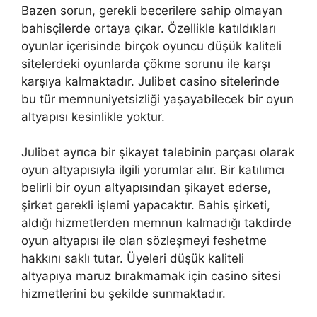
Bazen sorun, gerekli becerilere sahip olmayan
bahisçilerde ortaya çıkar. Özellikle katıldıkları
oyunlar içerisinde birçok oyuncu düşük kaliteli
sitelerdeki oyunlarda çökme sorunu ile karşı
karşıya kalmaktadır. Julibet casino sitelerinde
bu tür memnuniyetsizliği yaşayabilecek bir oyun
altyapısı kesinlikle yoktur.
Julibet ayrıca bir şikayet talebinin parçası olarak
oyun altyapısıyla ilgili yorumlar alır. Bir katılımcı
belirli bir oyun altyapısından şikayet ederse,
şirket gerekli işlemi yapacaktır. Bahis şirketi,
aldığı hizmetlerden memnun kalmadığı takdirde
oyun altyapısı ile olan sözleşmeyi feshetme
hakkını saklı tutar. Üyeleri düşük kaliteli
altyapıya maruz bırakmamak için casino sitesi
hizmetlerini bu şekilde sunmaktadır.