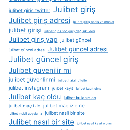
Julibet giriş
julibet giris twitter
Julibet giriş adresi
julibet giriş bahis ve oranlar
julibet girişi
julibet giriş son giriş değişiklikleri
Julibet giriş yap
julibet güncel
Julibet güncel adresi
julibet güncel adres
Julibet güncel giriş
Julibet güvenilir mi
julibet güvenlir mi
julibet hatalı bilgiler
julibet instagram
julibet kayit
julibet kayıt olma
Julibet kaç oldu
julibet kullanıcıları
julibet maç izleme
julibet maç izle
julibet nasil bir site
julibet mobil uygulama
Julibet nasıl bir site
julibet nasıl kayıt olunur