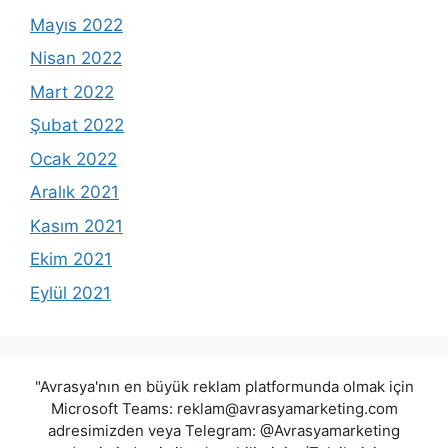
Mayıs 2022
Nisan 2022
Mart 2022
Şubat 2022
Ocak 2022
Aralık 2021
Kasım 2021
Ekim 2021
Eylül 2021
"Avrasya'nın en büyük reklam platformunda olmak için
Microsoft Teams:
reklam@avrasyamarketing.com
adresimizden veya Telegram: @Avrasyamarketing