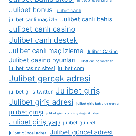
julibet bireysel kurallar
Julibet bonus
julibet canli
Julibet canlı bahis
julibet canli maç izle
Julibet canlı casino
Julibet canlı destek
Julibet canlı maç izleme
Julibet Casino
Julibet casino oyunları
julibet casino severler
julibet casino sitesi
julibet com
Julibet gerçek adresi
Julibet giriş
julibet giris twitter
Julibet giriş adresi
julibet giriş bahis ve oranlar
julibet girişi
julibet giriş son giriş değişiklikleri
Julibet giriş yap
julibet güncel
Julibet güncel adresi
julibet güncel adres