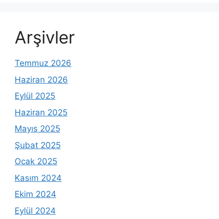
Arşivler
Temmuz 2026
Haziran 2026
Eylül 2025
Haziran 2025
Mayıs 2025
Şubat 2025
Ocak 2025
Kasım 2024
Ekim 2024
Eylül 2024