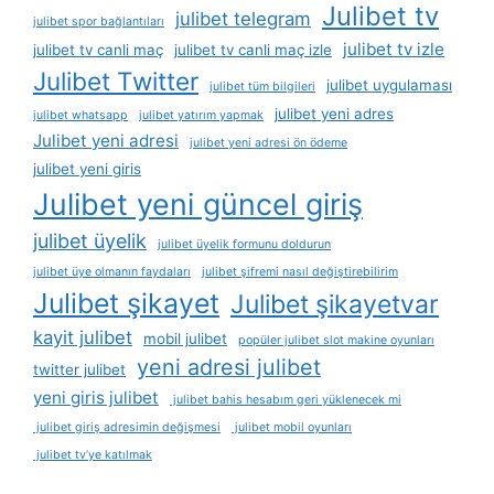
Julibet tv
julibet telegram
julibet spor bağlantıları
julibet tv izle
julibet tv canli maç
julibet tv canli maç izle
Julibet Twitter
julibet uygulaması
julibet tüm bilgileri
julibet yeni adres
julibet whatsapp
julibet yatırım yapmak
Julibet yeni adresi
julibet yeni adresi ön ödeme
julibet yeni giris
Julibet yeni güncel giriş
julibet üyelik
julibet üyelik formunu doldurun
julibet üye olmanın faydaları
julibet şifremi nasıl değiştirebilirim
Julibet şikayet
Julibet şikayetvar
kayit julibet
mobil julibet
popüler julibet slot makine oyunları
yeni adresi julibet
twitter julibet
yeni giris julibet
julibet bahis hesabım geri yüklenecek mi
julibet giriş adresimin değişmesi
julibet mobil oyunları
julibet tv’ye katılmak