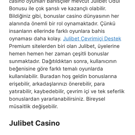
casino oyunları
Bahisçiler mevcut Julibet Ödül
Bonusu ile çok şanslı ve kazançlı olabilir.
Bildiğiniz gibi, bonuslar casino dünyasının her
alanında önemli bir rol oynamaktadır. Çünkü
insanların ellerinde farklı oyunlara bahis
oynaması daha kolay.
Julibet Çevrimiçi Destek
Premium sitelerden biri olan Julibet, üyelerine
hemen hemen her zaman çeşitli bonuslar
sunmaktadır. Dağıtıldıktan sonra, kullanıcının
beğenisine göre farklı temalı oyunlarda
kullanılabilir. Buradan hoş geldin bonuslarına
erişebilir, arkadaşlarınızı önerebilir, para
yatırabilir, kaybedebilir, çevrim içi ve tek seferlik
bonuslardan yararlanabilirsiniz. Bireysel
müsaitlik değişebilir.
Julibet Casino