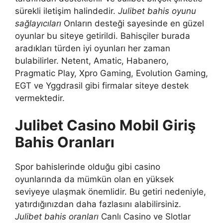
sürekli iletişim halindedir.
Julibet bahis oyunu
sağlayıcıları
Onların desteği sayesinde en güzel
oyunlar bu siteye getirildi. Bahisçiler burada
aradıkları türden iyi oyunları her zaman
bulabilirler. Netent, Amatic, Habanero,
Pragmatic Play, Xpro Gaming, Evolution Gaming,
EGT ve Yggdrasil gibi firmalar siteye destek
vermektedir.
Julibet Casino Mobil Giriş
Bahis Oranları
Spor bahislerinde olduğu gibi casino
oyunlarında da mümkün olan en yüksek
seviyeye ulaşmak önemlidir. Bu getiri nedeniyle,
yatırdığınızdan daha fazlasını alabilirsiniz.
Julibet bahis oranları
Canlı Casino ve Slotlar