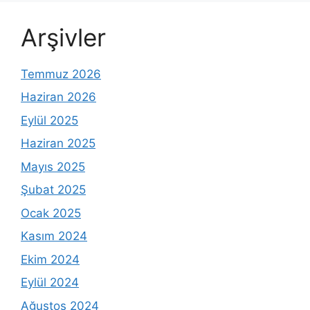
Arşivler
Temmuz 2026
Haziran 2026
Eylül 2025
Haziran 2025
Mayıs 2025
Şubat 2025
Ocak 2025
Kasım 2024
Ekim 2024
Eylül 2024
Ağustos 2024