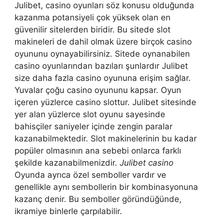
Julibet, casino oyunları söz konusu olduğunda
kazanma potansiyeli çok yüksek olan en
güvenilir sitelerden biridir. Bu sitede slot
makineleri de dahil olmak üzere birçok casino
oyununu oynayabilirsiniz. Sitede oynanabilen
casino oyunlarından bazıları şunlardır Julibet
size daha fazla casino oyununa erişim sağlar.
Yuvalar çoğu casino oyununu kapsar. Oyun
içeren yüzlerce casino slottur. Julibet sitesinde
yer alan yüzlerce slot oyunu sayesinde
bahisçiler saniyeler içinde zengin paralar
kazanabilmektedir. Slot makinelerinin bu kadar
popüler olmasının ana sebebi onlarca farklı
şekilde kazanabilmenizdir.
Julibet casino
Oyunda ayrıca özel semboller vardır ve
genellikle aynı sembollerin bir kombinasyonuna
kazanç denir. Bu semboller göründüğünde,
ikramiye binlerle çarpılabilir.