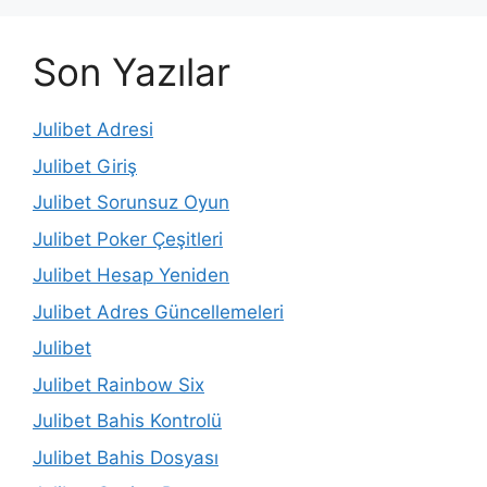
Son Yazılar
Julibet Adresi
Julibet Giriş
Julibet Sorunsuz Oyun
Julibet Poker Çeşitleri
Julibet Hesap Yeniden
Julibet Adres Güncellemeleri
Julibet
Julibet Rainbow Six
Julibet Bahis Kontrolü
Julibet Bahis Dosyası