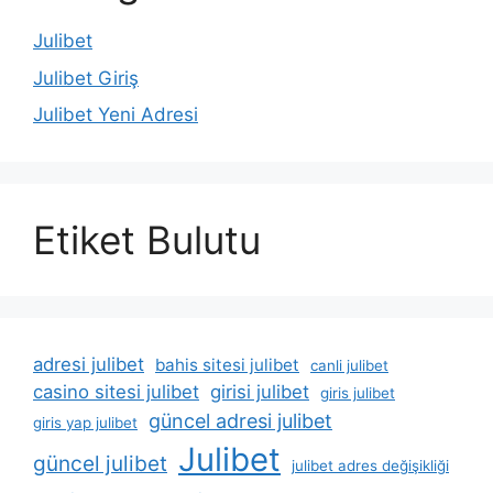
Julibet
Julibet Giriş
Julibet Yeni Adresi
Etiket Bulutu
adresi julibet
bahis sitesi julibet
canli julibet
casino sitesi julibet
girisi julibet
giris julibet
güncel adresi julibet
giris yap julibet
Julibet
güncel julibet
julibet adres değişikliği