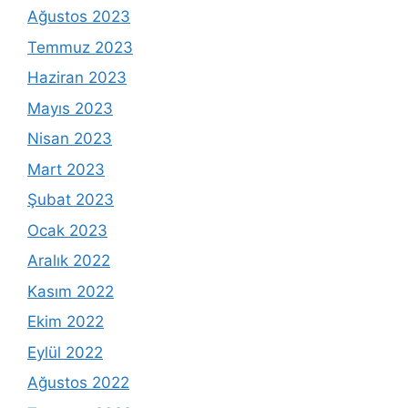
Ağustos 2023
Temmuz 2023
Haziran 2023
Mayıs 2023
Nisan 2023
Mart 2023
Şubat 2023
Ocak 2023
Aralık 2022
Kasım 2022
Ekim 2022
Eylül 2022
Ağustos 2022