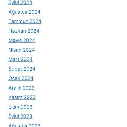
Eylül 2024
Ağustos 2024
Temmuz 2024
Haziran 2024
Mayıs 2024
Nisan 2024
Mart 2024
Şubat 2024
Ocak 2024
Aralık 2023
Kasım 2023
Ekim 2023
Eylül 2023
Ağustos 2023