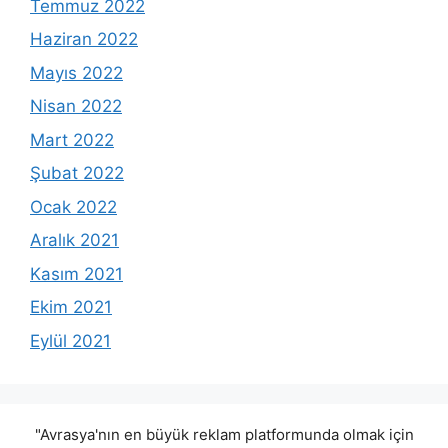
Temmuz 2022
Haziran 2022
Mayıs 2022
Nisan 2022
Mart 2022
Şubat 2022
Ocak 2022
Aralık 2021
Kasım 2021
Ekim 2021
Eylül 2021
"Avrasya'nın en büyük reklam platformunda olmak için