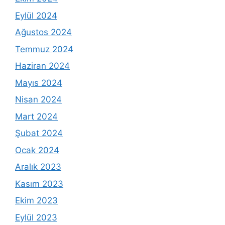
Eylül 2024
Ağustos 2024
Temmuz 2024
Haziran 2024
Mayıs 2024
Nisan 2024
Mart 2024
Şubat 2024
Ocak 2024
Aralık 2023
Kasım 2023
Ekim 2023
Eylül 2023