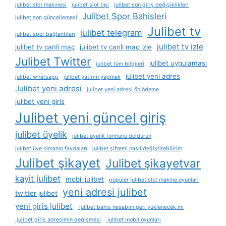
julibet slot makinesi
julibet slot tipi
julibet son giriş değişiklikleri
Julibet Spor Bahisleri
julibet son güncellemesi
Julibet tv
julibet telegram
julibet spor bağlantıları
julibet tv izle
julibet tv canli maç
julibet tv canli maç izle
Julibet Twitter
julibet uygulaması
julibet tüm bilgileri
julibet yeni adres
julibet whatsapp
julibet yatırım yapmak
Julibet yeni adresi
julibet yeni adresi ön ödeme
julibet yeni giris
Julibet yeni güncel giriş
julibet üyelik
julibet üyelik formunu doldurun
julibet üye olmanın faydaları
julibet şifremi nasıl değiştirebilirim
Julibet şikayet
Julibet şikayetvar
kayit julibet
mobil julibet
popüler julibet slot makine oyunları
yeni adresi julibet
twitter julibet
yeni giris julibet
julibet bahis hesabım geri yüklenecek mi
julibet giriş adresimin değişmesi
julibet mobil oyunları