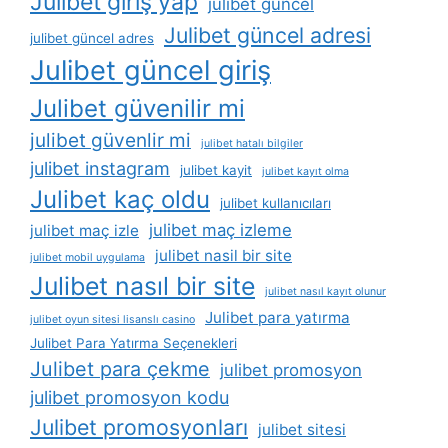
Julibet giriş yap
julibet güncel
Julibet güncel adresi
julibet güncel adres
Julibet güncel giriş
Julibet güvenilir mi
julibet güvenlir mi
julibet hatalı bilgiler
julibet instagram
julibet kayit
julibet kayıt olma
Julibet kaç oldu
julibet kullanıcıları
julibet maç izleme
julibet maç izle
julibet nasil bir site
julibet mobil uygulama
Julibet nasıl bir site
julibet nasıl kayıt olunur
Julibet para yatırma
julibet oyun sitesi lisanslı casino
Julibet Para Yatırma Seçenekleri
Julibet para çekme
julibet promosyon
julibet promosyon kodu
Julibet promosyonları
julibet sitesi