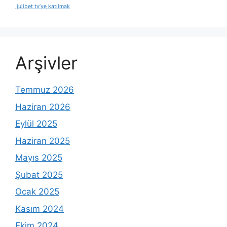
julibet tv’ye katılmak
Arşivler
Temmuz 2026
Haziran 2026
Eylül 2025
Haziran 2025
Mayıs 2025
Şubat 2025
Ocak 2025
Kasım 2024
Ekim 2024