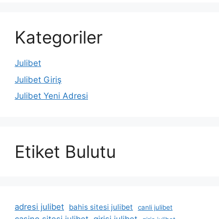
Kategoriler
Julibet
Julibet Giriş
Julibet Yeni Adresi
Etiket Bulutu
adresi julibet
bahis sitesi julibet
canli julibet