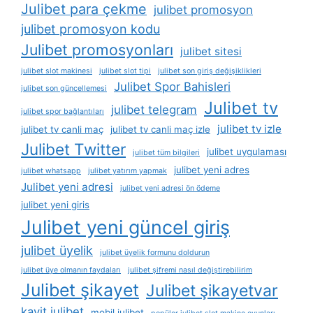
Julibet para çekme
julibet promosyon
julibet promosyon kodu
Julibet promosyonları
julibet sitesi
julibet slot makinesi
julibet slot tipi
julibet son giriş değişiklikleri
Julibet Spor Bahisleri
julibet son güncellemesi
Julibet tv
julibet telegram
julibet spor bağlantıları
julibet tv izle
julibet tv canli maç
julibet tv canli maç izle
Julibet Twitter
julibet uygulaması
julibet tüm bilgileri
julibet yeni adres
julibet whatsapp
julibet yatırım yapmak
Julibet yeni adresi
julibet yeni adresi ön ödeme
julibet yeni giris
Julibet yeni güncel giriş
julibet üyelik
julibet üyelik formunu doldurun
julibet üye olmanın faydaları
julibet şifremi nasıl değiştirebilirim
Julibet şikayet
Julibet şikayetvar
kayit julibet
mobil julibet