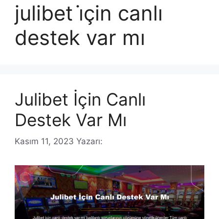
julibet i̇çin canlı
destek var mı
Julibet İçin Canlı
Destek Var Mı
Kasım 11, 2023
Yazarı: