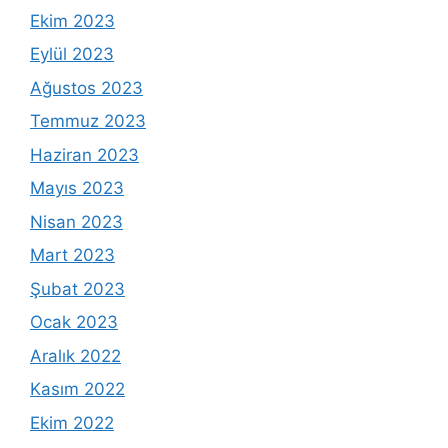
Ekim 2023
Eylül 2023
Ağustos 2023
Temmuz 2023
Haziran 2023
Mayıs 2023
Nisan 2023
Mart 2023
Şubat 2023
Ocak 2023
Aralık 2022
Kasım 2022
Ekim 2022