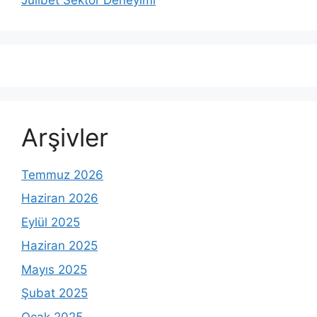
Arşivler
Temmuz 2026
Haziran 2026
Eylül 2025
Haziran 2025
Mayıs 2025
Şubat 2025
Ocak 2025