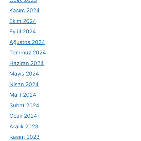
Kasım 2024
Ekim 2024
Eylül 2024
Ağustos 2024
Temmuz 2024
Haziran 2024
Mayıs 2024
Nisan 2024
Mart 2024
Şubat 2024
Ocak 2024
Aralık 2023
Kasım 2023