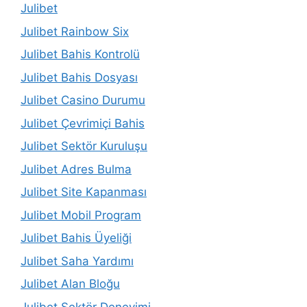
Julibet
Julibet Rainbow Six
Julibet Bahis Kontrolü
Julibet Bahis Dosyası
Julibet Casino Durumu
Julibet Çevrimiçi Bahis
Julibet Sektör Kuruluşu
Julibet Adres Bulma
Julibet Site Kapanması
Julibet Mobil Program
Julibet Bahis Üyeliği
Julibet Saha Yardımı
Julibet Alan Bloğu
Julibet Sektör Deneyimi