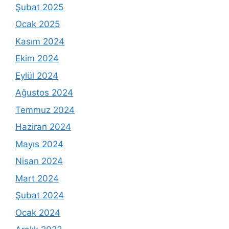
Şubat 2025
Ocak 2025
Kasım 2024
Ekim 2024
Eylül 2024
Ağustos 2024
Temmuz 2024
Haziran 2024
Mayıs 2024
Nisan 2024
Mart 2024
Şubat 2024
Ocak 2024