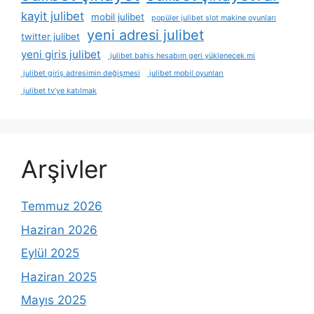
kayit julibet
mobil julibet
popüler julibet slot makine oyunları
yeni adresi julibet
twitter julibet
yeni giris julibet
julibet bahis hesabım geri yüklenecek mi
julibet giriş adresimin değişmesi
julibet mobil oyunları
julibet tv’ye katılmak
Arşivler
Temmuz 2026
Haziran 2026
Eylül 2025
Haziran 2025
Mayıs 2025