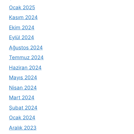
Ocak 2025
Kasım 2024
Ekim 2024
Eylül 2024
Ağustos 2024
Temmuz 2024
Haziran 2024
Mayıs 2024
Nisan 2024
Mart 2024
Şubat 2024
Ocak 2024
Aralık 2023