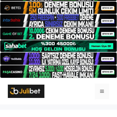
İçeriğe
atla
Menü