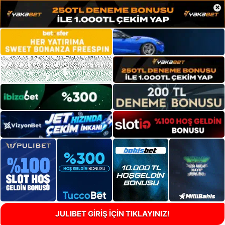
×
JULIBET GİRİŞ İÇİN TIKLAYINIZ!