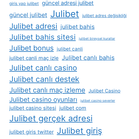
güncel adresi julibet
giris yap julibet
Julibet
güncel julibet
julibet adres değişikliği
Julibet adresi
julibet bahis
Julibet bahis sitesi
julibet bireysel kurallar
Julibet bonus
julibet canli
Julibet canlı bahis
julibet canli maç izle
Julibet canlı casino
Julibet canlı destek
Julibet canlı maç izleme
Julibet Casino
Julibet casino oyunları
julibet casino severler
julibet casino sitesi
julibet com
Julibet gerçek adresi
Julibet giriş
julibet giris twitter