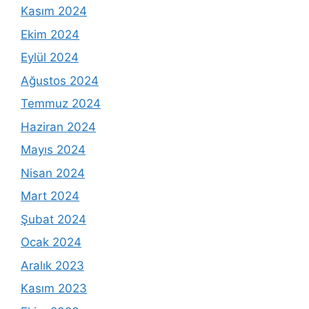
Kasım 2024
Ekim 2024
Eylül 2024
Ağustos 2024
Temmuz 2024
Haziran 2024
Mayıs 2024
Nisan 2024
Mart 2024
Şubat 2024
Ocak 2024
Aralık 2023
Kasım 2023