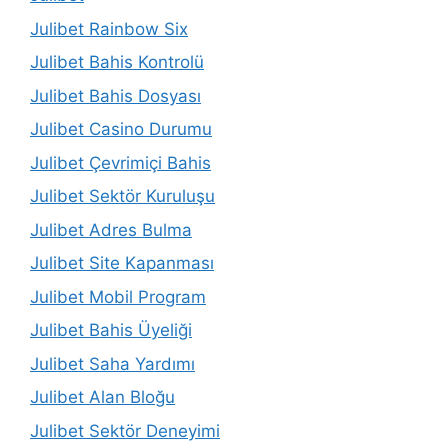
Julibet Rainbow Six
Julibet Bahis Kontrolü
Julibet Bahis Dosyası
Julibet Casino Durumu
Julibet Çevrimiçi Bahis
Julibet Sektör Kuruluşu
Julibet Adres Bulma
Julibet Site Kapanması
Julibet Mobil Program
Julibet Bahis Üyeliği
Julibet Saha Yardımı
Julibet Alan Bloğu
Julibet Sektör Deneyimi