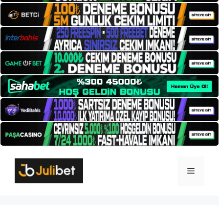
İçeriğe
atla
Menü