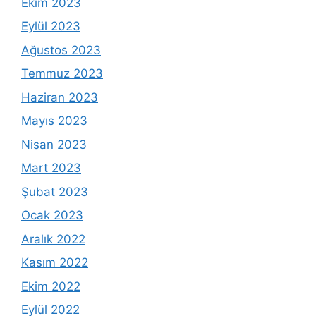
Ekim 2023
Eylül 2023
Ağustos 2023
Temmuz 2023
Haziran 2023
Mayıs 2023
Nisan 2023
Mart 2023
Şubat 2023
Ocak 2023
Aralık 2022
Kasım 2022
Ekim 2022
Eylül 2022