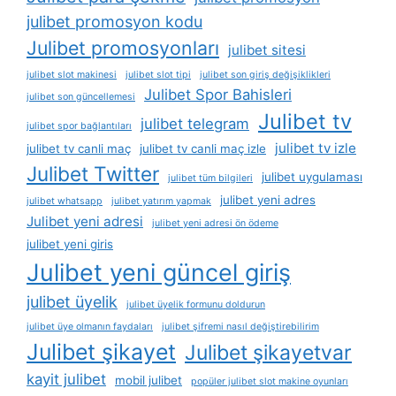
julibet promosyon kodu
Julibet promosyonları
julibet sitesi
julibet slot makinesi
julibet slot tipi
julibet son giriş değişiklikleri
Julibet Spor Bahisleri
julibet son güncellemesi
Julibet tv
julibet telegram
julibet spor bağlantıları
julibet tv izle
julibet tv canli maç
julibet tv canli maç izle
Julibet Twitter
julibet uygulaması
julibet tüm bilgileri
julibet yeni adres
julibet whatsapp
julibet yatırım yapmak
Julibet yeni adresi
julibet yeni adresi ön ödeme
julibet yeni giris
Julibet yeni güncel giriş
julibet üyelik
julibet üyelik formunu doldurun
julibet üye olmanın faydaları
julibet şifremi nasıl değiştirebilirim
Julibet şikayet
Julibet şikayetvar
kayit julibet
mobil julibet
popüler julibet slot makine oyunları