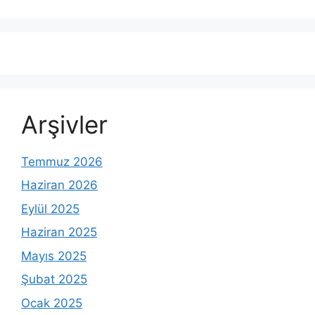
Arşivler
Temmuz 2026
Haziran 2026
Eylül 2025
Haziran 2025
Mayıs 2025
Şubat 2025
Ocak 2025