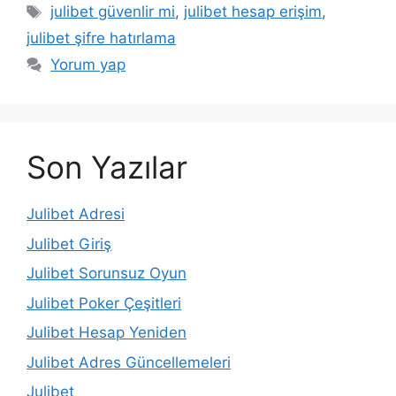
Etiketler
julibet güvenlir mi
,
julibet hesap erişim
,
julibet şifre hatırlama
Yorum yap
Son Yazılar
Julibet Adresi
Julibet Giriş
Julibet Sorunsuz Oyun
Julibet Poker Çeşitleri
Julibet Hesap Yeniden
Julibet Adres Güncellemeleri
Julibet