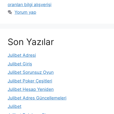
oranları bilgi alışverişi
Yorum yap
Son Yazılar
Julibet Adresi
Julibet Giriş
Julibet Sorunsuz Oyun
Julibet Poker Çeşitleri
Julibet Hesap Yeniden
Julibet Adres Güncellemeleri
Julibet