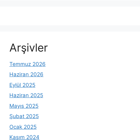
Arşivler
Temmuz 2026
Haziran 2026
Eylül 2025
Haziran 2025
Mayıs 2025
Şubat 2025
Ocak 2025
Kasım 2024