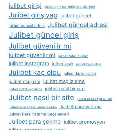
julibet girişi
julibet giriş son giriş değişiklikleri
Julibet giriş yap
julibet güncel
Julibet güncel adresi
julibet güncel adres
Julibet güncel giriş
Julibet güvenilir mi
julibet güvenlir mi
julibet hatalı bilgiler
julibet instagram
julibet kayit
julibet kayıt olma
Julibet kaç oldu
julibet kullanıcıları
julibet maç izleme
julibet maç izle
julibet nasil bir site
julibet mobil uygulama
Julibet nasıl bir site
julibet nasıl kayıt olunur
Julibet para yatırma
julibet oyun sitesi lisanslı casino
Julibet Para Yatırma Seçenekleri
Julibet para çekme
julibet promosyon
julibet promosyon kodu