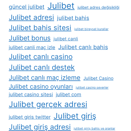
Julibet
güncel julibet
julibet adres değişikliği
Julibet adresi
julibet bahis
Julibet bahis sitesi
julibet bireysel kurallar
Julibet bonus
julibet canli
Julibet canlı bahis
julibet canli maç izle
Julibet canlı casino
Julibet canlı destek
Julibet canlı maç izleme
Julibet Casino
Julibet casino oyunları
julibet casino severler
julibet casino sitesi
julibet com
Julibet gerçek adresi
Julibet giriş
julibet giris twitter
Julibet giriş adresi
julibet giriş bahis ve oranlar