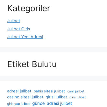
Kategoriler
Julibet
Julibet Giriş
Julibet Yeni Adresi
Etiket Bulutu
adresi julibet
bahis sitesi julibet
canli julibet
casino sitesi julibet
girisi julibet
giris julibet
güncel adresi julibet
giris yap julibet