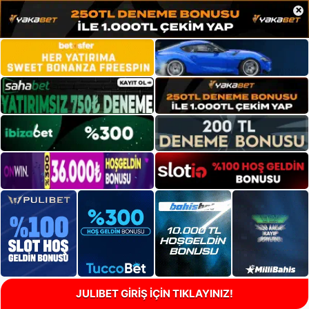
×
JULIBET GİRİŞ İÇİN TIKLAYINIZ!