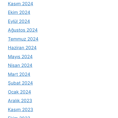
Kasım 2024
Ekim 2024
Eylül 2024
Ağustos 2024
Temmuz 2024
Haziran 2024
Mayıs 2024
Nisan 2024
Mart 2024
Şubat 2024
Ocak 2024
Aralık 2023
Kasım 2023