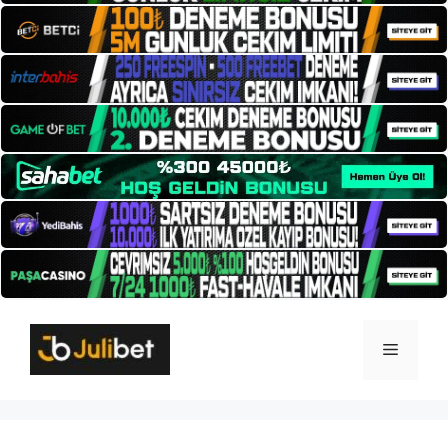
İçeriğe
atla
Menü