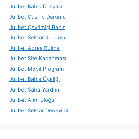
Julibet Bahis Dosyası
Julibet Casino Durumu
Julibet Çevrimiçi Bahis
Julibet Sektör Kuruluşu
Julibet Adres Bulma
Julibet Site Kapanması
Julibet Mobil Program
Julibet Bahis Üyeliği
Julibet Saha Yardımı
Julibet Alan Bloğu
Julibet Sektör Deneyimi