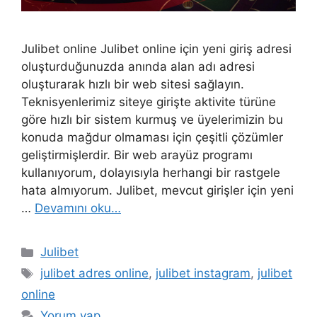
Julibet online Julibet online için yeni giriş adresi
oluşturduğunuzda anında alan adı adresi
oluşturarak hızlı bir web sitesi sağlayın.
Teknisyenlerimiz siteye girişte aktivite türüne
göre hızlı bir sistem kurmuş ve üyelerimizin bu
konuda mağdur olmaması için çeşitli çözümler
geliştirmişlerdir. Bir web arayüz programı
kullanıyorum, dolayısıyla herhangi bir rastgele
hata almıyorum. Julibet, mevcut girişler için yeni
…
Devamını oku…
Kategoriler
Julibet
Etiketler
julibet adres online
,
julibet instagram
,
julibet
online
Yorum yap