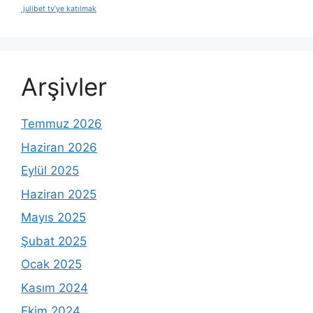
julibet tv’ye katılmak
Arşivler
Temmuz 2026
Haziran 2026
Eylül 2025
Haziran 2025
Mayıs 2025
Şubat 2025
Ocak 2025
Kasım 2024
Ekim 2024