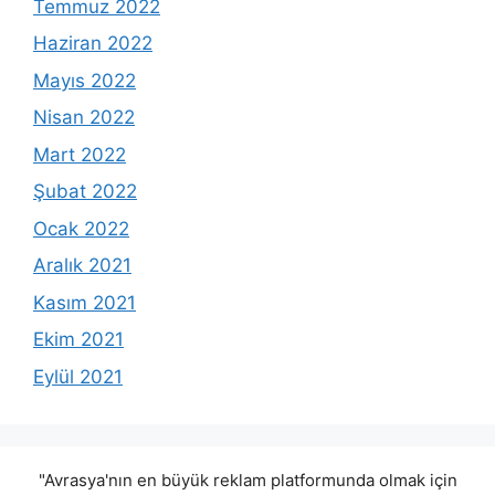
Temmuz 2022
Haziran 2022
Mayıs 2022
Nisan 2022
Mart 2022
Şubat 2022
Ocak 2022
Aralık 2021
Kasım 2021
Ekim 2021
Eylül 2021
"Avrasya'nın en büyük reklam platformunda olmak için