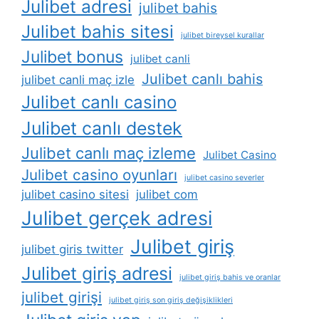
Julibet adresi
julibet bahis
Julibet bahis sitesi
julibet bireysel kurallar
Julibet bonus
julibet canli
Julibet canlı bahis
julibet canli maç izle
Julibet canlı casino
Julibet canlı destek
Julibet canlı maç izleme
Julibet Casino
Julibet casino oyunları
julibet casino severler
julibet casino sitesi
julibet com
Julibet gerçek adresi
Julibet giriş
julibet giris twitter
Julibet giriş adresi
julibet giriş bahis ve oranlar
julibet girişi
julibet giriş son giriş değişiklikleri