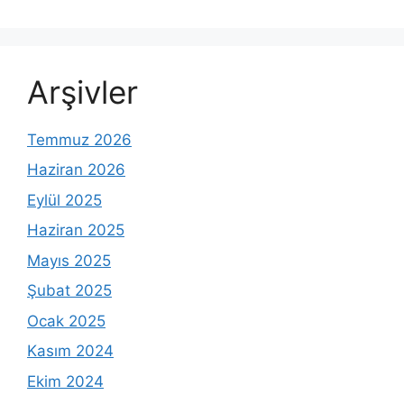
Arşivler
Temmuz 2026
Haziran 2026
Eylül 2025
Haziran 2025
Mayıs 2025
Şubat 2025
Ocak 2025
Kasım 2024
Ekim 2024