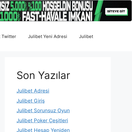
t Twitter
Julibet Yeni Adresi
Julibet
Son Yazılar
Julibet Adresi
Julibet Giriş
Julibet Sorunsuz Oyun
Julibet Poker Çeşitleri
Julibet Hesap Yeniden