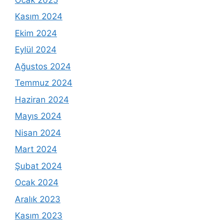
Kasım 2024
Ekim 2024
Eylül 2024
Ağustos 2024
Temmuz 2024
Haziran 2024
Mayıs 2024
Nisan 2024
Mart 2024
Şubat 2024
Ocak 2024
Aralık 2023
Kasım 2023