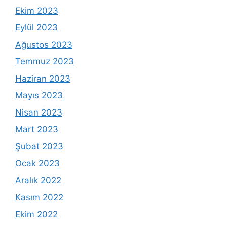
Ekim 2023
Eylül 2023
Ağustos 2023
Temmuz 2023
Haziran 2023
Mayıs 2023
Nisan 2023
Mart 2023
Şubat 2023
Ocak 2023
Aralık 2022
Kasım 2022
Ekim 2022