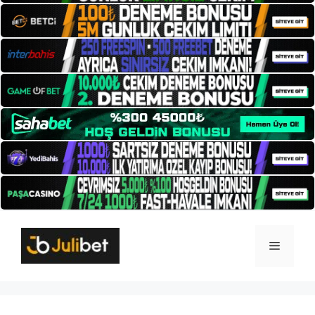
İçeriğe
atla
Menü