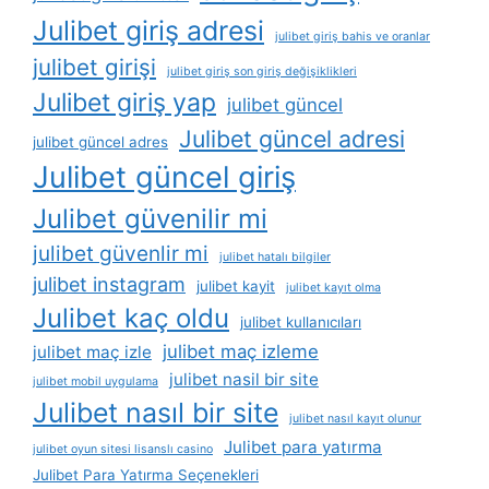
Julibet giriş adresi
julibet giriş bahis ve oranlar
julibet girişi
julibet giriş son giriş değişiklikleri
Julibet giriş yap
julibet güncel
Julibet güncel adresi
julibet güncel adres
Julibet güncel giriş
Julibet güvenilir mi
julibet güvenlir mi
julibet hatalı bilgiler
julibet instagram
julibet kayit
julibet kayıt olma
Julibet kaç oldu
julibet kullanıcıları
julibet maç izleme
julibet maç izle
julibet nasil bir site
julibet mobil uygulama
Julibet nasıl bir site
julibet nasıl kayıt olunur
Julibet para yatırma
julibet oyun sitesi lisanslı casino
Julibet Para Yatırma Seçenekleri