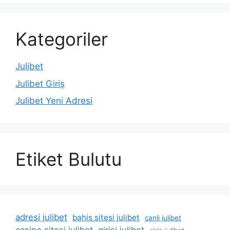
Kategoriler
Julibet
Julibet Giriş
Julibet Yeni Adresi
Etiket Bulutu
adresi julibet
bahis sitesi julibet
canli julibet