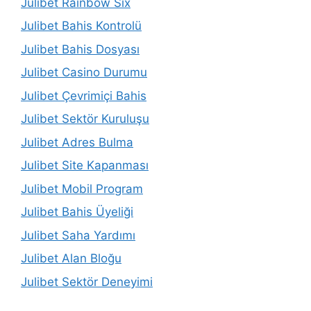
Julibet Rainbow Six
Julibet Bahis Kontrolü
Julibet Bahis Dosyası
Julibet Casino Durumu
Julibet Çevrimiçi Bahis
Julibet Sektör Kuruluşu
Julibet Adres Bulma
Julibet Site Kapanması
Julibet Mobil Program
Julibet Bahis Üyeliği
Julibet Saha Yardımı
Julibet Alan Bloğu
Julibet Sektör Deneyimi