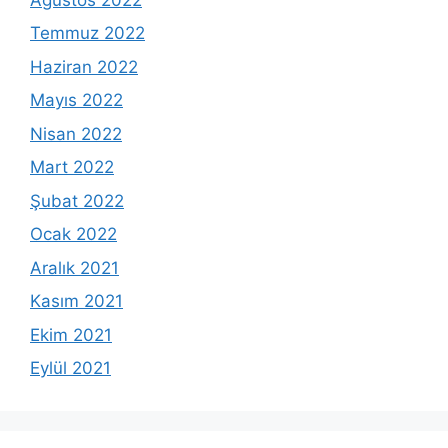
Temmuz 2022
Haziran 2022
Mayıs 2022
Nisan 2022
Mart 2022
Şubat 2022
Ocak 2022
Aralık 2021
Kasım 2021
Ekim 2021
Eylül 2021