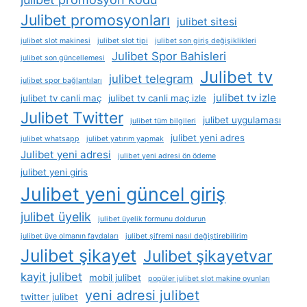
Julibet promosyonları
julibet sitesi
julibet slot makinesi
julibet slot tipi
julibet son giriş değişiklikleri
Julibet Spor Bahisleri
julibet son güncellemesi
Julibet tv
julibet telegram
julibet spor bağlantıları
julibet tv izle
julibet tv canli maç
julibet tv canli maç izle
Julibet Twitter
julibet uygulaması
julibet tüm bilgileri
julibet yeni adres
julibet whatsapp
julibet yatırım yapmak
Julibet yeni adresi
julibet yeni adresi ön ödeme
julibet yeni giris
Julibet yeni güncel giriş
julibet üyelik
julibet üyelik formunu doldurun
julibet üye olmanın faydaları
julibet şifremi nasıl değiştirebilirim
Julibet şikayet
Julibet şikayetvar
kayit julibet
mobil julibet
popüler julibet slot makine oyunları
yeni adresi julibet
twitter julibet