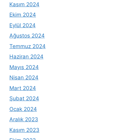
Kasım 2024
Ekim 2024
Eylül 2024
Ağustos 2024
Temmuz 2024
Haziran 2024
Mayıs 2024
Nisan 2024
Mart 2024
Şubat 2024
Ocak 2024
Aralık 2023
Kasım 2023