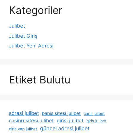
Kategoriler
Julibet
Julibet Giriş
Julibet Yeni Adresi
Etiket Bulutu
adresi julibet
bahis sitesi julibet
canli julibet
casino sitesi julibet
girisi julibet
giris julibet
güncel adresi julibet
giris yap julibet