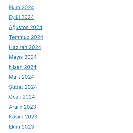
Ekim 2024
Eylül 2024
Ağustos 2024
Temmuz 2024
Haziran 2024
Mayıs 2024
Nisan 2024
Mart 2024
Şubat 2024
Ocak 2024
Aralık 2023
Kasım 2023
Ekim 2023