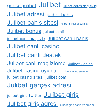
Julibet
güncel julibet
julibet adres değişikliği
Julibet adresi
julibet bahis
Julibet bahis sitesi
julibet bireysel kurallar
Julibet bonus
julibet canli
Julibet canlı bahis
julibet canli maç izle
Julibet canlı casino
Julibet canlı destek
Julibet canlı maç izleme
Julibet Casino
Julibet casino oyunları
julibet casino severler
julibet casino sitesi
julibet com
Julibet gerçek adresi
Julibet giriş
julibet giris twitter
Julibet giriş adresi
julibet giriş bahis ve oranlar