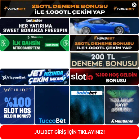
×
JULIBET GİRİŞ İÇİN TIKLAYINIZ!