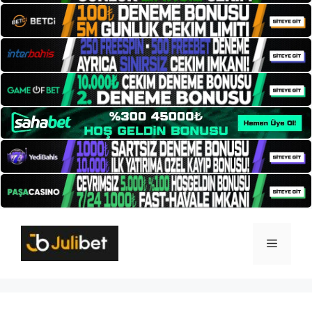
İçeriğe
atla
Menü