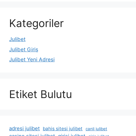
Kategoriler
Julibet
Julibet Giriş
Julibet Yeni Adresi
Etiket Bulutu
adresi julibet
bahis sitesi julibet
canli julibet