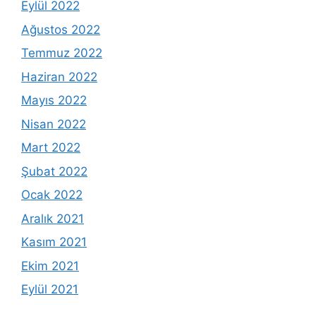
Eylül 2022
Ağustos 2022
Temmuz 2022
Haziran 2022
Mayıs 2022
Nisan 2022
Mart 2022
Şubat 2022
Ocak 2022
Aralık 2021
Kasım 2021
Ekim 2021
Eylül 2021