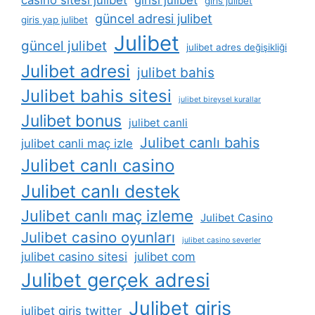
casino sitesi julibet
girisi julibet
giris julibet
güncel adresi julibet
giris yap julibet
Julibet
güncel julibet
julibet adres değişikliği
Julibet adresi
julibet bahis
Julibet bahis sitesi
julibet bireysel kurallar
Julibet bonus
julibet canli
Julibet canlı bahis
julibet canli maç izle
Julibet canlı casino
Julibet canlı destek
Julibet canlı maç izleme
Julibet Casino
Julibet casino oyunları
julibet casino severler
julibet casino sitesi
julibet com
Julibet gerçek adresi
Julibet giriş
julibet giris twitter