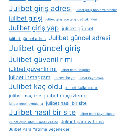
Julibet giriş adresi
julibet giriş bahis ve oranlar
julibet girişi
julibet giriş son giriş değişiklikleri
Julibet giriş yap
julibet güncel
Julibet güncel adresi
julibet güncel adres
Julibet güncel giriş
Julibet güvenilir mi
julibet güvenlir mi
julibet hatalı bilgiler
julibet instagram
julibet kayit
julibet kayıt olma
Julibet kaç oldu
julibet kullanıcıları
julibet maç izleme
julibet maç izle
julibet nasil bir site
julibet mobil uygulama
Julibet nasıl bir site
julibet nasıl kayıt olunur
Julibet para yatırma
julibet oyun sitesi lisanslı casino
Julibet Para Yatırma Seçenekleri