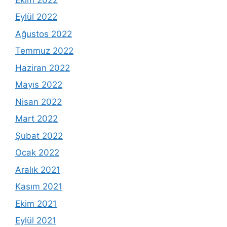
Eylül 2022
Ağustos 2022
Temmuz 2022
Haziran 2022
Mayıs 2022
Nisan 2022
Mart 2022
Şubat 2022
Ocak 2022
Aralık 2021
Kasım 2021
Ekim 2021
Eylül 2021