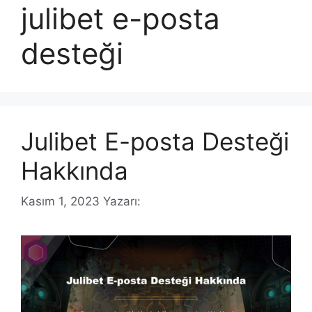
julibet e-posta
desteği
Julibet E-posta Desteği
Hakkında
Kasım 1, 2023
Yazarı: