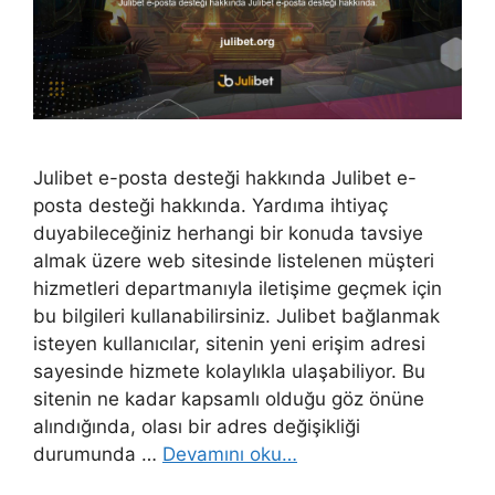
Julibet e-posta desteği hakkında Julibet e-
posta desteği hakkında. Yardıma ihtiyaç
duyabileceğiniz herhangi bir konuda tavsiye
almak üzere web sitesinde listelenen müşteri
hizmetleri departmanıyla iletişime geçmek için
bu bilgileri kullanabilirsiniz. Julibet bağlanmak
isteyen kullanıcılar, sitenin yeni erişim adresi
sayesinde hizmete kolaylıkla ulaşabiliyor. Bu
sitenin ne kadar kapsamlı olduğu göz önüne
alındığında, olası bir adres değişikliği
durumunda …
Devamını oku…