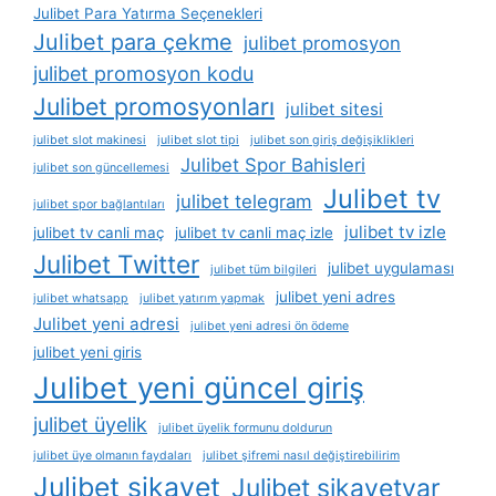
Julibet Para Yatırma Seçenekleri
Julibet para çekme
julibet promosyon
julibet promosyon kodu
Julibet promosyonları
julibet sitesi
julibet slot makinesi
julibet slot tipi
julibet son giriş değişiklikleri
Julibet Spor Bahisleri
julibet son güncellemesi
Julibet tv
julibet telegram
julibet spor bağlantıları
julibet tv izle
julibet tv canli maç
julibet tv canli maç izle
Julibet Twitter
julibet uygulaması
julibet tüm bilgileri
julibet yeni adres
julibet whatsapp
julibet yatırım yapmak
Julibet yeni adresi
julibet yeni adresi ön ödeme
julibet yeni giris
Julibet yeni güncel giriş
julibet üyelik
julibet üyelik formunu doldurun
julibet üye olmanın faydaları
julibet şifremi nasıl değiştirebilirim
Julibet şikayet
Julibet şikayetvar