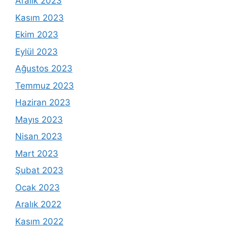
Aralık 2023
Kasım 2023
Ekim 2023
Eylül 2023
Ağustos 2023
Temmuz 2023
Haziran 2023
Mayıs 2023
Nisan 2023
Mart 2023
Şubat 2023
Ocak 2023
Aralık 2022
Kasım 2022