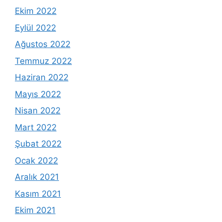
Ekim 2022
Eylül 2022
Ağustos 2022
Temmuz 2022
Haziran 2022
Mayıs 2022
Nisan 2022
Mart 2022
Şubat 2022
Ocak 2022
Aralık 2021
Kasım 2021
Ekim 2021