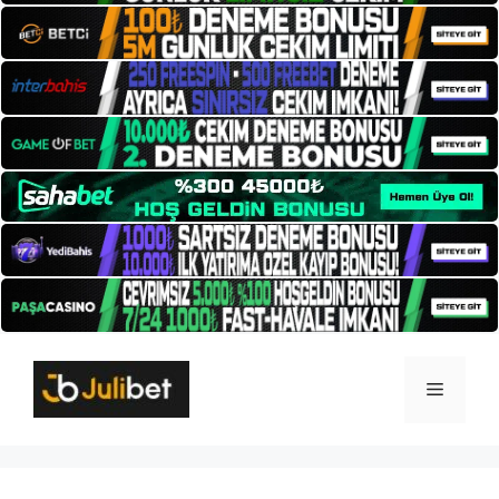
İçeriğe
atla
Menü