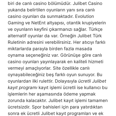
biri de canlı casino bölümüdür. Julibet Casino
yukarıda belirtilen oyunların yanı sıra canlı
casino oyunları da sunmaktadır. Evolution
Gaming ve NetEnt altyapısı, otantik krupiyelerin
ve oyunların keyfini çıkarmanızı sağlar. Türkçe
alternatif oyunlar da var. Örneğin Julibet Türk
Ruletinin adresini verebilirsiniz. Her atıcıyı farklı
miktarlarda parayla birden fazla masada
oynama seçeneğiniz var. Görünüşe göre canlı
casino oyunları yayınlayarak en kaliteli hizmeti
vermeyi amaçlıyorlar. Site özellikle canlı
oynayabileceğiniz beş farklı oyun sunuyor. Bu
oyunlardan ilki rulettir. Dolayısıyla
ücretli Julibet
kayıt programı
kayıt işlemi ücretli ise kullanıcı bu
işlemlerin her aşamasında ödeme yapmak
zorunda kalacaktır. Julibet kayıt işlemi tamamen
ücretsizdir. Spor bahisleri için para yatırdıktan
sonra ek ücretli Julibet kayıt programları ve ek