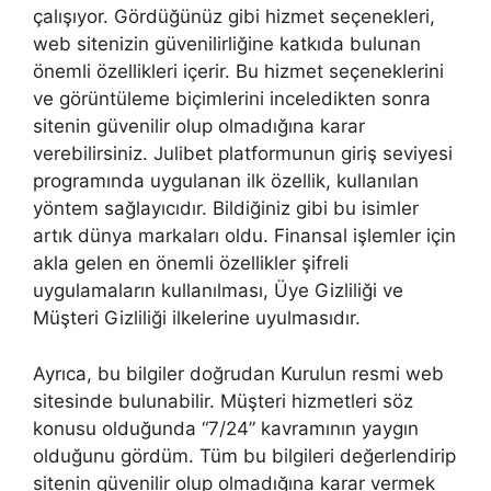
çalışıyor. Gördüğünüz gibi hizmet seçenekleri,
web sitenizin güvenilirliğine katkıda bulunan
önemli özellikleri içerir. Bu hizmet seçeneklerini
ve görüntüleme biçimlerini inceledikten sonra
sitenin güvenilir olup olmadığına karar
verebilirsiniz. Julibet platformunun giriş seviyesi
programında uygulanan ilk özellik, kullanılan
yöntem sağlayıcıdır. Bildiğiniz gibi bu isimler
artık dünya markaları oldu. Finansal işlemler için
akla gelen en önemli özellikler şifreli
uygulamaların kullanılması, Üye Gizliliği ve
Müşteri Gizliliği ilkelerine uyulmasıdır.
Ayrıca, bu bilgiler doğrudan Kurulun resmi web
sitesinde bulunabilir. Müşteri hizmetleri söz
konusu olduğunda “7/24” kavramının yaygın
olduğunu gördüm. Tüm bu bilgileri değerlendirip
sitenin güvenilir olup olmadığına karar vermek