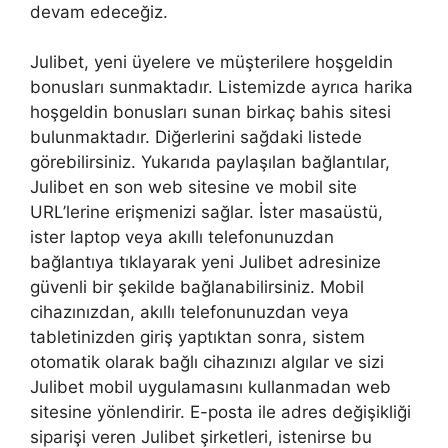
devam edeceğiz.
Julibet, yeni üyelere ve müşterilere hoşgeldin
bonusları sunmaktadır. Listemizde ayrıca harika
hoşgeldin bonusları sunan birkaç bahis sitesi
bulunmaktadır. Diğerlerini sağdaki listede
görebilirsiniz. Yukarıda paylaşılan bağlantılar,
Julibet en son web sitesine ve mobil site
URL’lerine erişmenizi sağlar. İster masaüstü,
ister laptop veya akıllı telefonunuzdan
bağlantıya tıklayarak yeni Julibet adresinize
güvenli bir şekilde bağlanabilirsiniz. Mobil
cihazınızdan, akıllı telefonunuzdan veya
tabletinizden giriş yaptıktan sonra, sistem
otomatik olarak bağlı cihazınızı algılar ve sizi
Julibet mobil uygulamasını kullanmadan web
sitesine yönlendirir. E-posta ile adres değişikliği
siparişi veren Julibet şirketleri, istenirse bu