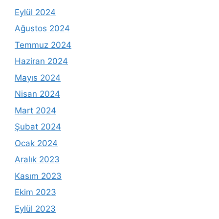
Eylül 2024
Ağustos 2024
Temmuz 2024
Haziran 2024
Mayıs 2024
Nisan 2024
Mart 2024
Şubat 2024
Ocak 2024
Aralık 2023
Kasım 2023
Ekim 2023
Eylül 2023