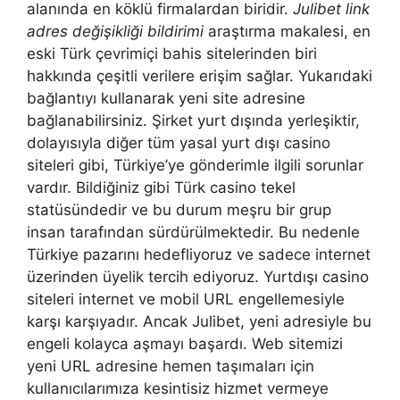
alanında en köklü firmalardan biridir.
Julibet link
adres değişikliği bildirimi
araştırma makalesi, en
eski Türk çevrimiçi bahis sitelerinden biri
hakkında çeşitli verilere erişim sağlar. Yukarıdaki
bağlantıyı kullanarak yeni site adresine
bağlanabilirsiniz. Şirket yurt dışında yerleşiktir,
dolayısıyla diğer tüm yasal yurt dışı casino
siteleri gibi, Türkiye’ye gönderimle ilgili sorunlar
vardır. Bildiğiniz gibi Türk casino tekel
statüsündedir ve bu durum meşru bir grup
insan tarafından sürdürülmektedir. Bu nedenle
Türkiye pazarını hedefliyoruz ve sadece internet
üzerinden üyelik tercih ediyoruz. Yurtdışı casino
siteleri internet ve mobil URL engellemesiyle
karşı karşıyadır. Ancak Julibet, yeni adresiyle bu
engeli kolayca aşmayı başardı. Web sitemizi
yeni URL adresine hemen taşımaları için
kullanıcılarımıza kesintisiz hizmet vermeye