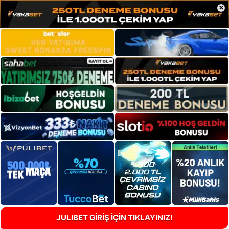
×
JULIBET GİRİŞ İÇİN TIKLAYINIZ!