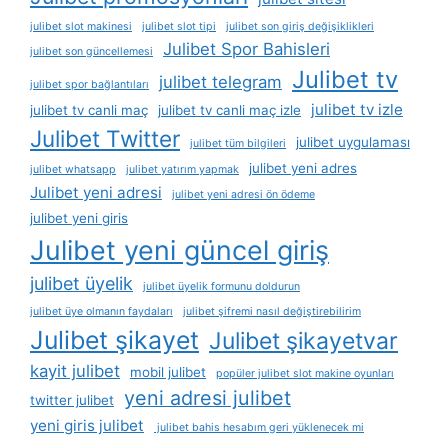
julibet slot makinesi
julibet slot tipi
julibet son giriş değişiklikleri
Julibet Spor Bahisleri
julibet son güncellemesi
Julibet tv
julibet telegram
julibet spor bağlantıları
julibet tv izle
julibet tv canli maç
julibet tv canli maç izle
Julibet Twitter
julibet uygulaması
julibet tüm bilgileri
julibet yeni adres
julibet whatsapp
julibet yatırım yapmak
Julibet yeni adresi
julibet yeni adresi ön ödeme
julibet yeni giris
Julibet yeni güncel giriş
julibet üyelik
julibet üyelik formunu doldurun
julibet üye olmanın faydaları
julibet şifremi nasıl değiştirebilirim
Julibet şikayet
Julibet şikayetvar
kayit julibet
mobil julibet
popüler julibet slot makine oyunları
yeni adresi julibet
twitter julibet
yeni giris julibet
julibet bahis hesabım geri yüklenecek mi