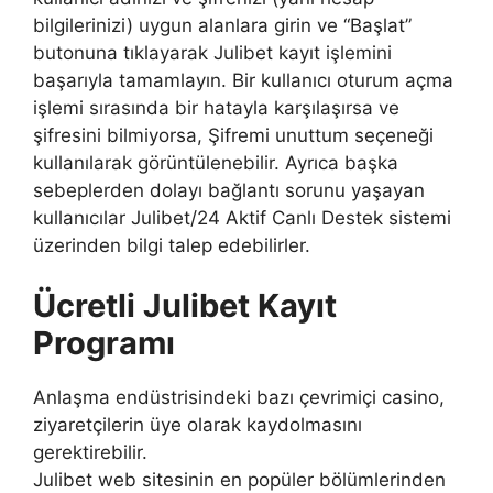
bilgilerinizi) uygun alanlara girin ve “Başlat”
butonuna tıklayarak Julibet kayıt işlemini
başarıyla tamamlayın. Bir kullanıcı oturum açma
işlemi sırasında bir hatayla karşılaşırsa ve
şifresini bilmiyorsa, Şifremi unuttum seçeneği
kullanılarak görüntülenebilir. Ayrıca başka
sebeplerden dolayı bağlantı sorunu yaşayan
kullanıcılar Julibet/24 Aktif Canlı Destek sistemi
üzerinden bilgi talep edebilirler.
Ücretli Julibet Kayıt
Programı
Anlaşma endüstrisindeki bazı çevrimiçi casino,
ziyaretçilerin üye olarak kaydolmasını
gerektirebilir.
Julibet web sitesinin en popüler bölümlerinden