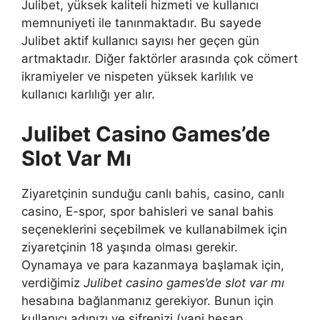
Julibet, yüksek kaliteli hizmeti ve kullanıcı
memnuniyeti ile tanınmaktadır. Bu sayede
Julibet aktif kullanıcı sayısı her geçen gün
artmaktadır. Diğer faktörler arasında çok cömert
ikramiyeler ve nispeten yüksek karlılık ve
kullanıcı karlılığı yer alır.
Julibet Casino Games’de
Slot Var Mı
Ziyaretçinin sunduğu canlı bahis, casino, canlı
casino, E-spor, spor bahisleri ve sanal bahis
seçeneklerini seçebilmek ve kullanabilmek için
ziyaretçinin 18 yaşında olması gerekir.
Oynamaya ve para kazanmaya başlamak için,
verdiğimiz
Julibet casino games’de slot var mı
hesabına bağlanmanız gerekiyor. Bunun için
kullanıcı adınızı ve şifrenizi (yani hesap