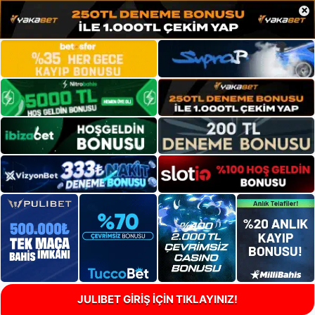
×
JULIBET GİRİŞ İÇİN TIKLAYINIZ!