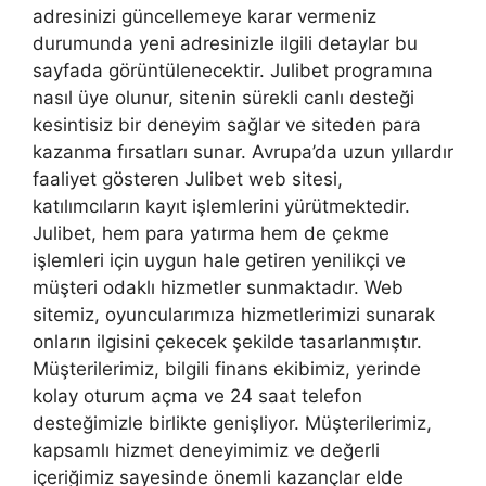
adresinizi güncellemeye karar vermeniz
durumunda yeni adresinizle ilgili detaylar bu
sayfada görüntülenecektir. Julibet programına
nasıl üye olunur, sitenin sürekli canlı desteği
kesintisiz bir deneyim sağlar ve siteden para
kazanma fırsatları sunar. Avrupa’da uzun yıllardır
faaliyet gösteren Julibet web sitesi,
katılımcıların kayıt işlemlerini yürütmektedir.
Julibet, hem para yatırma hem de çekme
işlemleri için uygun hale getiren yenilikçi ve
müşteri odaklı hizmetler sunmaktadır. Web
sitemiz, oyuncularımıza hizmetlerimizi sunarak
onların ilgisini çekecek şekilde tasarlanmıştır.
Müşterilerimiz, bilgili finans ekibimiz, yerinde
kolay oturum açma ve 24 saat telefon
desteğimizle birlikte genişliyor. Müşterilerimiz,
kapsamlı hizmet deneyimimiz ve değerli
içeriğimiz sayesinde önemli kazançlar elde