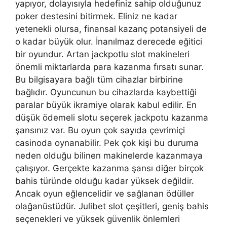
yapıyor, dolayısıyla hedefiniz sahip olduğunuz
poker destesini bitirmek. Eliniz ne kadar
yetenekli olursa, finansal kazanç potansiyeli de
o kadar büyük olur. İnanılmaz derecede eğitici
bir oyundur. Artan jackpotlu slot makineleri
önemli miktarlarda para kazanma fırsatı sunar.
Bu bilgisayara bağlı tüm cihazlar birbirine
bağlıdır. Oyuncunun bu cihazlarda kaybettiği
paralar büyük ikramiye olarak kabul edilir. En
düşük ödemeli slotu seçerek jackpotu kazanma
şansınız var. Bu oyun çok sayıda çevrimiçi
casinoda oynanabilir. Pek çok kişi bu duruma
neden olduğu bilinen makinelerde kazanmaya
çalışıyor. Gerçekte kazanma şansı diğer birçok
bahis türünde olduğu kadar yüksek değildir.
Ancak oyun eğlencelidir ve sağlanan ödüller
olağanüstüdür. Julibet slot çeşitleri, geniş bahis
seçenekleri ve yüksek güvenlik önlemleri