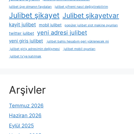
julibet üye olmanın faydaları
julibet şifremi nasıl değiştirebilirim
Julibet şikayet
Julibet şikayetvar
kayit julibet
mobil julibet
popüler julibet slot makine oyunları
yeni adresi julibet
twitter julibet
yeni giris julibet
julibet bahis hesabım geri yüklenecek mi
julibet giriş adresimin değişmesi
julibet mobil oyunları
julibet tv’ye katılmak
Arşivler
Temmuz 2026
Haziran 2026
Eylül 2025