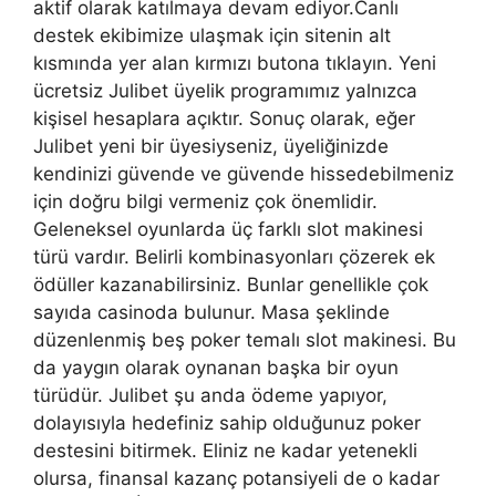
aktif olarak katılmaya devam ediyor.Canlı
destek ekibimize ulaşmak için sitenin alt
kısmında yer alan kırmızı butona tıklayın. Yeni
ücretsiz Julibet üyelik programımız yalnızca
kişisel hesaplara açıktır. Sonuç olarak, eğer
Julibet yeni bir üyesiyseniz, üyeliğinizde
kendinizi güvende ve güvende hissedebilmeniz
için doğru bilgi vermeniz çok önemlidir.
Geleneksel oyunlarda üç farklı slot makinesi
türü vardır. Belirli kombinasyonları çözerek ek
ödüller kazanabilirsiniz. Bunlar genellikle çok
sayıda casinoda bulunur. Masa şeklinde
düzenlenmiş beş poker temalı slot makinesi. Bu
da yaygın olarak oynanan başka bir oyun
türüdür. Julibet şu anda ödeme yapıyor,
dolayısıyla hedefiniz sahip olduğunuz poker
destesini bitirmek. Eliniz ne kadar yetenekli
olursa, finansal kazanç potansiyeli de o kadar