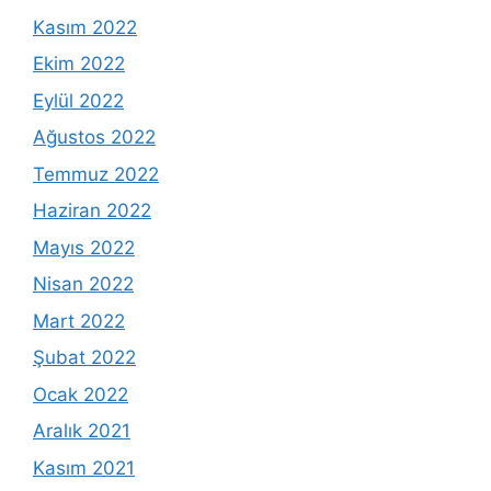
Kasım 2022
Ekim 2022
Eylül 2022
Ağustos 2022
Temmuz 2022
Haziran 2022
Mayıs 2022
Nisan 2022
Mart 2022
Şubat 2022
Ocak 2022
Aralık 2021
Kasım 2021