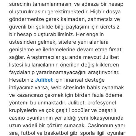
sürecinin tamamlanmasını ve adınıza bir hesap
oluşturulmasını gerektirmektedir. Hiçbir dosya
göndermenize gerek kalmadan, zahmetsiz ve
güvenli bir şekilde bilgi paylaşımı için ücretsiz
bir hesap oluşturabilirsiniz. Her engelin
üstesinden gelmek, sitelere yeni alanlara
genişleme ve ilerlemelerine devam etme fırsatı
sağlar. Araştırmacılar şu anda mevcut Julibet
listesi kullanıcılarının önerilen değişikliklerden
faydalanıp yararlanamayacağını araştırıyorlar.
Hesabınız
Julibet
için finansal desteğe
ihtiyacınız varsa, web sitesinde bahis oynamak
ve kazancınızı çekmek için birden fazla ödeme
yöntemi bulunmaktadır. Julibet, profesyonel
krupiyelerin ve çok çeşitli popüler ve başarılı
casino oyunlarının yer aldığı yeni lokasyonunda
uzun vadeli bir çözüm sunacak. Casinonun yanı
sıra, futbol ve basketbol gibi sporla ilgili oyunlar