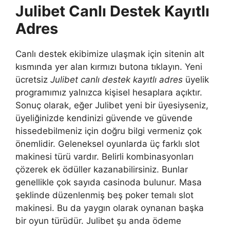
Julibet Canlı Destek Kayıtlı
Adres
Canlı destek ekibimize ulaşmak için sitenin alt
kısmında yer alan kırmızı butona tıklayın. Yeni
ücretsiz
Julibet canlı destek kayıtlı adres
üyelik
programımız yalnızca kişisel hesaplara açıktır.
Sonuç olarak, eğer Julibet yeni bir üyesiyseniz,
üyeliğinizde kendinizi güvende ve güvende
hissedebilmeniz için doğru bilgi vermeniz çok
önemlidir. Geleneksel oyunlarda üç farklı slot
makinesi türü vardır. Belirli kombinasyonları
çözerek ek ödüller kazanabilirsiniz. Bunlar
genellikle çok sayıda casinoda bulunur. Masa
şeklinde düzenlenmiş beş poker temalı slot
makinesi. Bu da yaygın olarak oynanan başka
bir oyun türüdür. Julibet şu anda ödeme