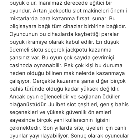
büyük olur. İnanılmaz derecede eğitici bir
oyundur. Artan jackpotlu slot makineleri önemli
miktarlarda para kazanma fırsatı sunar. Bu
bilgisayara bağlı tüm cihazlar birbirine bağlıdır.
Oyuncunun bu cihazlarda kaybettiği paralar
büyük ikramiye olarak kabul edilir. En düşük
ödemeli slotu seçerek jackpotu kazanma
şansınız var. Bu oyun çok sayıda çevrimiçi
casinoda oynanabilir. Pek çok kişi bu duruma
neden olduğu bilinen makinelerde kazanmaya
çalışıyor. Gerçekte kazanma şansı diğer birçok
bahis türünde olduğu kadar yüksek değildir.
Ancak oyun eğlencelidir ve sağlanan ödüller
olağanüstüdür. Julibet slot çeşitleri, geniş bahis
seçenekleri ve yüksek güvenlik önlemleri
sayesinde birçok yeni kullanıcının ilgisini
çekmektedir. Son yıllarda site, üyeleri için canlı
oyunlar yayınlayabiliyor. Sonuç olarak oyuncular