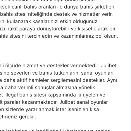
sek canlı bahis oranları ile dünya bahis şirketleri
bahis sitesi niteliğinde destek ve hizmetler verir.
rını kullanarak kasalarınızı etkin olduğunuz
zı nakit paraya dönüştürebilir ve kişisel olarak bir
his sitesini tercih edin ve kazanımlarınız bol olsun.
i ölçüde hizmet ve destekler vermektedir. Julibet
ino severleri ve bahis tutkunlarını sanal oyunları
e daha aktif hamleler sergilemesini destekler. Aynı
 daha verimli sonuçlar almasına yönelik
et illegal bahis sitesi kapsamında ki üyeleri ve
t paralar kazanmaktadır. Julibet sanal oyunlar
 sizlerde yararlanmak ister iseniz en kısa
etmeniz gerekir.