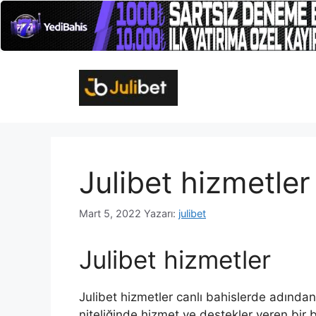
İçeriğe
atla
Julibet hizmetler
Mart 5, 2022
Yazarı:
julibet
Julibet hizmetler
Julibet hizmetler canlı bahislerde adından
niteliğinde hizmet ve destekler veren bir bah