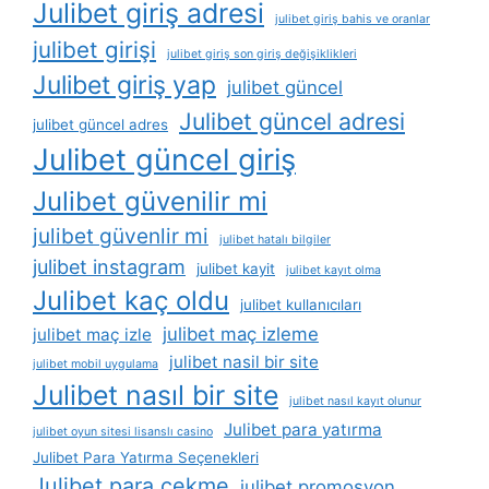
Julibet giriş adresi
julibet giriş bahis ve oranlar
julibet girişi
julibet giriş son giriş değişiklikleri
Julibet giriş yap
julibet güncel
Julibet güncel adresi
julibet güncel adres
Julibet güncel giriş
Julibet güvenilir mi
julibet güvenlir mi
julibet hatalı bilgiler
julibet instagram
julibet kayit
julibet kayıt olma
Julibet kaç oldu
julibet kullanıcıları
julibet maç izleme
julibet maç izle
julibet nasil bir site
julibet mobil uygulama
Julibet nasıl bir site
julibet nasıl kayıt olunur
Julibet para yatırma
julibet oyun sitesi lisanslı casino
Julibet Para Yatırma Seçenekleri
Julibet para çekme
julibet promosyon