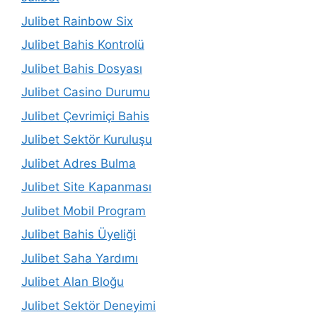
Julibet Rainbow Six
Julibet Bahis Kontrolü
Julibet Bahis Dosyası
Julibet Casino Durumu
Julibet Çevrimiçi Bahis
Julibet Sektör Kuruluşu
Julibet Adres Bulma
Julibet Site Kapanması
Julibet Mobil Program
Julibet Bahis Üyeliği
Julibet Saha Yardımı
Julibet Alan Bloğu
Julibet Sektör Deneyimi