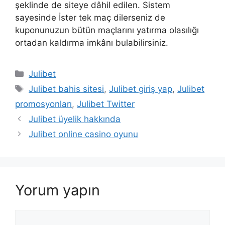
şeklinde de siteye dâhil edilen. Sistem
sayesinde İster tek maç dilerseniz de
kuponunuzun bütün maçlarını yatırma olasılığı
ortadan kaldırma imkânı bulabilirsiniz.
Kategoriler
Julibet
Etiketler
Julibet bahis sitesi
,
Julibet giriş yap
,
Julibet
promosyonları
,
Julibet Twitter
Julibet üyelik hakkında
Julibet online casino oyunu
Yorum yapın
Yorum