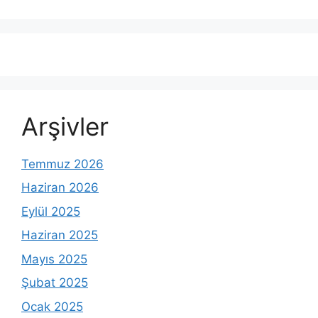
Arşivler
Temmuz 2026
Haziran 2026
Eylül 2025
Haziran 2025
Mayıs 2025
Şubat 2025
Ocak 2025