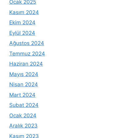
Ocak 2025
Kasım 2024
Ekim 2024
Eylül 2024
Ağustos 2024
Temmuz 2024
Haziran 2024
Mayıs 2024
Nisan 2024
Mart 2024
Şubat 2024
Ocak 2024
Aralık 2023
Kasım 2023