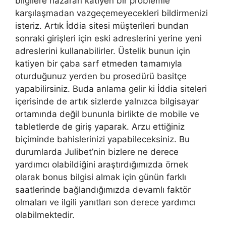
bilgilere nazaran katiyen bir problemle
karşılaşmadan vazgeçemeyecekleri bildirmenizi
isteriz. Artık İddia sitesi müşterileri bundan
sonraki girişleri için eski adreslerini yerine yeni
adreslerini kullanabilirler. Üstelik bunun için
katiyen bir çaba sarf etmeden tamamıyla
oturduğunuz yerden bu prosedürü basitçe
yapabilirsiniz. Buda anlama gelir ki İddia siteleri
içerisinde de artık sizlerde yalnızca bilgisayar
ortamında değil bununla birlikte de mobile ve
tabletlerde de giriş yaparak. Arzu ettiğiniz
biçiminde bahislerinizi yapabileceksiniz. Bu
durumlarda Julibet’nin bizlere ne derece
yardımcı olabildiğini araştırdığımızda örnek
olarak bonus bilgisi almak için günün farklı
saatlerinde bağlandığımızda devamlı faktör
olmaları ve ilgili yanıtları son derece yardımcı
olabilmektedir.