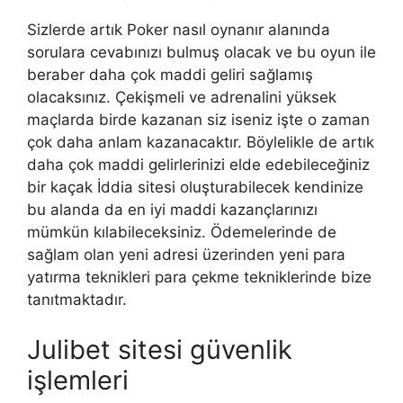
Sizlerde artık Poker nasıl oynanır alanında
sorulara cevabınızı bulmuş olacak ve bu oyun ile
beraber daha çok maddi geliri sağlamış
olacaksınız. Çekişmeli ve adrenalini yüksek
maçlarda birde kazanan siz iseniz işte o zaman
çok daha anlam kazanacaktır. Böylelikle de artık
daha çok maddi gelirlerinizi elde edebileceğiniz
bir kaçak İddia sitesi oluşturabilecek kendinize
bu alanda da en iyi maddi kazançlarınızı
mümkün kılabileceksiniz. Ödemelerinde de
sağlam olan yeni adresi üzerinden yeni para
yatırma teknikleri para çekme tekniklerinde bize
tanıtmaktadır.
Julibet sitesi güvenlik
işlemleri