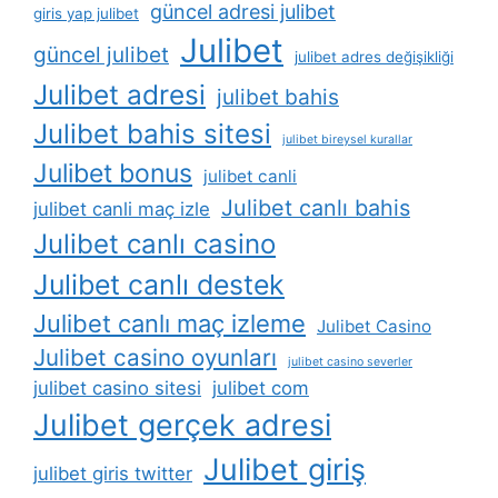
güncel adresi julibet
giris yap julibet
Julibet
güncel julibet
julibet adres değişikliği
Julibet adresi
julibet bahis
Julibet bahis sitesi
julibet bireysel kurallar
Julibet bonus
julibet canli
Julibet canlı bahis
julibet canli maç izle
Julibet canlı casino
Julibet canlı destek
Julibet canlı maç izleme
Julibet Casino
Julibet casino oyunları
julibet casino severler
julibet casino sitesi
julibet com
Julibet gerçek adresi
Julibet giriş
julibet giris twitter