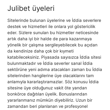
Julibet üyeleri
Sitelerinde bulunan üyelerine ve İddia severlere
destek ve hizmetleri ile onlara yol göstericilik
eder. Sizlere sunulan bu hizmetler neticesinde
artık daha iyi bir halde de para kazanmaya
yönelik bir çalışma sergileyebilecek bu açıdan
da kendinize daha çok bir kıymeti
katabileceksiniz. Piyasada sayısızca İddia sitesi
bulunmaktadır ve İddia severler sanal İddia
sektörüne yeni adıma atacakları zaman bu İddia
sitelerinden hangilerine üye olacaklarını tam
anlamıyla kararlaştıramazlar. Söz konusu İddia
sitesine üye olduğunuz vakit öte yandan
bonkörce dağıtılan üyelik. Bonuslarından
yararlanmanız mümkün diyebiliriz. Uzun bir
zamandan beri planlanan ve profesyonel