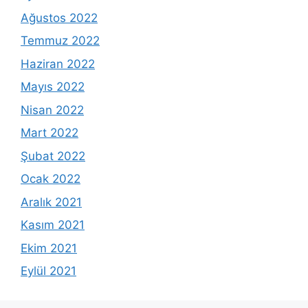
Ağustos 2022
Temmuz 2022
Haziran 2022
Mayıs 2022
Nisan 2022
Mart 2022
Şubat 2022
Ocak 2022
Aralık 2021
Kasım 2021
Ekim 2021
Eylül 2021