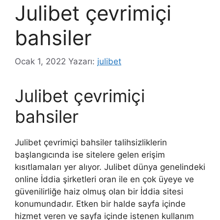
Julibet çevrimiçi
bahsiler
Ocak 1, 2022
Yazarı:
julibet
Julibet çevrimiçi
bahsiler
Julibet çevrimiçi bahsiler talihsizliklerin
başlangıcında ise sitelere gelen erişim
kısıtlamaları yer alıyor. Julibet dünya genelindeki
online İddia şirketleri oran ile en çok üyeye ve
güvenilirliğe haiz olmuş olan bir İddia sitesi
konumundadır. Etken bir halde sayfa içinde
hizmet veren ve sayfa içinde istenen kullanım