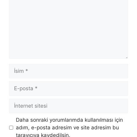
İsim
E-
posta
İnternet
sitesi
Daha sonraki yorumlarımda kullanılması için
adım, e-posta adresim ve site adresim bu
tarayıcıya kaydedilsin.