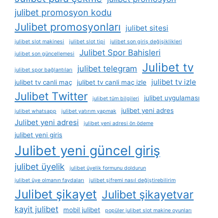
julibet promosyon kodu
Julibet promosyonları
julibet sitesi
julibet slot makinesi
julibet slot tipi
julibet son giriş değişiklikleri
Julibet Spor Bahisleri
julibet son güncellemesi
Julibet tv
julibet telegram
julibet spor bağlantıları
julibet tv izle
julibet tv canli maç
julibet tv canli maç izle
Julibet Twitter
julibet uygulaması
julibet tüm bilgileri
julibet yeni adres
julibet whatsapp
julibet yatırım yapmak
Julibet yeni adresi
julibet yeni adresi ön ödeme
julibet yeni giris
Julibet yeni güncel giriş
julibet üyelik
julibet üyelik formunu doldurun
julibet üye olmanın faydaları
julibet şifremi nasıl değiştirebilirim
Julibet şikayet
Julibet şikayetvar
kayit julibet
mobil julibet
popüler julibet slot makine oyunları