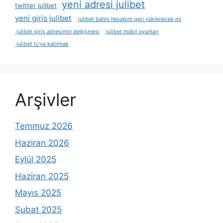
yeni adresi julibet
twitter julibet
yeni giris julibet
julibet bahis hesabım geri yüklenecek mi
julibet giriş adresimin değişmesi
julibet mobil oyunları
julibet tv’ye katılmak
Arşivler
Temmuz 2026
Haziran 2026
Eylül 2025
Haziran 2025
Mayıs 2025
Şubat 2025