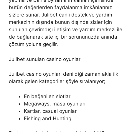
yapma ve bahis oynama imkânları içerisinde
bütün değerlerden faydalanma imkânlarınız
sizlere sunar. Julibet canlı destek ve yardım
merkezinin dışında bunun dışında sizler için
sunulan çevrimdışı iletişim ve yardım merkezi ile
de bağlanarak site içi bir sorununuzda anında
çözüm yoluna geçilir.
Julibet sunulan casino oyunları
Julibet casino oyunları denildiği zaman akla ilk
olarak gelen kategoriler şöyle sıralanıyor;
En beğenilen slotlar
Megaways, masa oyunları
Kartlar, casual oyunlar
Fishing and Hunting