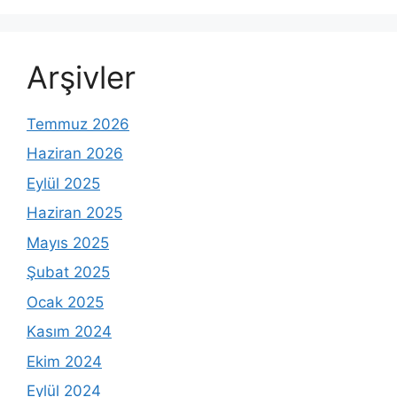
Arşivler
Temmuz 2026
Haziran 2026
Eylül 2025
Haziran 2025
Mayıs 2025
Şubat 2025
Ocak 2025
Kasım 2024
Ekim 2024
Eylül 2024