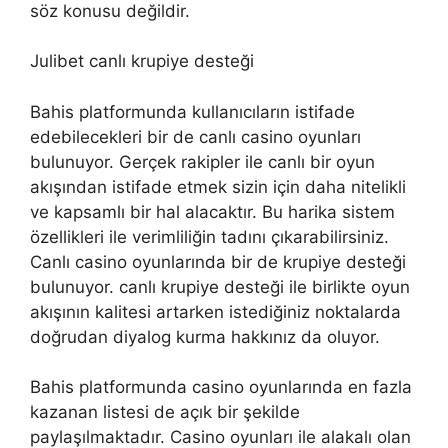
söz konusu değildir.
Julibet canlı krupiye desteği
Bahis platformunda kullanıcıların istifade
edebilecekleri bir de canlı casino oyunları
bulunuyor. Gerçek rakipler ile canlı bir oyun
akışından istifade etmek sizin için daha nitelikli
ve kapsamlı bir hal alacaktır. Bu harika sistem
özellikleri ile verimliliğin tadını çıkarabilirsiniz.
Canlı casino oyunlarında bir de krupiye desteği
bulunuyor. canlı krupiye desteği ile birlikte oyun
akışının kalitesi artarken istediğiniz noktalarda
doğrudan diyalog kurma hakkınız da oluyor.
Bahis platformunda casino oyunlarında en fazla
kazanan listesi de açık bir şekilde
paylaşılmaktadır. Casino oyunları ile alakalı olan