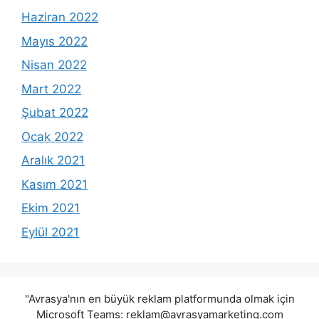
Haziran 2022
Mayıs 2022
Nisan 2022
Mart 2022
Şubat 2022
Ocak 2022
Aralık 2021
Kasım 2021
Ekim 2021
Eylül 2021
"Avrasya'nın en büyük reklam platformunda olmak için
Microsoft Teams:
reklam@avrasyamarketing.com