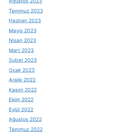
Ağustos 2023
Temmuz 2023
Haziran 2023
Mayıs 2023
Nisan 2023
Mart 2023
Şubat 2023
Ocak 2023
Aralık 2022
Kasım 2022
Ekim 2022
Eylül 2022
Ağustos 2022
Temmuz 2022