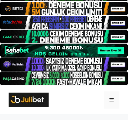
İçeriğe
atla
Menü