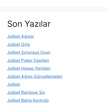
Son Yazılar
Julibet Adresi
Julibet Giriş
Julibet Sorunsuz Oyun
Julibet Poker Çeşitleri
Julibet Hesap Yeniden
Julibet Adres Güncellemeleri
Julibet
Julibet Rainbow Six
Julibet Bahis Kontrolü