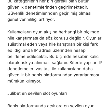
Bu kategorilerin her biri gerekli olan bütün
güvenlik denetimlerinden geçirilmektedir.
Güvenlik denetimlerinden geçirilmiş olması
genel verimliliği artırıyor.
Kullanıcıların oyun akışına herhangi bir biçimde
hile karıştırması da söz konusu değildir. Oyunları
suiistimal eden veya hile karıştıran bir kişi fark
edildiği anda IP adresi üzerinden hesap
belirleme edilecektir. Bu biçimde hesabın kalıcı
olarak askıya alınması sağlanır. Sitede yapılan IP
denetlemeleri vasıtası ile kullanıcıların daha
güvenilir bir bahis platformundan yararlanması
mümkün kılınıyor.
Julibet en sevilen slot oyunları
Bahis platformunda açık ara en sevilen oyun