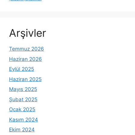
Arşivler
Temmuz 2026
Haziran 2026
Eylül 2025
Haziran 2025
Mayıs 2025
Şubat 2025
Ocak 2025
Kasım 2024
Ekim 2024