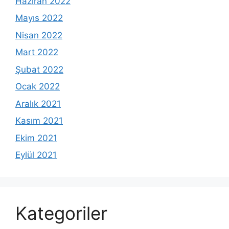
Haziran 2022
Mayıs 2022
Nisan 2022
Mart 2022
Şubat 2022
Ocak 2022
Aralık 2021
Kasım 2021
Ekim 2021
Eylül 2021
Kategoriler