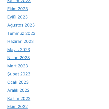
Kasım 2023
Ekim 2023
Eylül 2023
Ağustos 2023
Temmuz 2023
Haziran 2023
Mayıs 2023
Nisan 2023
Mart 2023
Şubat 2023
Ocak 2023
Aralık 2022
Kasım 2022
Ekim 2022