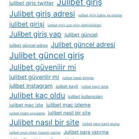
Julibet giriş
julibet giris twitter
Julibet giriş adresi
julibet giriş bahis ve oranlar
julibet girişi
julibet giriş son giriş değişiklikleri
Julibet giriş yap
julibet güncel
Julibet güncel adresi
julibet güncel adres
Julibet güncel giriş
Julibet güvenilir mi
julibet güvenlir mi
julibet hatalı bilgiler
julibet instagram
julibet kayit
julibet kayıt olma
Julibet kaç oldu
julibet kullanıcıları
julibet maç izleme
julibet maç izle
julibet nasil bir site
julibet mobil uygulama
Julibet nasıl bir site
julibet nasıl kayıt olunur
Julibet para yatırma
julibet oyun sitesi lisanslı casino