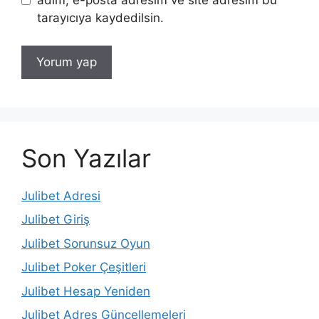
adım, e-posta adresim ve site adresim bu
tarayıcıya kaydedilsin.
Son Yazılar
Julibet Adresi
Julibet Giriş
Julibet Sorunsuz Oyun
Julibet Poker Çeşitleri
Julibet Hesap Yeniden
Julibet Adres Güncellemeleri