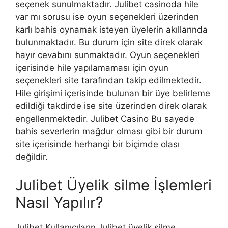
seçenek sunulmaktadır. Julibet casinoda hile
var mı sorusu ise oyun seçenekleri üzerinden
karlı bahis oynamak isteyen üyelerin akıllarında
bulunmaktadır. Bu durum için site direk olarak
hayır cevabını sunmaktadır. Oyun seçenekleri
içerisinde hile yapılamaması için oyun
seçenekleri site tarafından takip edilmektedir.
Hile girişimi içerisinde bulunan bir üye belirleme
edildiği takdirde ise site üzerinden direk olarak
engellenmektedir. Julibet Casino Bu sayede
bahis severlerin mağdur olması gibi bir durum
site içerisinde herhangi bir biçimde olası
değildir.
Julibet Üyelik silme İşlemleri
Nasıl Yapılır?
Julibet Kullanıcıların Julibet üyelik silme