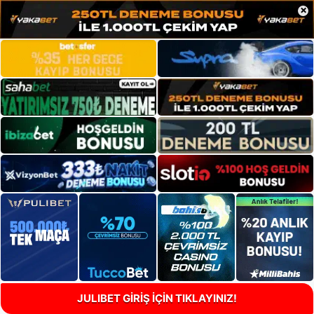
×
JULIBET GİRİŞ İÇİN TIKLAYINIZ!