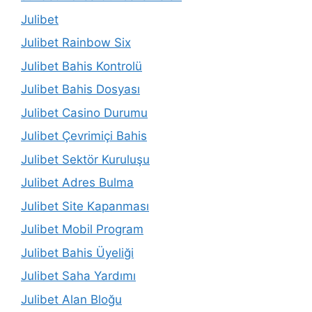
Julibet
Julibet Rainbow Six
Julibet Bahis Kontrolü
Julibet Bahis Dosyası
Julibet Casino Durumu
Julibet Çevrimiçi Bahis
Julibet Sektör Kuruluşu
Julibet Adres Bulma
Julibet Site Kapanması
Julibet Mobil Program
Julibet Bahis Üyeliği
Julibet Saha Yardımı
Julibet Alan Bloğu