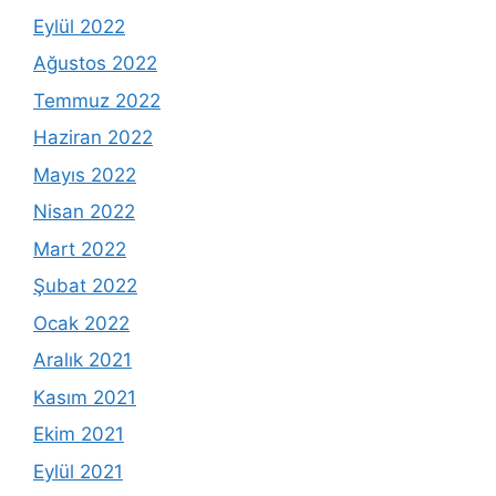
Eylül 2022
Ağustos 2022
Temmuz 2022
Haziran 2022
Mayıs 2022
Nisan 2022
Mart 2022
Şubat 2022
Ocak 2022
Aralık 2021
Kasım 2021
Ekim 2021
Eylül 2021