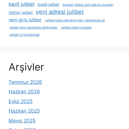
kayit julibet
mobil julibet
popüler julibet slot makine oyunları
yeni adresi julibet
twitter julibet
yeni giris julibet
julibet bahis hesabım geri yüklenecek mi
julibet giriş adresimin değişmesi
julibet mobil oyunları
julibet tv’ye katılmak
Arşivler
Temmuz 2026
Haziran 2026
Eylül 2025
Haziran 2025
Mayıs 2025