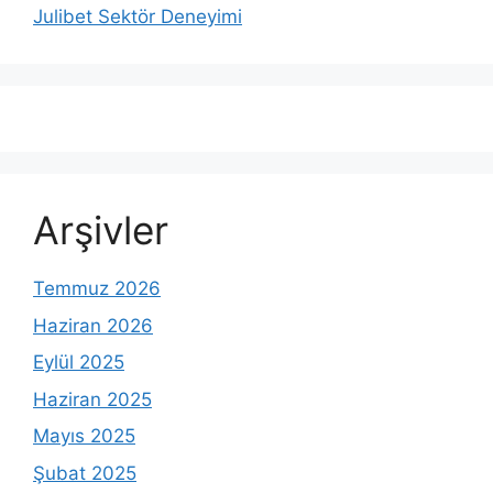
Julibet Sektör Deneyimi
Arşivler
Temmuz 2026
Haziran 2026
Eylül 2025
Haziran 2025
Mayıs 2025
Şubat 2025