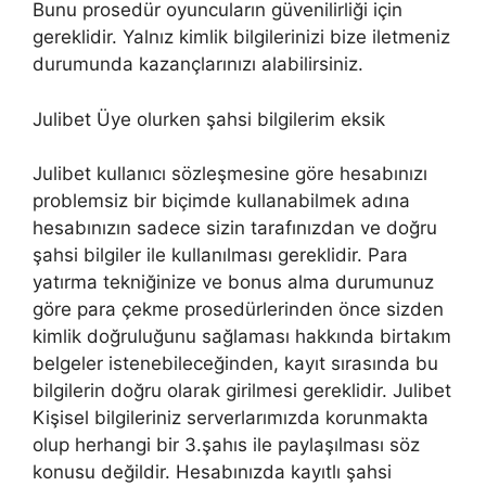
Bunu prosedür oyuncuların güvenilirliği için
gereklidir. Yalnız kimlik bilgilerinizi bize iletmeniz
durumunda kazançlarınızı alabilirsiniz.
Julibet Üye olurken şahsi bilgilerim eksik
Julibet kullanıcı sözleşmesine göre hesabınızı
problemsiz bir biçimde kullanabilmek adına
hesabınızın sadece sizin tarafınızdan ve doğru
şahsi bilgiler ile kullanılması gereklidir. Para
yatırma tekniğinize ve bonus alma durumunuz
göre para çekme prosedürlerinden önce sizden
kimlik doğruluğunu sağlaması hakkında birtakım
belgeler istenebileceğinden, kayıt sırasında bu
bilgilerin doğru olarak girilmesi gereklidir. Julibet
Kişisel bilgileriniz serverlarımızda korunmakta
olup herhangi bir 3.şahıs ile paylaşılması söz
konusu değildir. Hesabınızda kayıtlı şahsi