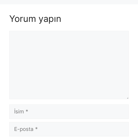
Yorum yapın
Yorum
İsim
E-
posta