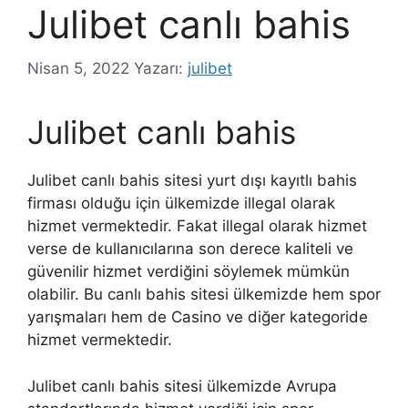
Julibet canlı bahis
Nisan 5, 2022
Yazarı:
julibet
Julibet canlı bahis
Julibet canlı bahis sitesi yurt dışı kayıtlı bahis
firması olduğu için ülkemizde illegal olarak
hizmet vermektedir. Fakat illegal olarak hizmet
verse de kullanıcılarına son derece kaliteli ve
güvenilir hizmet verdiğini söylemek mümkün
olabilir. Bu canlı bahis sitesi ülkemizde hem spor
yarışmaları hem de Casino ve diğer kategoride
hizmet vermektedir.
Julibet canlı bahis sitesi ülkemizde Avrupa