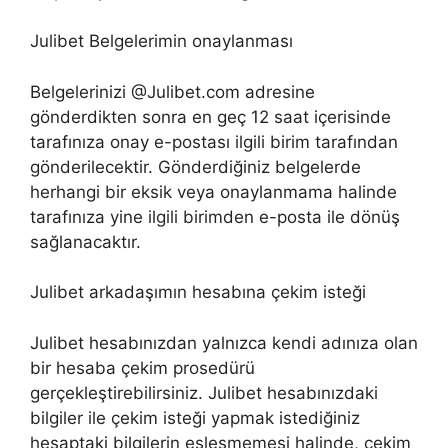
Julibet Belgelerimin onaylanması
Belgelerinizi @Julibet.com adresine
gönderdikten sonra en geç 12 saat içerisinde
tarafınıza onay e-postası ilgili birim tarafından
gönderilecektir. Gönderdiğiniz belgelerde
herhangi bir eksik veya onaylanmama halinde
tarafınıza yine ilgili birimden e-posta ile dönüş
sağlanacaktır.
Julibet arkadaşımın hesabına çekim isteği
Julibet hesabınızdan yalnızca kendi adınıza olan
bir hesaba çekim prosedürü
gerçekleştirebilirsiniz. Julibet hesabınızdaki
bilgiler ile çekim isteği yapmak istediğiniz
hesaptaki bilgilerin eşleşmemesi halinde, çekim