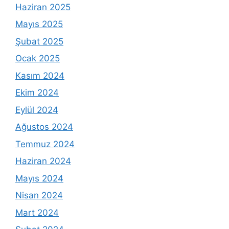
Haziran 2025
Mayıs 2025
Şubat 2025
Ocak 2025
Kasım 2024
Ekim 2024
Eylül 2024
Ağustos 2024
Temmuz 2024
Haziran 2024
Mayıs 2024
Nisan 2024
Mart 2024