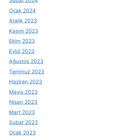
Şubat 2024
Ocak 2024
Aralık 2023
Kasım 2023
Ekim 2023
Eylül 2023
Ağustos 2023
Temmuz 2023
Haziran 2023
Mayıs 2023
Nisan 2023
Mart 2023
Şubat 2023
Ocak 2023