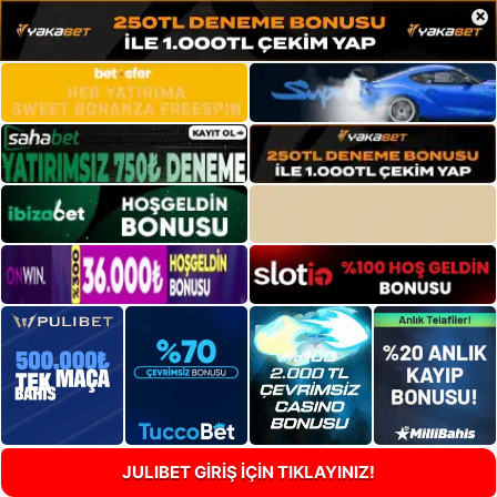
×
JULIBET GİRİŞ İÇİN TIKLAYINIZ!