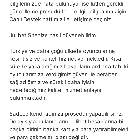
bilgilerinizde hata bulunuyor ise lütfen gerekli
güncelleme prosedürleri ile ilgili bilgi almak için
Canlı Destek hattımız ile iletişime geçiniz.
Julibet Sitenize nasıl güvenebilirim
Türkiye ve daha çoğu ülkede oyuncularına
kesintisiz ve kaliteli hizmet vermektedir. Kısa
sürede yakaladığımız başarıların ardında tabi ki
oyucularımıza verdiğimiz güven ile beraber
sağladığımız ve sürekli daha iyisini
hedeflediğimiz kaliteli hizmet anlayışı
bulunmaktadır.
Sadece kendi adınıza prosedür yapabilirsiniz.
Dolayısıyla kullanıcıların Julibet hesaplarına bir
başka birinin banka kartıyla para yatırabilmeleri
ve para çekmeleri olası değildir.