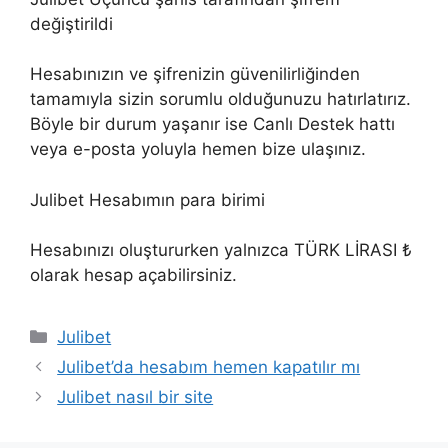
değiştirildi
Hesabınızın ve şifrenizin güvenilirliğinden
tamamıyla sizin sorumlu olduğunuzu hatırlatırız.
Böyle bir durum yaşanır ise Canlı Destek hattı
veya e-posta yoluyla hemen bize ulaşınız.
Julibet Hesabımın para birimi
Hesabınızı oluştururken yalnızca TÜRK LİRASI ₺
olarak hesap açabilirsiniz.
Kategoriler
Julibet
Julibet’da hesabım hemen kapatılır mı
Julibet nasıl bir site