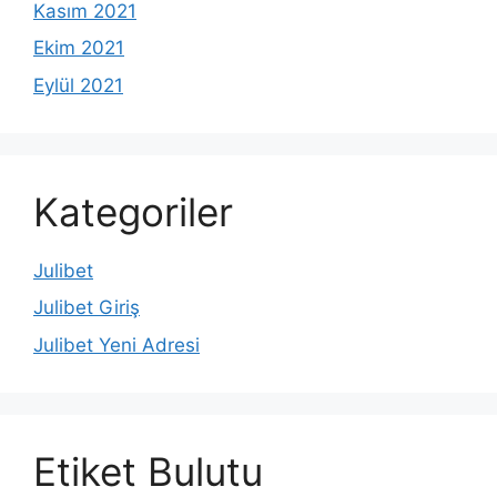
Kasım 2021
Ekim 2021
Eylül 2021
Kategoriler
Julibet
Julibet Giriş
Julibet Yeni Adresi
Etiket Bulutu