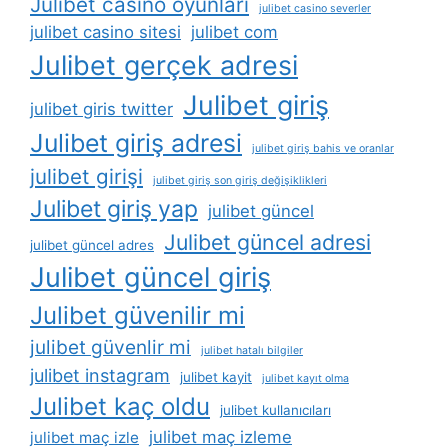
Julibet casino oyunları
julibet casino severler
julibet casino sitesi
julibet com
Julibet gerçek adresi
Julibet giriş
julibet giris twitter
Julibet giriş adresi
julibet giriş bahis ve oranlar
julibet girişi
julibet giriş son giriş değişiklikleri
Julibet giriş yap
julibet güncel
Julibet güncel adresi
julibet güncel adres
Julibet güncel giriş
Julibet güvenilir mi
julibet güvenlir mi
julibet hatalı bilgiler
julibet instagram
julibet kayit
julibet kayıt olma
Julibet kaç oldu
julibet kullanıcıları
julibet maç izleme
julibet maç izle