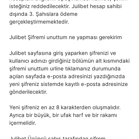
isteğiniz reddedilecektir. Julibet hesap sahibi
dışında 3. Şahıslara ödeme
gerçekleştirmemektedir.
Julibet Şifremi unuttum ne yapması gerekirim
Julibet sayfasına giriş yaparken şifrenizi ve
kullanıcı adınızı girdiğiniz bölümün alt kısmındaki
şifremi unuttum urline tıklamanız durumunda
açılan sayfada e-posta adresinizi yazdığınızda
yeni şifreniz sistemde kayıtlı e-posta adresinize
gönderilecektir.
Yeni şifreniz en az 8 karakterden oluşmalıdır.
Ayrıca bir büyük, bir ufak harf ve bir rakamı
içermelidir.
Julibet Üçüncü şahıs tarafından şifrem