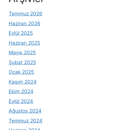
Temmuz 2026
Haziran 2026
Eylül 2025
Haziran 2025
Mayıs 2025
Şubat 2025
Ocak 2025
Kasım 2024
Ekim 2024
Eylül 2024
Ağustos 2024
Temmuz 2024