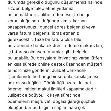
durumda gerekli olduğunu düşünmemiz halinde
sizden belge talep etme yetkimiz
bulunmaktadır. Julibet ödemesi için belge
zorunluluğu sorulduğunda kimlik kartınızı,
pasaportunuzu, güncel adres belgenizi veya
varsa fatura belgenizi ibraz etmeniz
gerekecektir. Taze bir fatura olsa bile
beraberinde banka ekstresi, ödeme makbuzları,
iç faturası olmayan faturalar gibi belgeler
bulunabilir. Bu dosyalara ihtiyacınız varsa lütfen
en kısa sürede online destek üzerinden müşteri
temsilcinize gönderin. Julibet bankacılık
işlemlerinde herhangi bir sorunla karşılaşması
pek olası değildir. Görüldüğü üzere Julibet
ödeme limitleri makul limitleri kapsamaktadır.
Julibet de ödüyor. İlk kayıt sürecinde
ödemelerin meşruiyeti doğası gereği şüpheli
olduğundan bu bilginin sağlanması çok