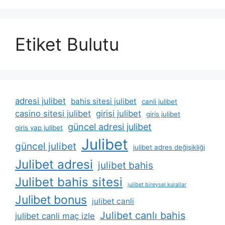
Etiket Bulutu
adresi julibet
bahis sitesi julibet
canli julibet
casino sitesi julibet
girisi julibet
giris julibet
güncel adresi julibet
giris yap julibet
Julibet
güncel julibet
julibet adres değişikliği
Julibet adresi
julibet bahis
Julibet bahis sitesi
julibet bireysel kurallar
Julibet bonus
julibet canli
Julibet canlı bahis
julibet canli maç izle