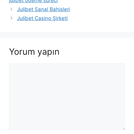
julibet ödeme süreci
Julibet Sanal Bahisleri
Julibet Casino Şirketi
Yorum yapın
Yorum