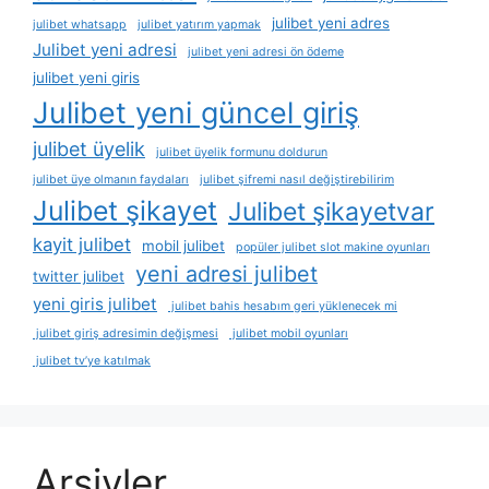
julibet yeni adres
julibet whatsapp
julibet yatırım yapmak
Julibet yeni adresi
julibet yeni adresi ön ödeme
julibet yeni giris
Julibet yeni güncel giriş
julibet üyelik
julibet üyelik formunu doldurun
julibet üye olmanın faydaları
julibet şifremi nasıl değiştirebilirim
Julibet şikayet
Julibet şikayetvar
kayit julibet
mobil julibet
popüler julibet slot makine oyunları
yeni adresi julibet
twitter julibet
yeni giris julibet
julibet bahis hesabım geri yüklenecek mi
julibet giriş adresimin değişmesi
julibet mobil oyunları
julibet tv’ye katılmak
Arşivler