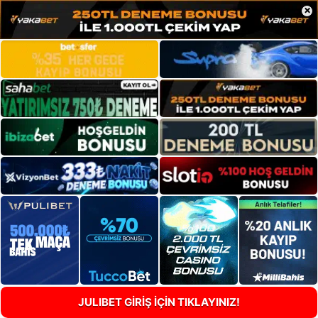
×
JULIBET GİRİŞ İÇİN TIKLAYINIZ!