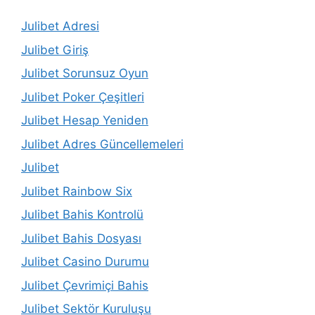
Julibet Adresi
Julibet Giriş
Julibet Sorunsuz Oyun
Julibet Poker Çeşitleri
Julibet Hesap Yeniden
Julibet Adres Güncellemeleri
Julibet
Julibet Rainbow Six
Julibet Bahis Kontrolü
Julibet Bahis Dosyası
Julibet Casino Durumu
Julibet Çevrimiçi Bahis
Julibet Sektör Kuruluşu