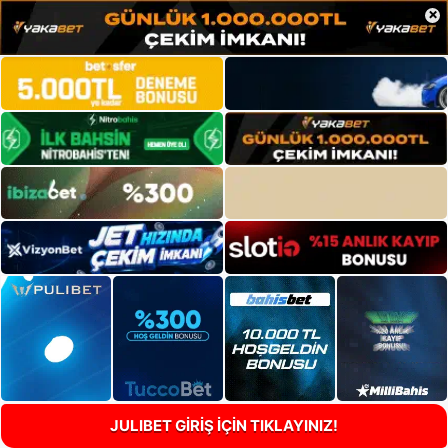
×
JULIBET GİRİŞ İÇİN TIKLAYINIZ!