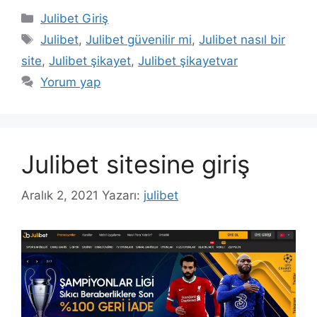
Kategoriler
Julibet Giriş
Etiketler
Julibet
,
Julibet güvenilir mi
,
Julibet nasıl bir
site
,
Julibet şikayet
,
Julibet şikayetvar
Yorum yap
Julibet sitesine giriş
Aralık 2, 2021
Yazarı:
julibet