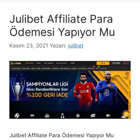
Julibet Affiliate Para
Ödemesi Yapıyor Mu
Kasım 23, 2021
Yazarı:
julibet
Julibet Affiliate Para Ödemesi Yapıyor Mu