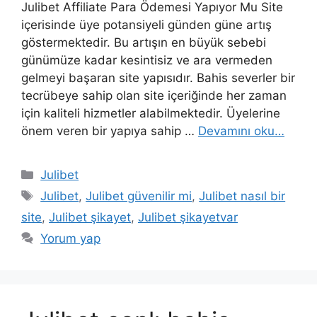
Julibet Affiliate Para Ödemesi Yapıyor Mu Site
içerisinde üye potansiyeli günden güne artış
göstermektedir. Bu artışın en büyük sebebi
günümüze kadar kesintisiz ve ara vermeden
gelmeyi başaran site yapısıdır. Bahis severler bir
tecrübeye sahip olan site içeriğinde her zaman
için kaliteli hizmetler alabilmektedir. Üyelerine
önem veren bir yapıya sahip …
Devamını oku…
Kategoriler
Julibet
Etiketler
Julibet
,
Julibet güvenilir mi
,
Julibet nasıl bir
site
,
Julibet şikayet
,
Julibet şikayetvar
Yorum yap