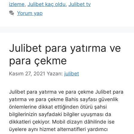
izleme
,
Julibet kaç oldu
,
Julibet tv
Yorum yap
Julibet para yatırma ve
para çekme
Kasım 27, 2021
Yazarı:
julibet
Julibet para yatırma ve para çekme Julibet para
yatırma ve para çekme Bahis sayfası güvenlik
önlemlerine dikkat ettiğinden ötürü şahsi
bilgilerinizin sayfadaki bilgiler uyuşması da
dikkatleri çekiyor. Mobil dizayn dâhilinde ise
üyelere aynı hizmet alternatifleri yardımcı