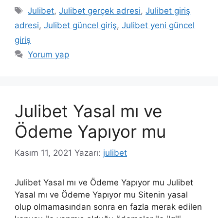
Etiketler
Julibet
,
Julibet gerçek adresi
,
Julibet giriş
adresi
,
Julibet güncel giriş
,
Julibet yeni güncel
giriş
Yorum yap
Julibet Yasal mı ve
Ödeme Yapıyor mu
Kasım 11, 2021
Yazarı:
julibet
Julibet Yasal mı ve Ödeme Yapıyor mu Julibet
Yasal mı ve Ödeme Yapıyor mu Sitenin yasal
olup olmamasından sonra en fazla merak edilen