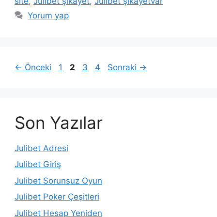
site
,
Julibet şikayet
,
Julibet şikayetvar
Yorum yap
Sayfa
Sayfa
Sayfa
Sayfa
←
Önceki
1
2
3
4
Sonraki
→
Son Yazılar
Julibet Adresi
Julibet Giriş
Julibet Sorunsuz Oyun
Julibet Poker Çeşitleri
Julibet Hesap Yeniden