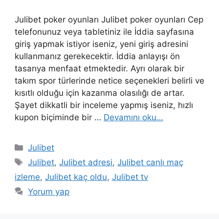
Julibet poker oyunları Julibet poker oyunları Cep
telefonunuz veya tabletiniz ile İddia sayfasına
giriş yapmak istiyor iseniz, yeni giriş adresini
kullanmanız gerekecektir. İddia anlayışı ön
tasarıya menfaat etmektedir. Ayrı olarak bir
takım spor türlerinde netice seçenekleri belirli ve
kısıtlı olduğu için kazanma olasılığı de artar.
Şayet dikkatli bir inceleme yapmış iseniz, hızlı
kupon biçiminde bir …
Devamını oku…
Kategoriler
Julibet
Etiketler
Julibet
,
Julibet adresi
,
Julibet canlı maç
izleme
,
Julibet kaç oldu
,
Julibet tv
Yorum yap