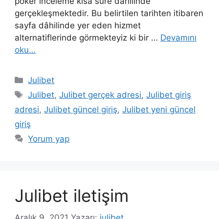
poker inceleme kısa süre dâhilinde
gerçekleşmektedir. Bu belirtilen tarihten itibaren
sayfa dâhilinde yer eden hizmet
alternatiflerinde görmekteyiz ki bir …
Devamını
oku…
Kategoriler
Julibet
Etiketler
Julibet
,
Julibet gerçek adresi
,
Julibet giriş
adresi
,
Julibet güncel giriş
,
Julibet yeni güncel
giriş
Yorum yap
Julibet iletişim
Aralık 9, 2021
Yazarı:
julibet