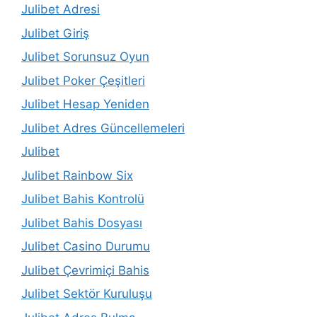
Julibet Adresi
Julibet Giriş
Julibet Sorunsuz Oyun
Julibet Poker Çeşitleri
Julibet Hesap Yeniden
Julibet Adres Güncellemeleri
Julibet
Julibet Rainbow Six
Julibet Bahis Kontrolü
Julibet Bahis Dosyası
Julibet Casino Durumu
Julibet Çevrimiçi Bahis
Julibet Sektör Kuruluşu