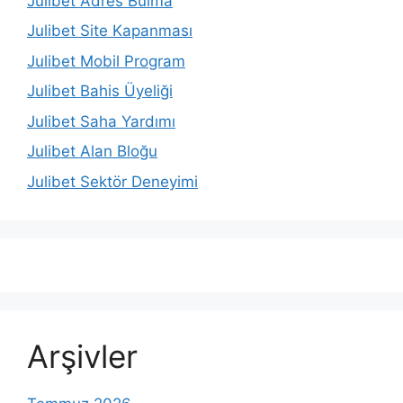
Julibet Adres Bulma
Julibet Site Kapanması
Julibet Mobil Program
Julibet Bahis Üyeliği
Julibet Saha Yardımı
Julibet Alan Bloğu
Julibet Sektör Deneyimi
Arşivler