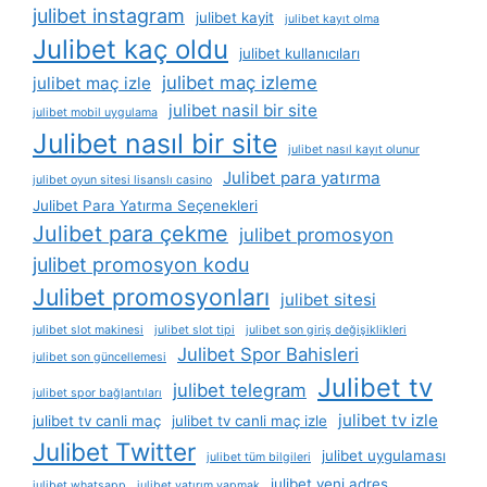
julibet instagram
julibet kayit
julibet kayıt olma
Julibet kaç oldu
julibet kullanıcıları
julibet maç izleme
julibet maç izle
julibet nasil bir site
julibet mobil uygulama
Julibet nasıl bir site
julibet nasıl kayıt olunur
Julibet para yatırma
julibet oyun sitesi lisanslı casino
Julibet Para Yatırma Seçenekleri
Julibet para çekme
julibet promosyon
julibet promosyon kodu
Julibet promosyonları
julibet sitesi
julibet slot makinesi
julibet slot tipi
julibet son giriş değişiklikleri
Julibet Spor Bahisleri
julibet son güncellemesi
Julibet tv
julibet telegram
julibet spor bağlantıları
julibet tv izle
julibet tv canli maç
julibet tv canli maç izle
Julibet Twitter
julibet uygulaması
julibet tüm bilgileri
julibet yeni adres
julibet whatsapp
julibet yatırım yapmak