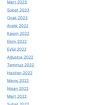
Mart 2023
Şubat 2023
Ocak 2023
Aralık 2022
Kasım 2022
Ekim 2022
Eylül 2022
Ağustos 2022
Temmuz 2022
Haziran 2022
Mayıs 2022
Nisan 2022
Mart 2022
Şubat 2022