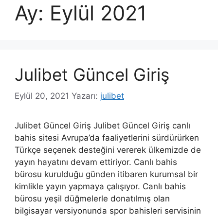
Ay:
Eylül 2021
Julibet Güncel Giriş
Eylül 20, 2021
Yazarı:
julibet
Julibet Güncel Giriş Julibet Güncel Giriş canlı
bahis sitesi Avrupa’da faaliyetlerini sürdürürken
Türkçe seçenek desteğini vererek ülkemizde de
yayın hayatını devam ettiriyor. Canlı bahis
bürosu kurulduğu günden itibaren kurumsal bir
kimlikle yayın yapmaya çalışıyor. Canlı bahis
bürosu yeşil düğmelerle donatılmış olan
bilgisayar versiyonunda spor bahisleri servisinin