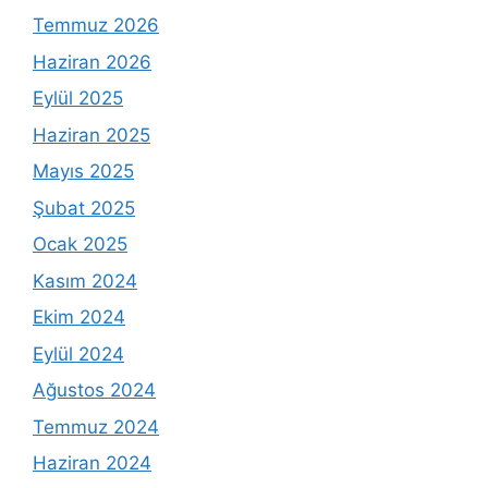
Temmuz 2026
Haziran 2026
Eylül 2025
Haziran 2025
Mayıs 2025
Şubat 2025
Ocak 2025
Kasım 2024
Ekim 2024
Eylül 2024
Ağustos 2024
Temmuz 2024
Haziran 2024