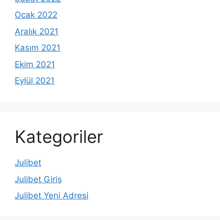
Ocak 2022
Aralık 2021
Kasım 2021
Ekim 2021
Eylül 2021
Kategoriler
Julibet
Julibet Giriş
Julibet Yeni Adresi