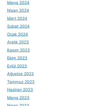
Mayıs 2024
Nisan 2024
Mart 2024
Şubat 2024
Ocak 2024
Aralık 2023
Kasım 2023
Ekim 2023
Eylül 2023
Ağustos 2023
Temmuz 2023
Haziran 2023
Mayıs 2023
Nisan 2023